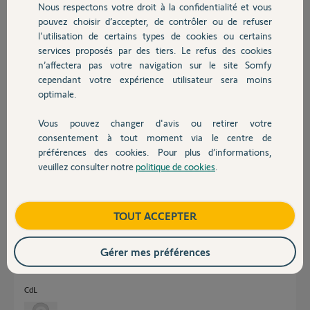
Nous respectons votre droit à la confidentialité et vous
devient limite
Chauffage
pouvez choisir d’accepter, de contrôler ou de refuser
tenable à main nue(apres seulement 5 ou 6 tentatives d'une dizaine
l'utilisation de certains types de cookies ou certains
de secondes max chacune).
services proposés par des tiers. Le refus des cookies
Autres produits
Merci,
n’affectera pas votre navigation sur le site Somfy
cependant votre expérience utilisateur sera moins
optimale.
Stephane V.
il y a presque 4 ans
Vous pouvez changer d'avis ou retirer votre
Participer au fil de discussion
Devis avec un pro
consentement à tout moment via le centre de
préférences des cookies. Pour plus d’informations,
veuillez consulter notre
politique de cookies
.
Contact
Réponses
Boutique
TOUT ACCEPTER
Bonjour,
Une telle chauffe est anormale !
Gérer mes préférences
Démontez et vérifiez le moteur et le condo, ainsi que les mécanismes de
FdC.
CdL