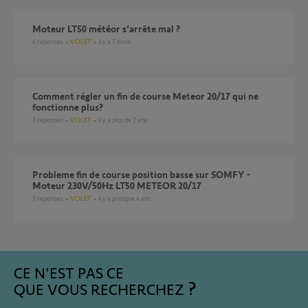
Moteur LT50 météor s’arrête mal ?
4
réponses
VOLET
il y a 7 mois
Comment régler un fin de course Meteor 20/17 qui ne
fonctionne plus?
3
réponses
VOLET
il y a plus de 2 ans
Probleme fin de course position basse sur SOMFY -
Moteur 230V/50Hz LT50 METEOR 20/17
3
réponses
VOLET
il y a presque 4 ans
CE N'EST PAS CE
QUE VOUS RECHERCHEZ