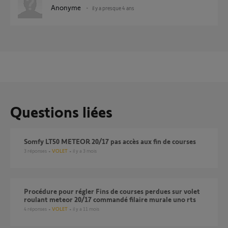
Anonyme
il y a presque 4 ans
Questions liées
Somfy LT50 METEOR 20/17 pas accès aux fin de courses
3
réponses
VOLET
il y a 3 mois
Procédure pour régler Fins de courses perdues sur volet
roulant meteor 20/17 commandé filaire murale uno rts
4
réponses
VOLET
il y a 11 mois