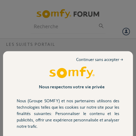
Particuliers
Professionnels
Forum
LES SUJETS PORTAIL
Volet
Reinitialisation moteur Somfy Fresia 300 ?
Continuer sans accepter →
Bonjour,J,e viens de changer le moteur de mon portail sans changer
Portail
la platine donc je ne devrais pas avoir de problème ,le portail
fonctionne a l'ouverture mais pas a l'ouverture pouvez vous m'aider
Merci Cordialement
Garage
Nous respectons votre vie privée
Merci,
Nous (Groupe SOMFY) et nos partenaires utilisons des
Sécurité
technologies telles que les cookies sur notre site pour les
Bernard V.
finalités suivantes: Personnaliser le contenu et les
il y a presque 4 ans
publicités, offrir une expérience personnalisée et analyser
Domotique
Participer au fil de discussion
notre trafic.