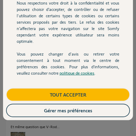
Nous respectons votre droit à la confidentialité et vous
Chauffage
pouvez choisir d’accepter, de contrôler ou de refuser
Réponses
l'utilisation de certains types de cookies ou certains
services proposés par des tiers. Le refus des cookies
Autres produits
n’affectera pas votre navigation sur le site Somfy
Bonjour,
cependant votre expérience utilisateur sera moins
optimale.
Il faut refaire une mise en service complète avec auto apprentissage.
Pourquoi avoir changé le moteur ?
Vous pouvez changer d'avis ou retirer votre
CdL
Devis avec un pro
consentement à tout moment via le centre de
préférences des cookies. Pour plus d’informations,
Anonyme
il y a presque 4 ans
veuillez consulter notre
politique de cookies
.
Contact
Boutique
TOUT ACCEPTER
Bonjour,
On va supposer que l'appareil est un Freevia 300.
Gérer mes préférences
Les infos demandées sont dans la notice >>
https://www.somfy.fr/fr_v5/fr/fr-fr/file.cfm?contentid=26...
Et même question que V-Rod...