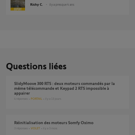
Richy C.
il y a presque 4 ans
Questions liées
SlidyMoove 300 RTS : deux moteurs commandés par la
même télécommande et Keypad 2 RTS impossible à
appairer
4
réponses
PORTAIL
il y a 13 jours
Réinitialisation des moteurs Somfy Oximo
3
réponses
VOLET
il y a 3 mois