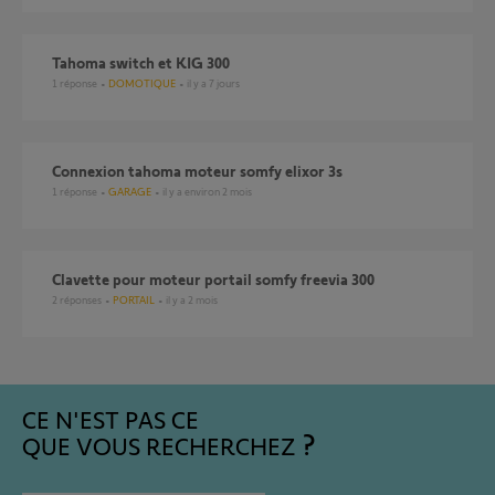
Tahoma switch et KIG 300
1
réponse
DOMOTIQUE
il y a 7 jours
Connexion tahoma moteur somfy elixor 3s
1
réponse
GARAGE
il y a environ 2 mois
Clavette pour moteur portail somfy freevia 300
2
réponses
PORTAIL
il y a 2 mois
CE N'EST PAS CE
QUE VOUS RECHERCHEZ