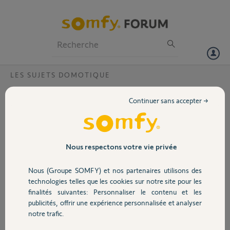
Particuliers
Professionnels
Forum
LES SUJETS DOMOTIQUE
Volet
Compatibilité console visiophone 350 et
Continuer sans accepter →
volets budendorff mono ID3?
Portail
Bonjour,
Est-ce que le la console visiophone 350 et compatible avec des volets
Garage
Nous respectons votre vie privée
budendorff mono ID3?
Nous (Groupe SOMFY) et nos partenaires utilisons des
Sur Google ou le forum, je ne suis tombé que sur des articles anciens
Sécurité
technologies telles que les cookies sur notre site pour les
et pas avec exactement les mêmes références.
finalités suivantes: Personnaliser le contenu et les
Merci d'avance,
publicités, offrir une expérience personnalisée et analyser
Domotique
Rémi
notre trafic.