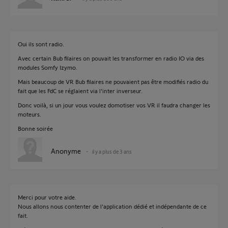
Oui ils sont radio.
Avec certain Bub filaires on pouvait les transformer en radio IO via des
modules Somfy Izymo.
Mais beaucoup de VR Bub filaires ne pouvaient pas être modifiés radio du
fait que les FdC se réglaient via l'inter inverseur.
Donc voilà, si un jour vous voulez domotiser vos VR il faudra changer les
moteurs.
Bonne soirée
Anonyme
il y a plus de 3 ans
Merci pour votre aide.
Nous allons nous contenter de l'application dédié et indépendante de ce
fait.