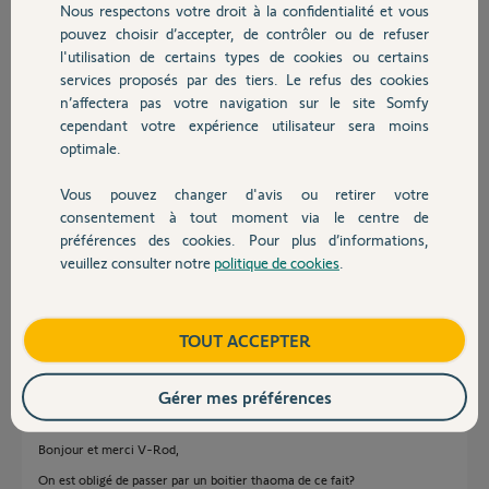
Nous respectons votre droit à la confidentialité et vous
Rémi B.
Chauffage
pouvez choisir d’accepter, de contrôler ou de refuser
il y a plus de 3 ans
l'utilisation de certains types de cookies ou certains
Participer au fil de discussion
services proposés par des tiers. Le refus des cookies
Autres produits
n’affectera pas votre navigation sur le site Somfy
cependant votre expérience utilisateur sera moins
Réponses
optimale.
Vous pouvez changer d'avis ou retirer votre
Devis avec un pro
consentement à tout moment via le centre de
Bonjour Rémi,
préférences des cookies. Pour plus d’informations,
C'est bien simple, Bubendorff n'est compatible avec rien....aucune
veuillez consulter notre
politique de cookies
.
domotique ni système ne peut prendre en charge des VR Bub.
Contact
Bonne journée
Boutique
TOUT ACCEPTER
Anonyme
il y a plus de 3 ans
Gérer mes préférences
Bonjour et merci V-Rod,
On est obligé de passer par un boitier thaoma de ce fait?