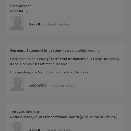
Cordialement,
Rémi BAEY
Rémi B.
il y a plus de 3 ans
Ben non....Bubendorff je le répète n'est compatible avec rien !
Chez mon fils on a changé carrément les moteurs Bub contre des Somfy
IO pour pouvoir les affecter à Tahoma.
Une question, vos VR Bub sont-ils radio ou fialires ?
Anonyme
il y a plus de 3 ans
J'en avais bien peur.
Radio je pense, j'ai des télécommande dans fil (je ne dis pas de bêtises?).
Rémi B.
il y a plus de 3 ans