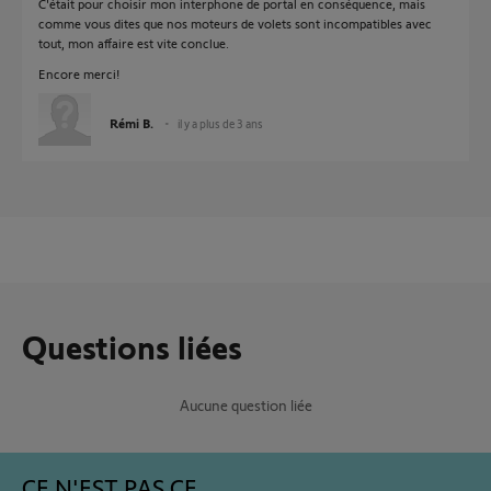
C'était pour choisir mon interphone de portal en conséquence, mais
comme vous dites que nos moteurs de volets sont incompatibles avec
tout, mon affaire est vite conclue.
Encore merci!
Rémi B.
il y a plus de 3 ans
Questions liées
Aucune question liée
CE N'EST PAS CE