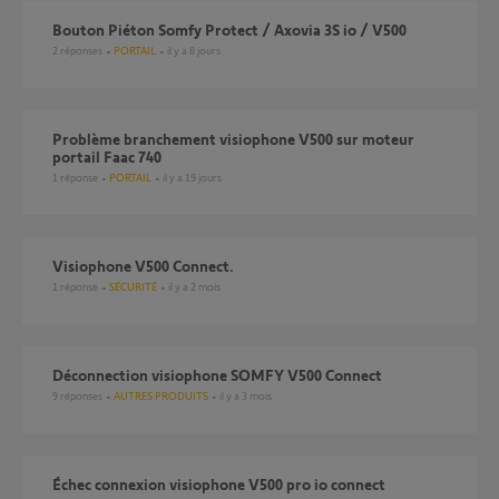
Bouton Piéton Somfy Protect / Axovia 3S io / V500
2
réponses
PORTAIL
il y a 8 jours
Problème branchement visiophone V500 sur moteur
portail Faac 740
1
réponse
PORTAIL
il y a 19 jours
Visiophone V500 Connect.
1
réponse
SÉCURITÉ
il y a 2 mois
Déconnection visiophone SOMFY V500 Connect
9
réponses
AUTRES PRODUITS
il y a 3 mois
Échec connexion visiophone V500 pro io connect