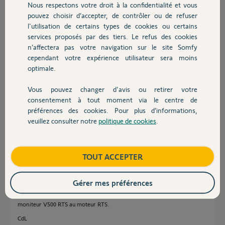
Nous respectons votre droit à la confidentialité et vous
Chauffage
Je ne vois rien dans la (les) documentations.
pouvez choisir d’accepter, de contrôler ou de refuser
l'utilisation de certains types de cookies ou certains
Pouvez vous m'aider svp?
services proposés par des tiers. Le refus des cookies
Autres produits
Merci
n’affectera pas votre navigation sur le site Somfy
cependant votre expérience utilisateur sera moins
eric D.
optimale.
il y a plus de 3 ans
Participer au fil de discussion
Vous pouvez changer d'avis ou retirer votre
Devis avec un pro
consentement à tout moment via le centre de
préférences des cookies. Pour plus d’informations,
veuillez consulter notre
politique de cookies
.
Réponses
Contact
Boutique
TOUT ACCEPTER
Bonjour,
En liaison filaire seule le mode total est possible.
Logique puisque la commande se fait via contact sec sur BUS ou Start.
Gérer mes préférences
Vous pourrez obtenir le mode piéton uniquement an affectant le
moniteur V500 RTS au moteur RTS.
CdL