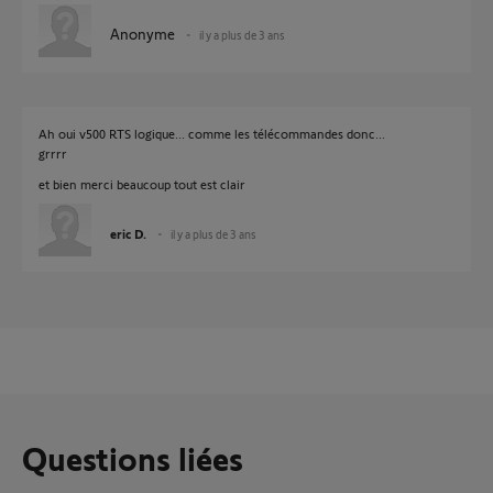
Anonyme
il y a plus de 3 ans
Ah oui v500 RTS logique... comme les télécommandes donc...
grrrr
et bien merci beaucoup tout est clair
eric D.
il y a plus de 3 ans
Questions liées