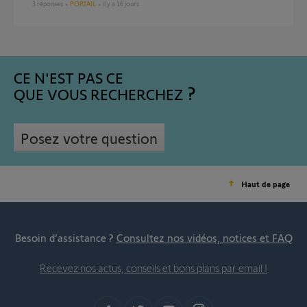
3
réponses
PORTAIL
il y a 16 jours
CE N'EST PAS CE
QUE VOUS RECHERCHEZ
Posez votre question
Haut de page
Besoin d’assistance ?
Consultez nos vidéos, notices et FAQ
Recevez nos actus, conseils et bons plans par email !