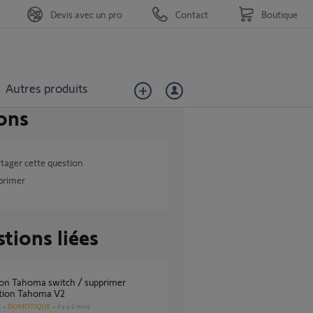
Devis avec un pro
Contact
Boutique
Autres produits
ons
tager cette question
primer
tions liées
ation Tahoma V2
DOMOTIQUE
il y a 2 mois
s