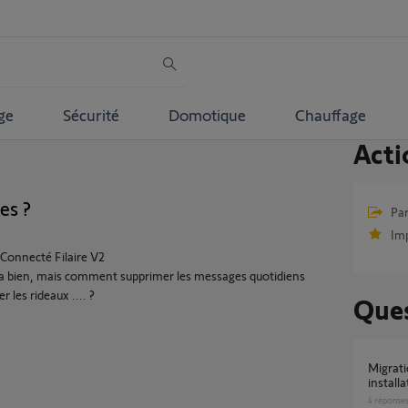
ge
Sécurité
Domotique
Chauffage
Acti
es ?
Par
Im
Connecté Filaire V2
a bien, mais comment supprimer les messages quotidiens
er les rideaux .... ?
Ques
Migration Tahoma switch / supprimer
install
4
réponse