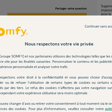
suppression volets io dans Tahoma V2 -
Partager cette question
impossi
pour la
Participer au fil de discussion
2
réponse
Continuer sans ac
Suppression d'une ancien box TAHOMA V2
pour p
dans u
48
répons
Nous respectons votre vie privée
si ça peut vous aider sur la Switch c'est dans la
ut désactiver Conseils & Astuces.
Groupe SOMFY) et nos partenaires utilisons des technologies telles que les 
Trans
re site pour les finalités suivantes: Personnaliser le contenu et les publicités
1
réponse
érience personnalisée et analyser notre trafic.
 ans
espectons votre droit à la confidentialité et vous pouvez choisir d’accep
Transf
ler ou de refuser l'utilisation de certains types de cookies ou certains s
13
répons
és par des tiers. Le refus des cookies n’affectera pas votre navigation sur 
cependant votre expérience utilisateur sera moins optimale.
 pu désactivé ces "conseils" !
ouvez changer d'avis ou retirer votre consentement à tout moment via le ce
ences des cookies. Pour plus d’informations, veuillez consulter notre
poli