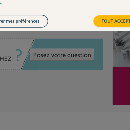
s
.
Inter
s
er mes préférences
TOUT ACCEP
Posez votre question
CHEZ