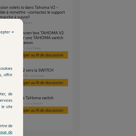
ble à remettre -contactez le support
 marche à suivre?
VOLET
il y a 18 jours
s
cepter →
ouvoir installer une TAHOMA switch
ne nouvelle maison
DOMOTIQUE
il y a 3 mois
es
Participer au fil de discussion
cookies
fert Tahoma V2 vers la SWITCH
, offrir
AUTRES PRODUITS
il y a 1 jour
Participer au fil de discussion
ter, de
ert box v2 vers TaHoma switch
ervices
DOMOTIQUE
il y a 10 jours
es
le site
Participer au fil de discussion
ntre de
tique de