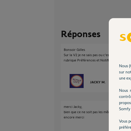
Réponses
Bonsoir Gilles
Sur la V2 je ne sais pas ou c'est caché, mais 
rubrique Préférences et Notification, et il fa
Nous (
sur not
une exp
JACKY M.
il y a plus de 3
Nous r
contrô
propos
merci Jacky,
Somfy 
bien que ce ne soit pas les mêmes termes, j'ai
encore merci
Vous p
préfér