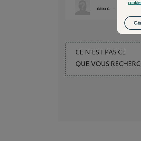
cookie
Gilles C.
il y a plus de 3 an
Gér
CE N'EST PAS CE
QUE VOUS RECHER