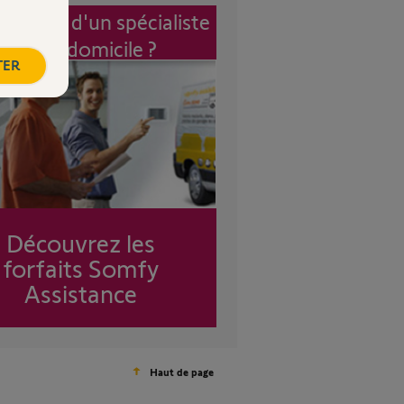
vention d'un spécialiste
à mon domicile ?
TER
Découvrez les
forfaits Somfy
Assistance
Haut de page