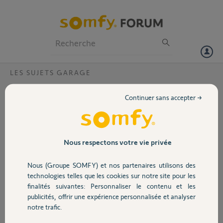
Particuliers
Professionnels
Forum
LES SUJETS GARAGE
Volet
Porte de garage ne fonctionne oas
Continuer sans accepter →
Bonjour, ma porte de
Portail
garage ne fonctionne
pas. La centrale se met
au rouge des ke
Garage
Nous respectons votre vie privée
branchement de la prise.
J’ai changé les piles de la
Nous (Groupe SOMFY) et nos partenaires utilisons des
barre oalpeusr mais
Sécurité
technologies telles que les cookies sur notre site pour les
toujours le même
finalités suivantes: Personnaliser le contenu et les
problème. Ci-joint
publicités, offrir une expérience personnalisée et analyser
photos de mon système
Domotique
notre trafic.
Cordialement
Gérard Le Lea