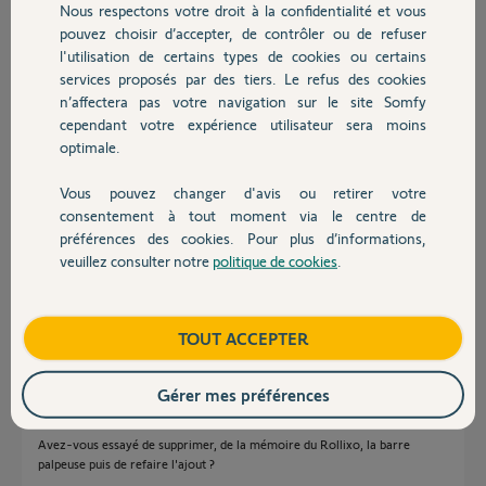
Nous respectons votre droit à la confidentialité et vous
Chauffage
Merci,
pouvez choisir d’accepter, de contrôler ou de refuser
l'utilisation de certains types de cookies ou certains
services proposés par des tiers. Le refus des cookies
Autres produits
n’affectera pas votre navigation sur le site Somfy
cependant votre expérience utilisateur sera moins
optimale.
Vous pouvez changer d'avis ou retirer votre
Devis avec un pro
Gérard L.
consentement à tout moment via le centre de
il y a plus de 3 ans
préférences des cookies. Pour plus d’informations,
Participer au fil de discussion
veuillez consulter notre
politique de cookies
.
Contact
Boutique
TOUT ACCEPTER
Réponses
Gérer mes préférences
Bonjour Gérard,
Avez-vous essayé de supprimer, de la mémoire du Rollixo, la barre
palpeuse puis de refaire l'ajout ?