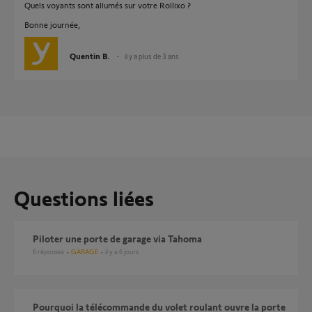
Quels voyants sont allumés sur votre Rollixo ?
Bonne journée,
Quentin B.
il y a plus de 3 ans
Questions liées
Piloter une porte de garage via Tahoma
6
réponses
GARAGE
il y a 6 jours
pourquoi la télécommande du volet roulant ouvre la porte