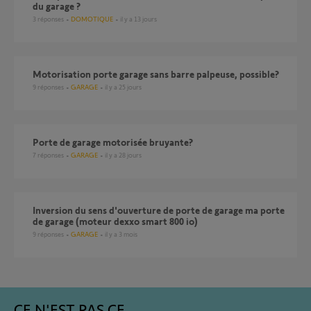
du garage ?
3
réponses
DOMOTIQUE
il y a 13 jours
Motorisation porte garage sans barre palpeuse, possible?
9
réponses
GARAGE
il y a 25 jours
Porte de garage motorisée bruyante?
7
réponses
GARAGE
il y a 28 jours
inversion du sens d'ouverture de porte de garage ma porte
de garage (moteur dexxo smart 800 io)
9
réponses
GARAGE
il y a 3 mois
CE N'EST PAS CE