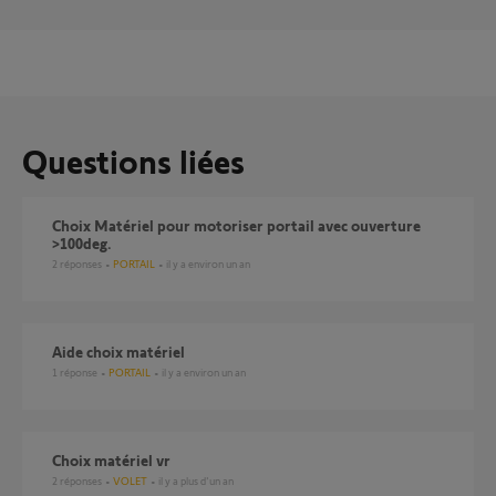
Questions liées
Choix Matériel pour motoriser portail avec ouverture
>100deg.
2
réponses
PORTAIL
il y a environ un an
Aide choix matériel
1
réponse
PORTAIL
il y a environ un an
Choix matériel vr
2
réponses
VOLET
il y a plus d'un an