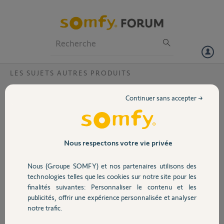
Particuliers
Professionnels
Forum
LES SUJETS AUTRES PRODUITS
Volet
choix matériels
Continuer sans accepter →
Bonjour,
Portail
Je voudrais installer un visiophone ,motoriser mes volets roulant .
Avec le visiophone je voudrais pouvoir ouvrir mes portes de garage ,le
portail ,les volets ,avec mon smartphone chez moi ou a l'autre bout
Garage
Nous respectons votre vie privée
du pays .
Parmi tout les appareils somfy lequel dois-je acheter ?
Nous (Groupe SOMFY) et nos partenaires utilisons des
on peux se perdre ou faire de mauvais choix entre rts ,io etc....
Sécurité
technologies telles que les cookies sur notre site pour les
Merci, par avance pour votre réponse
finalités suivantes: Personnaliser le contenu et les
publicités, offrir une expérience personnalisée et analyser
Domotique
Laurent J.
notre trafic.
il y a plus de 3 ans