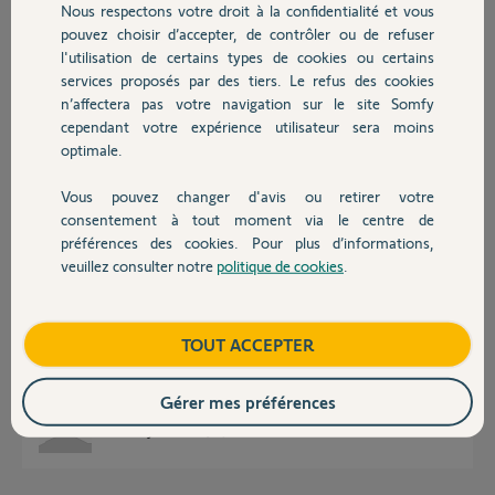
Participer au fil de discussion
Nous respectons votre droit à la confidentialité et vous
Chauffage
pouvez choisir d’accepter, de contrôler ou de refuser
l'utilisation de certains types de cookies ou certains
services proposés par des tiers. Le refus des cookies
Autres produits
Réponses
n’affectera pas votre navigation sur le site Somfy
cependant votre expérience utilisateur sera moins
optimale.
Bonsoir,
Vous pouvez changer d'avis ou retirer votre
Alors première chose, vous ne piloterez jamais vos équipements du bout
Devis avec un pro
du monde via un videophone.
consentement à tout moment via le centre de
préférences des cookies. Pour plus d’informations,
Pour celà il vous faut une Tahoma Switch.
veuillez consulter notre
politique de cookies
.
Contact
De préférence choisissez des équipements IO pour avoir le retour d'état
sur la position exacte de vos équipements; Garage, portail, volets; etc.
Si votre portail est en IO vous pourrez le piloter en mode radio via le
Boutique
TOUT ACCEPTER
vidéo, sinon tous autres visio convient en raccordement fialire.
Bonne soirée
Gérer mes préférences
Anonyme
il y a plus de 3 ans