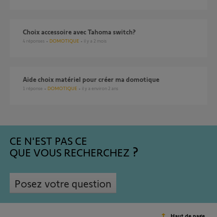
Choix accessoire avec Tahoma switch?
4
réponses
DOMOTIQUE
il y a 2 mois
Aide choix matériel pour créer ma domotique
1
réponse
DOMOTIQUE
il y a environ 2 ans
CE N'EST PAS CE
QUE VOUS RECHERCHEZ
Posez votre question
Haut de page