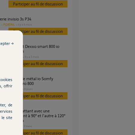
Participer au fil de discussion
tterie invisio 3s P34
PORTAIL
il y a 6 mois
s
Participer au fil de discussion
cepter →
aHoma Switch
DOMOTIQUE
il y a 5 mois
s
Participer au fil de discussion
cookies
 sur dexxo pro 800
, offrir
GARAGE
il y a 8 jours
s
Participer au fil de discussion
ter, de
ervices
re d'un battant à 90° et l'autre à 120°
le site
 Invisio 3S io
PORTAIL
il y a 7 mois
s
Participer au fil de discussion