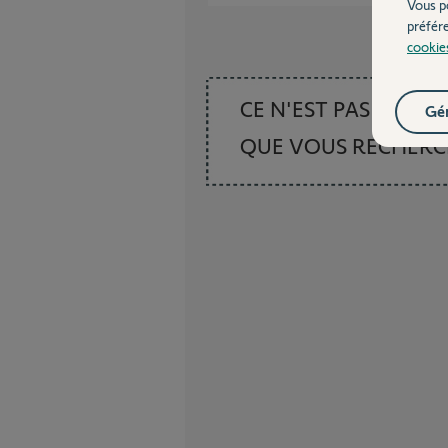
Vous p
préfér
cookie
CE N'EST PAS CE
Gér
QUE VOUS RECHER