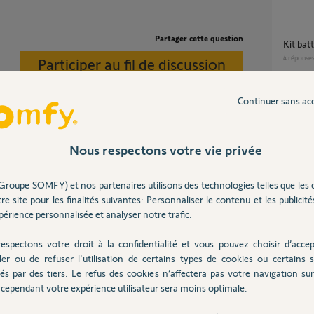
Partager cette question
Kit ba
4
réponse
Participer au fil de discussion
Continuer sans ac
Appairage CB 3S io et Dexxo smart 800 io
avec T
3
réponse
Nous respectons votre vie privée
Ajouter Clavier à code métal io Somfy
Groupe SOMFY) et nos partenaires utilisons des technologies telles que les 
1841193
re site pour les finalités suivantes: Personnaliser le contenu et les publicités
3
réponse
érience personnalisée et analyser notre trafic.
espectons votre droit à la confidentialité et vous pouvez choisir d’accep
Régler un portail à battant avec une
ler ou de refuser l'utilisation de certains types de cookies ou certains s
ouvertu
és par des tiers. Le refus des cookies n’affectera pas votre navigation sur 
Moteurs
cependant votre expérience utilisateur sera moins optimale.
ans
5
réponse