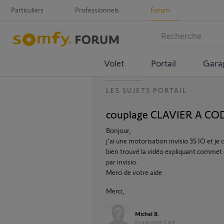
Particuliers
Professionnels
Forum
Volet
Portail
Gara
LES SUJETS PORTAIL
couplage CLAVIER A CODE 
Bonjour,
j'ai une motorisation invisio 3S IO et 
bien trouvé la vidéo expliquant commet c
par invisio.
Merci de votre aide
Merci,
Michel B.
il y a environ 3 ans