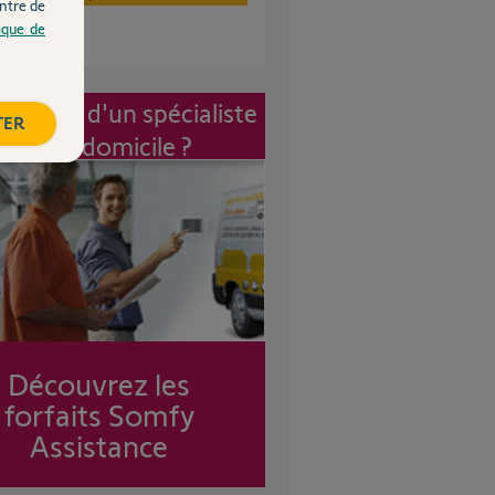
ntre de
tique de
vention d'un spécialiste
TER
à mon domicile ?
Découvrez les
forfaits Somfy
Assistance