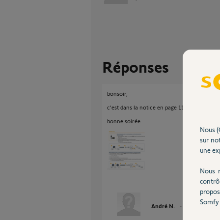
Réponses
bonsoir,
c'est dans la notice en page 11.
bonne soirée.
Nous (
sur not
une exp
Nous r
contrô
propos
Somfy 
André N.
il y a environ 3 