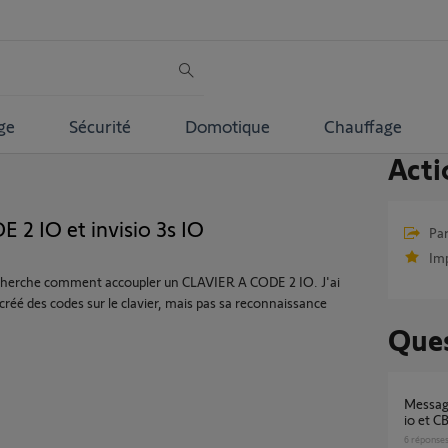
ge
Sécurité
Domotique
Chauffage
Acti
2 IO et invisio 3s IO
Par
Im
je cherche comment accoupler un CLAVIER A CODE 2 IO. J'ai
réé des codes sur le clavier, mais pas sa reconnaissance
Ques
message rEF avec tentative appairage Keygo
io et CB
6
réponse