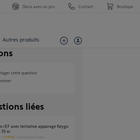
Devis avec un pro
Contact
Boutique
Autres produits
ons
tager cette question
primer
tions liées
 3S io
PORTAIL
il y a environ 2 mois
s