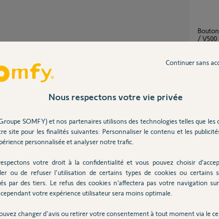
Bouton Piéton Somfy Protect / Axovia 3S io
/ V500
2
réponse
Continuer sans ac
Partager cette question
cellule
Participer au fil de discussion
3
réponse
Nous respectons votre vie privée
Groupe SOMFY) et nos partenaires utilisons des technologies telles que les 
Piloter mon moteur AXOVIA 3S IO AVEC
re site pour les finalités suivantes: Personnaliser le contenu et les publicités
PLATIN
érience personnalisée et analyser notre trafic.
4
réponse
espectons votre droit à la confidentialité et vous pouvez choisir d’accep
cellules installées.
ler ou de refuser l'utilisation de certains types de cookies ou certains s
progra
és par des tiers. Le refus des cookies n’affectera pas votre navigation sur 
3
réponse
cependant votre expérience utilisateur sera moins optimale.
ouvez changer d'avis ou retirer votre consentement à tout moment via le ce