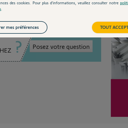
ns
ences des cookies. Pour plus d’informations, veuillez consulter notre
poli
s
.
Inter
er mes préférences
TOUT ACCEP
Posez votre question
CHEZ