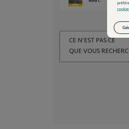
Richy C.
il y a environ 3 a
préfér
cookie
Gér
CE N'EST PAS CE
QUE VOUS RECHER