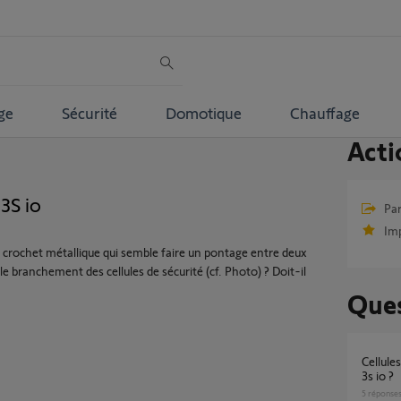
ge
Sécurité
Domotique
Chauffage
Acti
3S io
Par
Im
it crochet métallique qui semble faire un pontage entre deux
e branchement des cellules de sécurité (cf. Photo) ? Doit-il
Ques
Cellules photoélectriques et portail elixo 500
3s io ?
5
réponse