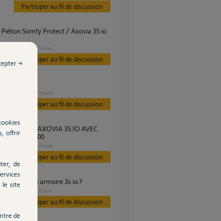
Participer au fil de discussion
PORTAIL
il y a 5 jours
s
Participer au fil de discussion
cepter →
 axovia 3 io
PORTAIL
il y a 9 jours
s
Participer au fil de discussion
cookies
, offrir
E DE RUE V400
PORTAIL
il y a 2 mois
s
Participer au fil de discussion
ter, de
ervices
mation célulle armoire 3s io ?
le site
PORTAIL
il y a 8 mois
s
Participer au fil de discussion
ntre de