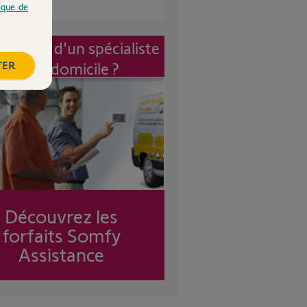
tique de
vention d'un spécialiste
TER
à mon domicile ?
Découvrez les
forfaits Somfy
Assistance