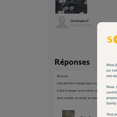
Christophe P.
il y a environ 3 ans
Réponses
Nous (
sur not
une exp
Bonjour,
Cela doit être indiqué dans la notice.
Nous r
Il faut le laisser ou le retirer selon le type de 
contrô
propos
Sans cellules, le laisser en place.
Somfy 
Vous p