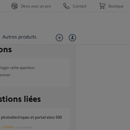
Devis avec un pro
Contact
Boutique
Autres produits
ons
tager cette question
primer
tions liées
PORTAIL
il y a 23 jours
s