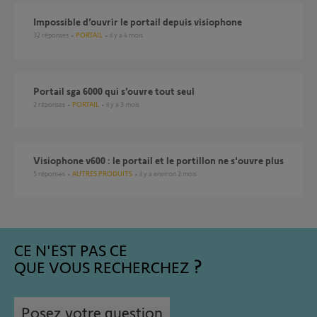
Impossible d’ouvrir le portail depuis visiophone
32
réponses
PORTAIL
il y a 4 mois
portail sga 6000 qui s’ouvre tout seul
2
réponses
PORTAIL
il y a 3 mois
Visiophone v600 : le portail et le portillon ne s'ouvre plus
5
réponses
AUTRES PRODUITS
il y a environ 2 mois
CE N'EST PAS CE
QUE VOUS RECHERCHEZ
Posez votre question