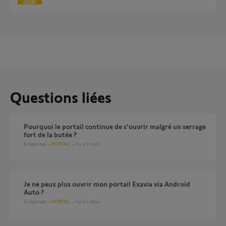
Questions liées
Pourquoi le portail continue de s'ouvrir malgré un serrage
fort de la butée ?
6
réponses
PORTAIL
il y a 3 mois
Je ne peux plus ouvrir mon portail Exavia via Android
Auto ?
2
réponses
PORTAIL
il y a 4 mois