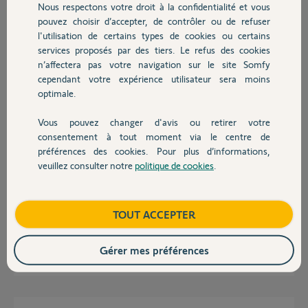
Nous respectons votre droit à la confidentialité et vous
Chauffage
pouvez choisir d’accepter, de contrôler ou de refuser
l'utilisation de certains types de cookies ou certains
Réponses
services proposés par des tiers. Le refus des cookies
Autres produits
n’affectera pas votre navigation sur le site Somfy
cependant votre expérience utilisateur sera moins
Bonjour
optimale.
Quel âge a ce moteur ?
Vous pouvez changer d'avis ou retirer votre
Devis avec un pro
consentement à tout moment via le centre de
Jean-Luc B.
il y a environ 3 ans
préférences des cookies. Pour plus d’informations,
veuillez consulter notre
politique de cookies
.
Contact
Bonjour,
Boutique
TOUT ACCEPTER
Age et Modèle aussi ??
Gérer mes préférences
Richy C.
il y a environ 3 ans