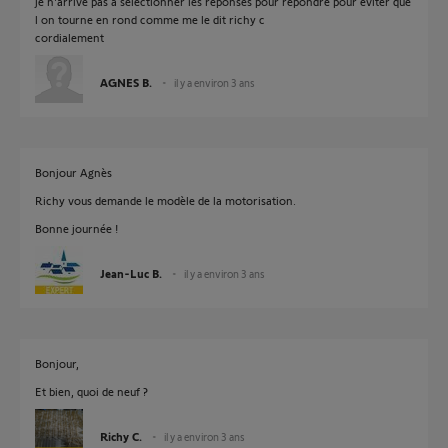
je n'arrive pas a sélectionner les réponses pour répondre pour éviter que
l on tourne en rond comme me le dit richy c
cordialement
AGNES B.
il y a environ 3 ans
Bonjour Agnès
Richy vous demande le modèle de la motorisation.
Bonne journée !
Jean-Luc B.
il y a environ 3 ans
Bonjour,
Et bien, quoi de neuf ?
Richy C.
il y a environ 3 ans