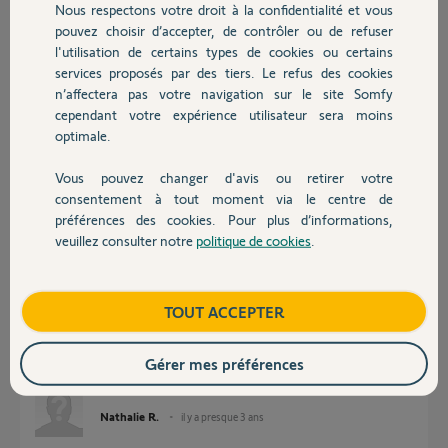
Nous respectons votre droit à la confidentialité et vous
Chauffage
pouvez choisir d’accepter, de contrôler ou de refuser
l'utilisation de certains types de cookies ou certains
Réponses
services proposés par des tiers. Le refus des cookies
Autres produits
n’affectera pas votre navigation sur le site Somfy
cependant votre expérience utilisateur sera moins
Bonjour Nathalie,
optimale.
Si je comprends bien, vous n'avez pas besoin de faire le code principal
pour ouvrir ou fermer votre motorisation ?
Vous pouvez changer d'avis ou retirer votre
Devis avec un pro
consentement à tout moment via le centre de
Bonne journée,
préférences des cookies. Pour plus d’informations,
veuillez consulter notre
politique de cookies
.
Quentin B.
il y a presque 3 ans
Contact
Boutique
TOUT ACCEPTER
Bonjour
Oui mon boitier fonctionne comme une télécommande pas de code pour
Gérer mes préférences
ouvrir
Nathalie R.
il y a presque 3 ans