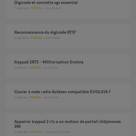
Digicode et sonnette sgs essential
7
réponses
PORTAIL
il y a 16 jours
reconnaissance du digicode RTS?
6
réponses
PORTAIL
il y a 5 mois
Keypad 2RTS - MOtorisation Evolvia
1
réponse
PORTAIL
il y a 6 mois
Clavier à code radio Avidsen compatible EVOLVIA ?
1
réponse
PORTAIL
il y a 7 mois
Appairer keypad 2 rts a un moteur de portail slidymoove
300
6
réponses
PORTAIL
il y a environ 2 mois