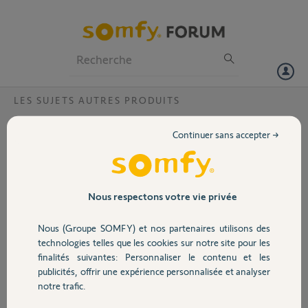
Particuliers
Professionnels
Forum
LES SUJETS AUTRES PRODUITS
Volet
apparaiage digicode radio rts sur Evolvia
Continuer sans accepter →
Bonjour, je n'arrive pas a synchronise mon boitier rts sur ma
Portail
motorisation evolvia
je suis les procédure video de José a la lettre et la mon boitier est
programmé comme une télécommande et non avec le code
Garage
Nous respectons votre vie privée
Avez vous une solution
Nous (Groupe SOMFY) et nos partenaires utilisons des
Merci,d'avance
Sécurité
technologies telles que les cookies sur notre site pour les
finalités suivantes: Personnaliser le contenu et les
Nathalie R.
publicités, offrir une expérience personnalisée et analyser
Domotique
il y a presque 3 ans
notre trafic.
Participer au fil de discussion