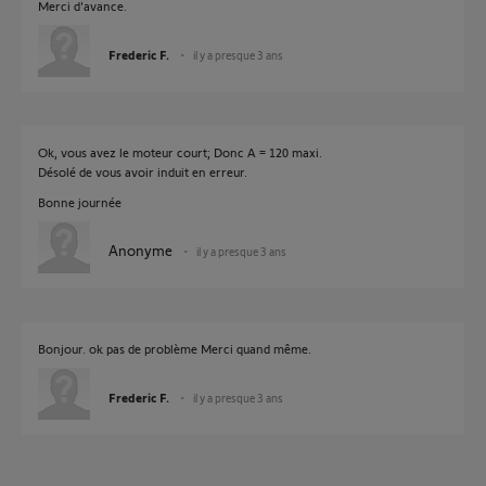
Merci d'avance.
Frederic F.
il y a presque 3 ans
Ok, vous avez le moteur court; Donc A = 120 maxi.
Désolé de vous avoir induit en erreur.
Bonne journée
Anonyme
il y a presque 3 ans
Bonjour. ok pas de problème Merci quand même.
Frederic F.
il y a presque 3 ans