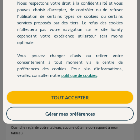
Nous respectons votre droit à la confidentialité et vous
Chauffage
pouvez choisir d’accepter, de contrôler ou de refuser
Réponses
l'utilisation de certains types de cookies ou certains
services proposés par des tiers. Le refus des cookies
Autres produits
n’affectera pas votre navigation sur le site Somfy
Sur mon tableau les 200mm sont indiquées.
cependant votre expérience utilisateur sera moins
200mm maxi en A.
optimale.
Bonne journée
Vous pouvez changer d'avis ou retirer votre
Devis avec un pro
consentement à tout moment via le centre de
préférences des cookies. Pour plus d’informations,
veuillez consulter notre
politique de cookies
.
Contact
Anonyme
il y a presque 3 ans
Boutique
TOUT ACCEPTER
Gérer mes préférences
bonsoir, vous avez bien un SGS201?
Quand je regarde votre tableau, aucune côte ne correspond à mon
tableau .