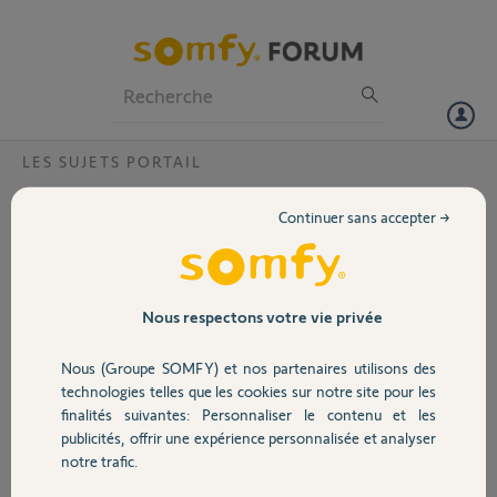
Particuliers
Professionnels
Forum
LES SUJETS PORTAIL
Volet
cote A de 200cm est il possible avec moteur
Continuer sans accepter →
sgs201 ?
Portail
Bonjour,a tous j ai un portail au milieu des piliers poteau de 40 cm
donc cote A de 200 mn est ce possible avec mon moteur SGS201 .ou
Garage
tenir compte du tableau notice et ne figure pas 200 merci a tous
Nous respectons votre vie privée
Merci,
Nous (Groupe SOMFY) et nos partenaires utilisons des
Sécurité
technologies telles que les cookies sur notre site pour les
Frederic F.
finalités suivantes: Personnaliser le contenu et les
il y a presque 3 ans
publicités, offrir une expérience personnalisée et analyser
Domotique
Participer au fil de discussion
notre trafic.