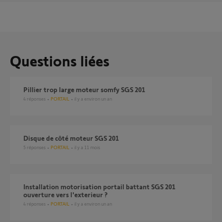
Questions liées
Pillier trop large moteur somfy SGS 201
4
réponses
PORTAIL
il y a environ un an
Disque de côté moteur SGS 201
5
réponses
PORTAIL
il y a 11 mois
Installation motorisation portail battant SGS 201
ouverture vers l'exterieur ?
4
réponses
PORTAIL
il y a environ un an