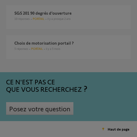
SGS 201 90 degrés d’ouverture
10
réponses
PORTAIL
il y a presque 2 ans
Choix de motorisation portail ?
5
réponses
PORTAIL
il y a 5 mois
CE N'EST PAS CE
QUE VOUS RECHERCHEZ
Posez votre question
Haut de page