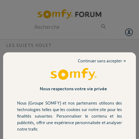
Particuliers
Professionnels
Forum
LES SUJETS VOLET
Volet
Aide choix kit motorisation volet roulant
Continuer sans accepter →
Bonjour,
Portail
Je souhaite motoriser
mon volet roulant.
Garage
Nous respectons votre vie privée
Je m’oriente vers le
Somfy roller drive car j’ai
Nous (Groupe SOMFY) et nos partenaires utilisons des
un bloc baie, avec une
Sécurité
technologies telles que les cookies sur notre site pour les
fixation sur les joues
finalités suivantes: Personnaliser le contenu et les
directement.
publicités, offrir une expérience personnalisée et analyser
Mais je ne suis pas sûr si
Domotique
notre trafic.
le support moteur pourra se visser directement sur les joues.
avec les photos, pouvez-vous me dire si le support moteur numéro 7