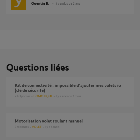
Quentin B.
il y a plus de 2 ans
Questions liées
Kit de connectivité : impossible d'ajouter mes volets io
(clé de sécurité)
23
réponses
DOMOTIQUE
il y a environ 2 mois
Motorisation volet roulant manuel
4
réponses
VOLET
il y a 4 mois