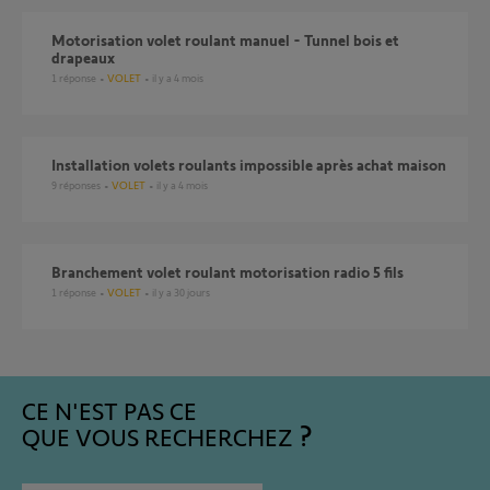
Motorisation volet roulant manuel - Tunnel bois et
drapeaux
1
réponse
VOLET
il y a 4 mois
Installation volets roulants impossible après achat maison
9
réponses
VOLET
il y a 4 mois
branchement volet roulant motorisation radio 5 fils
1
réponse
VOLET
il y a 30 jours
CE N'EST PAS CE
QUE VOUS RECHERCHEZ