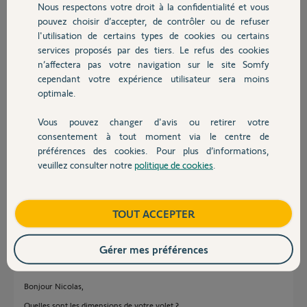
s’intégrera bien sur mon système ?
Nous respectons votre droit à la confidentialité et vous
Chauffage
Si oui quel type de vis je dois prendre ?
pouvez choisir d’accepter, de contrôler ou de refuser
l'utilisation de certains types de cookies ou certains
Merci d’avance pour votre aide.
services proposés par des tiers. Le refus des cookies
Autres produits
n’affectera pas votre navigation sur le site Somfy
cependant votre expérience utilisateur sera moins
optimale.
Vous pouvez changer d'avis ou retirer votre
Devis avec un pro
consentement à tout moment via le centre de
préférences des cookies. Pour plus d’informations,
Nicolas M.
veuillez consulter notre
politique de cookies
.
il y a plus de 2 ans
Contact
Participer au fil de discussion
Boutique
TOUT ACCEPTER
Réponses
Gérer mes préférences
Bonjour Nicolas,
Quelles sont les dimensions de votre volet ?