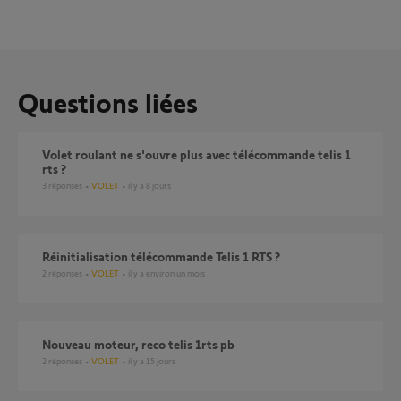
Questions liées
Volet roulant ne s'ouvre plus avec télécommande telis 1
rts ?
3
réponses
VOLET
il y a 8 jours
réinitialisation télécommande Telis 1 RTS ?
2
réponses
VOLET
il y a environ un mois
Nouveau moteur, reco telis 1rts pb
2
réponses
VOLET
il y a 15 jours