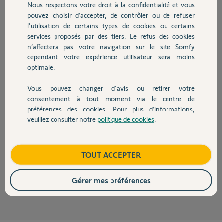
Participer au fil de discussion
Nous respectons votre droit à la confidentialité et vous
Chauffage
pouvez choisir d’accepter, de contrôler ou de refuser
l'utilisation de certains types de cookies ou certains
services proposés par des tiers. Le refus des cookies
Autres produits
Réponses
n’affectera pas votre navigation sur le site Somfy
cependant votre expérience utilisateur sera moins
optimale.
Oui c'st tout bon.
Vous pouvez changer d'avis ou retirer votre
Bonne journée
Devis avec un pro
consentement à tout moment via le centre de
préférences des cookies. Pour plus d’informations,
Anonyme
il y a plus de 2 ans
veuillez consulter notre
politique de cookies
.
Contact
Boutique
TOUT ACCEPTER
Merci pour votre rapidité de réponse !
Micro D.
il y a plus de 2 ans
Gérer mes préférences