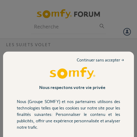
Particuliers
Professionnels
Forum
LES SUJETS VOLET
Volet
Compatibilité télécommande TELIS-1-RTS
Continuer sans accepter →
?
Portail
Bonjour,
Est ce que quelqu'un peu me confirmer la possibilité de remplacer la
Garage
TELIS-1-RTS par une SITUO 1 RTS PURE II ?
Nous respectons votre vie privée
Merci,
Nous (Groupe SOMFY) et nos partenaires utilisons des
Cordialement
Sécurité
technologies telles que les cookies sur notre site pour les
Jérémy
finalités suivantes: Personnaliser le contenu et les
publicités, offrir une expérience personnalisée et analyser
Domotique
Micro D.
notre trafic.
il y a plus de 2 ans