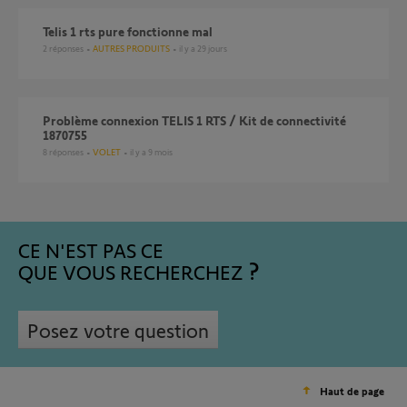
telis 1 rts pure fonctionne mal
2
réponses
AUTRES PRODUITS
il y a 29 jours
Problème connexion TELIS 1 RTS / Kit de connectivité
1870755
8
réponses
VOLET
il y a 9 mois
CE N'EST PAS CE
QUE VOUS RECHERCHEZ
Posez votre question
Haut de page