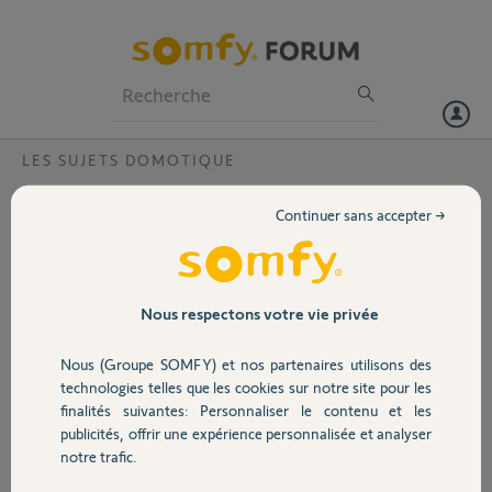
Particuliers
Professionnels
Forum
LES SUJETS DOMOTIQUE
Volet
suppression scénario appli tahoma iOS
Continuer sans accepter →
Bonjour,
Portail
Je viens d'installer une Tahoma Switch j`ai créé un scénario que je
souhaite maintenant supprimer
comment faire sur l'application Tahoma IOS
Garage
Nous respectons votre vie privée
Bonne soirée
Nous (Groupe SOMFY) et nos partenaires utilisons des
Merci,
Sécurité
technologies telles que les cookies sur notre site pour les
finalités suivantes: Personnaliser le contenu et les
jean-marie V.
publicités, offrir une expérience personnalisée et analyser
Domotique
il y a plus de 2 ans
notre trafic.