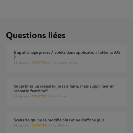
Questions liées
Bug affichage pièces / volets dans application TaHoma iOS
?
19
réponses
DOMOTIQUE
il y a environ un mois
Supprimer un scénario, je sais faire, mais supprimer un
scénario fantôme?
16
réponses
DOMOTIQUE
il y a 3 mois
Scenario qui ne se modifie plus et ne s’affiche plus
16
réponses
DOMOTIQUE
il y a 19 jours