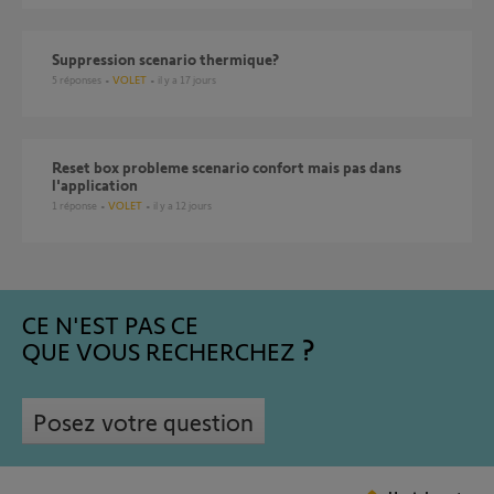
suppression scenario thermique?
5
réponses
VOLET
il y a 17 jours
Reset box probleme scenario confort mais pas dans
l'application
1
réponse
VOLET
il y a 12 jours
CE N'EST PAS CE
QUE VOUS RECHERCHEZ
Posez votre question