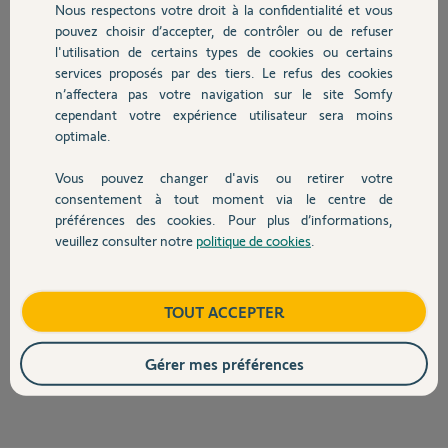
Nous respectons votre droit à la confidentialité et vous
Chauffage
Réponses
pouvez choisir d’accepter, de contrôler ou de refuser
l'utilisation de certains types de cookies ou certains
services proposés par des tiers. Le refus des cookies
Autres produits
n’affectera pas votre navigation sur le site Somfy
bonsoir,
cependant votre expérience utilisateur sera moins
allez sur le scénario et appuyer sur la poubelle en haut à droite.
optimale.
André N.
il y a plus de 2 ans
Vous pouvez changer d'avis ou retirer votre
Devis avec un pro
consentement à tout moment via le centre de
préférences des cookies. Pour plus d’informations,
veuillez consulter notre
politique de cookies
.
Contact
Bonjour,
Merci André pour votre réponse
Bonne journée
Boutique
TOUT ACCEPTER
Cdt
Gérer mes préférences
jean-marie V.
il y a plus de 2 ans