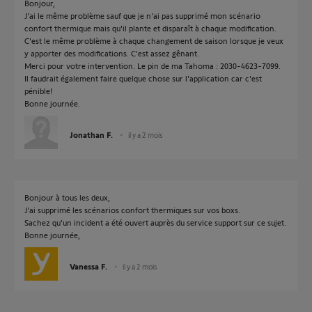
Bonjour,
J'ai le même problème sauf que je n'ai pas supprimé mon scénario
confort thermique mais qu'il plante et disparaît à chaque modification.
C'est le même problème à chaque changement de saison lorsque je veux
y apporter des modifications. C'est assez gênant.
Merci pour votre intervention. Le pin de ma Tahoma : 2030-4623-7099.
Il faudrait également faire quelque chose sur l'application car c'est
pénible!
Bonne journée.
Jonathan F.
il y a 2 mois
Bonjour à tous les deux,
J'ai supprimé les scénarios confort thermiques sur vos boxs.
Sachez qu'un incident a été ouvert auprès du service support sur ce sujet.
Bonne journée,
Vanessa F.
il y a 2 mois