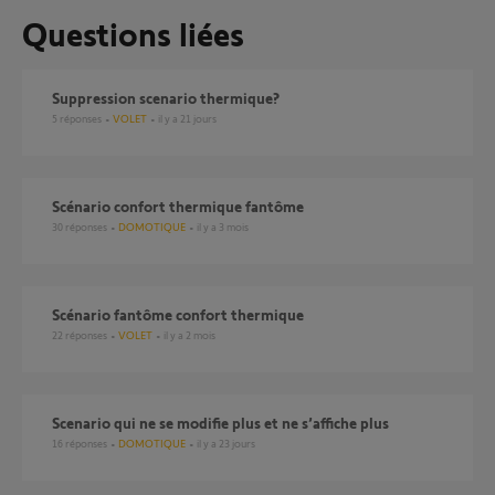
Questions liées
suppression scenario thermique?
5
réponses
VOLET
il y a 21 jours
Scénario confort thermique fantôme
30
réponses
DOMOTIQUE
il y a 3 mois
Scénario fantôme confort thermique
22
réponses
VOLET
il y a 2 mois
Scenario qui ne se modifie plus et ne s’affiche plus
16
réponses
DOMOTIQUE
il y a 23 jours