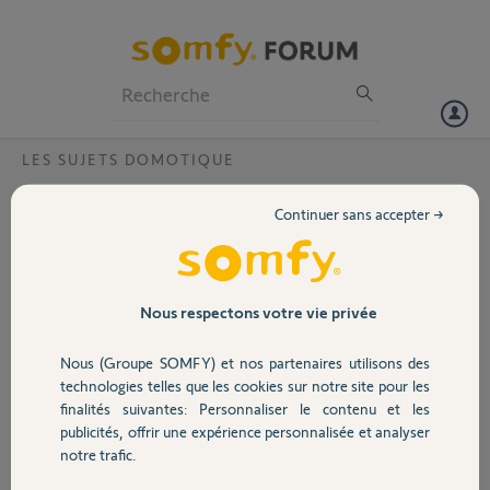
Particuliers
Professionnels
Forum
LES SUJETS DOMOTIQUE
Volet
Supprimer un scénario, je sais faire, mais
Continuer sans accepter →
supprimer un scénario fantôme?
Portail
Bonjour,
Je découvre ce jour qu’un
Garage
de mes volets roulant,
Nous respectons votre vie privée
s’ouvre à un heure qui
n’est pas programmée, l’
Nous (Groupe SOMFY) et nos partenaires utilisons des
Sécurité
historique indique que
technologies telles que les cookies sur notre site pour les
c’est un scénario qui
finalités suivantes: Personnaliser le contenu et les
n’existe plus …
publicités, offrir une expérience personnalisée et analyser
Domotique
Supprimer un scénario, je
notre trafic.
sais faire, mais supprimer
la suppression d’un scénario qui apparaît en fantôme ?