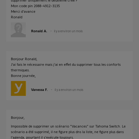
supprimer uniquement le deuxième crée ?
Mon code pin 2088-4912-3135
Merci d'avance
Ronald
Ronald A.
il y a environ un mois
Bonjour Ronald,
J'ai fais le nécessaire mais j'ai en effet du supprimer tous les conforts
thermiques.
Bonne journée,
Vanessa F.
il y a environ un mois
Bonjour,
Impossible de supprimer un scénario "Vacances" sur Tahoma Switch. Le
scénario a été supprimé, il ne figure plus dns la liste, ne figure plus dans
l'agenda, pourtant il s'exécute toujours.