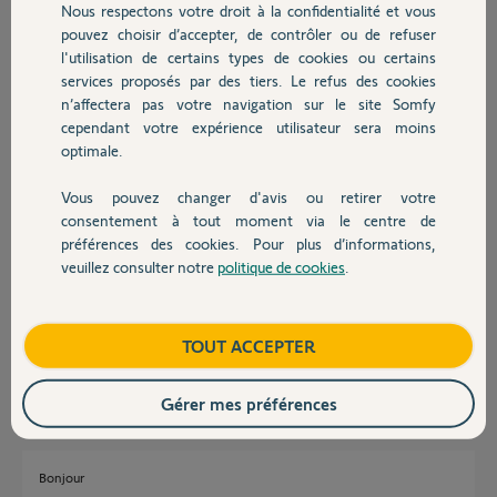
Nous respectons votre droit à la confidentialité et vous
Chauffage
Si vous aviez la procédure, merci
pouvez choisir d’accepter, de contrôler ou de refuser
J’ai constaté également quand on modifie un scénario, la
l'utilisation de certains types de cookies ou certains
modification n’est pas toujours pris en compte, y a-t-il un délai, une
services proposés par des tiers. Le refus des cookies
Autres produits
procédure d’activation comme désactiver scénario et le réactivé, une
n’affectera pas votre navigation sur le site Somfy
fois la modification réalisées…
cependant votre expérience utilisateur sera moins
Je n’ai jamais eu ce genre de problème avec ma TaHoma pro, que je
optimale.
viens de remplacer
Merci d’avance
Vous pouvez changer d'avis ou retirer votre
Devis avec un pro
Merci,
consentement à tout moment via le centre de
préférences des cookies. Pour plus d’informations,
David D.
veuillez consulter notre
politique de cookies
.
Contact
il y a 3 mois
Participer au fil de discussion
Boutique
TOUT ACCEPTER
Réponses
Gérer mes préférences
Bonjour