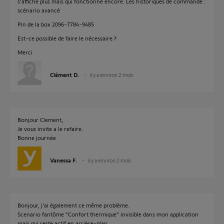
s'affiche plus mais qui fonctionne encore. Les historiques de commande :
scénario avancé
Pin de la box 2096-7784-9485
Est-ce possible de faire le nécessaire ?
Merci
Clément D.
il y a environ 2 mois
Bonjour Clement,
Je vous invite a le refaire.
Bonne journée
Vanessa F.
il y a environ 2 mois
Bonjour, j'ai également ce même problème.
Scenario fantôme "Confort thermique" invisible dans mon application
mais qui reste actif en arrière-plan.