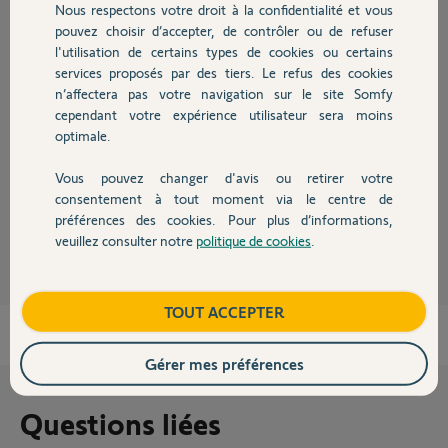
Nous respectons votre droit à la confidentialité et vous
Chauffage
pouvez choisir d’accepter, de contrôler ou de refuser
Réponses
l'utilisation de certains types de cookies ou certains
services proposés par des tiers. Le refus des cookies
Autres produits
n’affectera pas votre navigation sur le site Somfy
Bonjour
cependant votre expérience utilisateur sera moins
Ou avez vous achetée votre Switch ?
optimale.
Ca ressemble beaucoup a une Switch venant de l'étranger.
Poster le N° de PIN
Vous pouvez changer d'avis ou retirer votre
Devis avec un pro
consentement à tout moment via le centre de
préférences des cookies. Pour plus d’informations,
JACKY M.
il y a plus de 2 ans
veuillez consulter notre
politique de cookies
.
Contact
Boutique
TOUT ACCEPTER
Gérer mes préférences
Questions liées