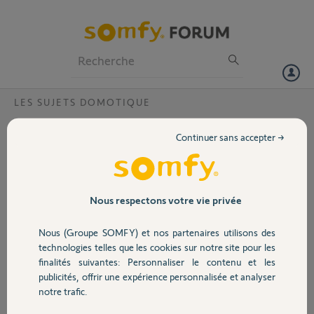
Particuliers
Professionnels
Forum
LES SUJETS DOMOTIQUE
Volet
Tahoma.pin.wrong_product_SWITCH
Continuer sans accepter →
Bonjour,
Portail
je vaudrais active mon swtich tahoma, mais quando je mis le pin un
message d'erreur s'affiche Tahoma.pin.wrong_product_SWITCH
est-ce que puex-je faire?
Garage
Nous respectons votre vie privée
Merci,
Daniela
Nous (Groupe SOMFY) et nos partenaires utilisons des
Sécurité
technologies telles que les cookies sur notre site pour les
Daniela M.
finalités suivantes: Personnaliser le contenu et les
il y a plus de 2 ans
publicités, offrir une expérience personnalisée et analyser
Domotique
Participer au fil de discussion
notre trafic.