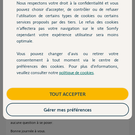
Nous respectons votre droit à la confidentialité et vous
Chauffage
pouvez choisir d’accepter, de contrôler ou de refuser
l'utilisation de certains types de cookies ou certains
services proposés par des tiers. Le refus des cookies
Autres produits
n’affectera pas votre navigation sur le site Somfy
cependant votre expérience utilisateur sera moins
Michel
optimale.
il y a plus de 2 ans
Participer au fil de discussion
Vous pouvez changer d'avis ou retirer votre
Devis avec un pro
consentement à tout moment via le centre de
préférences des cookies. Pour plus d’informations,
veuillez consulter notre
politique de cookies
.
Réponses
Contact
Boutique
TOUT ACCEPTER
Aucun des 4 vérins ne porte la même réf ? Je vois 4 réf différentes.
C'est quoi qu'il vous faut selon votre installation actuelle, un long ou un
court ? De quel année est-il ?
Gérer mes préférences
En dehors du fait qu'il est court ou long de <2014 ou >2014, il n'y a
aucune question à se poser.
Bonne journée à vous.