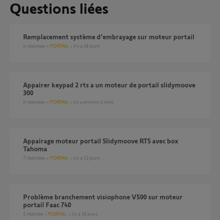
Questions liées
Remplacement système d'embrayage sur moteur portail
4
réponses
PORTAIL
il y a 18 jours
Appairer keypad 2 rts a un moteur de portail slidymoove
300
6
réponses
PORTAIL
il y a environ 2 mois
Appairage moteur portail Slidymoove RTS avec box
Tahoma
7
réponses
PORTAIL
il y a 12 jours
Problème branchement visiophone V500 sur moteur
portail Faac 740
1
réponse
PORTAIL
il y a 16 jours