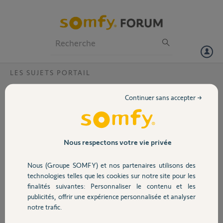
Particuliers
Professionnels
Forum
LES SUJETS PORTAIL
Volet
moteur de portail ?
Continuer sans accepter →
Bonjour, quelle différence
Portail
entre les 2 moteurs
verrin long des 2 fichiers
joints ?
Garage
Nous respectons votre vie privée
Ils portent la mème
référence 2401208 mais
Nous (Groupe SOMFY) et nos partenaires utilisons des
ne sont pas indiqués sur
Sécurité
technologies telles que les cookies sur notre site pour les
la fiche pour les mèmes
finalités suivantes: Personnaliser le contenu et les
équipements.
publicités, offrir une expérience personnalisée et analyser
CDLT
Domotique
notre trafic.
Merci,