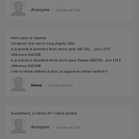
Anonyme
il y a plus de 2 ans
merci pour la réponse
J'ai besoin d'un verrin long d'après 2014.
si je prends la première fiche verrin pour 400-501.....prix 173 E
référence 2401208
si je prends la deuxième fiche verrin pour Passeo 200/201...prix 125 E
référence 2401208
c'est la mème référence donc je suppose le mème matériel !!
Michel
il y a plus de 2 ans
Exactement, si même réf = même produit.
Anonyme
il y a plus de 2 ans