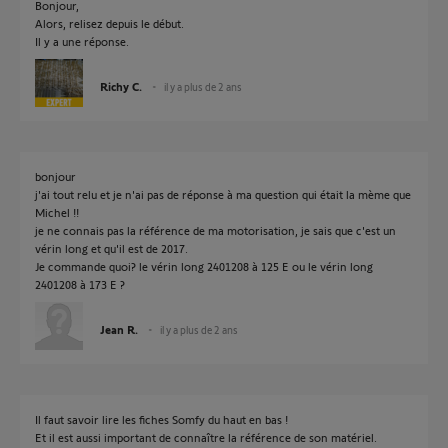
Bonjour,
Alors, relisez depuis le début.
Il y a une réponse.
Richy C.
il y a plus de 2 ans
bonjour
j'ai tout relu et je n'ai pas de réponse à ma question qui était la mème que
Michel !!
je ne connais pas la référence de ma motorisation, je sais que c'est un
vérin long et qu'il est de 2017.
Je commande quoi? le vérin long 2401208 à 125 E ou le vérin long
2401208 à 173 E ?
Jean R.
il y a plus de 2 ans
Il faut savoir lire les fiches Somfy du haut en bas !
Et il est aussi important de connaître la référence de son matériel.