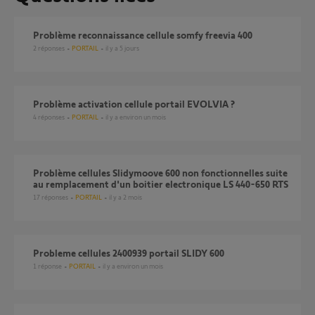
Problème reconnaissance cellule somfy freevia 400
2
réponses
PORTAIL
il y a 5 jours
Problème activation cellule portail EVOLVIA ?
4
réponses
PORTAIL
il y a environ un mois
Problème cellules Slidymoove 600 non fonctionnelles suite
au remplacement d'un boitier electronique LS 440-650 RTS
17
réponses
PORTAIL
il y a 2 mois
Probleme cellules 2400939 portail SLIDY 600
1
réponse
PORTAIL
il y a environ un mois