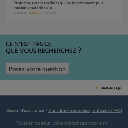
Problème avec les cellules qui ne fonctionnent plus
moteur smart elixo io
6
réponses
PORTAIL
il y a 4 mois
CE N'EST PAS CE
QUE VOUS RECHERCHEZ
Posez votre question
Haut de page
Besoin d’assistance ?
Consultez nos vidéos, notices et FAQ
Recevez nos actus, conseils et bons plans par email !