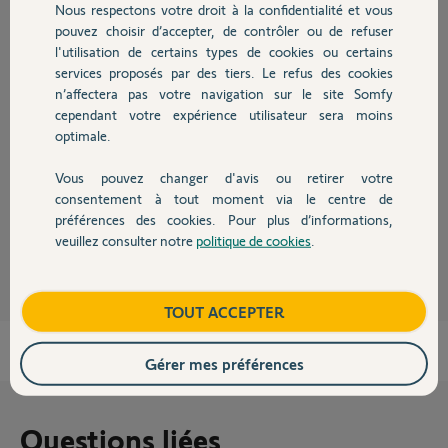
Nous respectons votre droit à la confidentialité et vous
Chauffage
pouvez choisir d’accepter, de contrôler ou de refuser
l'utilisation de certains types de cookies ou certains
Réponses
services proposés par des tiers. Le refus des cookies
Autres produits
n’affectera pas votre navigation sur le site Somfy
cependant votre expérience utilisateur sera moins
Plus la distance est importante plus l'alignement doit être parfait !
optimale.
A partir de 6m les deux cellules doivent rayonner dans un champs de
1cm, ce qui porte à quasi zéro le décalage aux piliers.
Vous pouvez changer d'avis ou retirer votre
Devis avec un pro
Bonne journée à vous.
consentement à tout moment via le centre de
préférences des cookies. Pour plus d’informations,
Anonyme
il y a plus de 2 ans
veuillez consulter notre
politique de cookies
.
Contact
Boutique
TOUT ACCEPTER
Gérer mes préférences
Questions liées