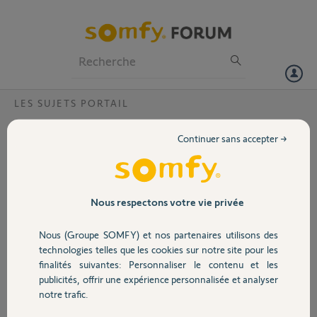
Particuliers
Professionnels
Forum
LES SUJETS PORTAIL
Volet
probleme cellules?
Continuer sans accepter →
Bonjour, j'ai installé un moteur slidymoove 600 et je n'arrive pas à
Portail
aligner les cellules, le portail fait 6 mètres et à 5 mètres ça fonctionne
mais à 6 non la led rouge ne s'allume pas malgré le positionnement
dans toutes les direction, pourtant les cellules sont données pour 8
Garage
Nous respectons votre vie privée
mètres..
Nous (Groupe SOMFY) et nos partenaires utilisons des
Merci, de votre réponse.
Sécurité
technologies telles que les cookies sur notre site pour les
finalités suivantes: Personnaliser le contenu et les
alain D.
publicités, offrir une expérience personnalisée et analyser
Domotique
il y a plus de 2 ans
notre trafic.
Participer au fil de discussion