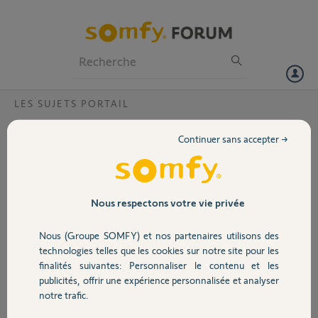
Particuliers
Professionnels
Forum
LES SUJETS PORTAIL
Volet
Branchement RTS sur Portail Promeco
Continuer sans accepter →
Bonjour,
Portail
J'ai acheté un visiophone
V5OO et un boitier RTS.
Garage
Nous respectons votre vie privée
Je ne parviens pas a faire
fonctionner mon portail
Nous (Groupe SOMFY) et nos partenaires utilisons des
avec le boitier RTS depuis
Sécurité
technologies telles que les cookies sur notre site pour les
mon visiophone.
finalités suivantes: Personnaliser le contenu et les
J'imagine que je fais mal
publicités, offrir une expérience personnalisée et analyser
les branchements...
Domotique
notre trafic.
Quelqu'un peut il m'aider ?
Merci d'avance pour votre temps et votre aide.