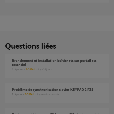
Questions liées
Branchement et installation boîtier rts sur portail scs
essentiel
4
réponses
PORTAIL
il y a 18 jours
Problème de synchronisation clavier KEYPAD 2 RTS
1
réponse
PORTAIL
il y a environ un mois