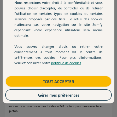
Je joint une capture d'ecran de la notice du portail.
Nous respectons votre droit à la confidentialité et vous
Chauffage
Merci
pouvez choisir d’accepter, de contrôler ou de refuser
Bonne fin de journée
l'utilisation de certains types de cookies ou certains
Stéphane
services proposés par des tiers. Le refus des cookies
Autres produits
n’affectera pas votre navigation sur le site Somfy
Merci,
cependant votre expérience utilisateur sera moins
optimale.
stephane L.
il y a environ 2 ans
Vous pouvez changer d'avis ou retirer votre
Devis avec un pro
Participer au fil de discussion
consentement à tout moment via le centre de
préférences des cookies. Pour plus d’informations,
veuillez consulter notre
politique de cookies
.
Contact
Réponses
Boutique
TOUT ACCEPTER
Le boitier RTS est-ce un récepteur universel ? Si oui quel rapport avec le
visio ?
Gérer mes préférences
Le contact sec NO provenant du visio, en général No/Com va sur 1/8
moteur pour une ouverture totale ou 7/8 moteur pour une ouverture
piéton.