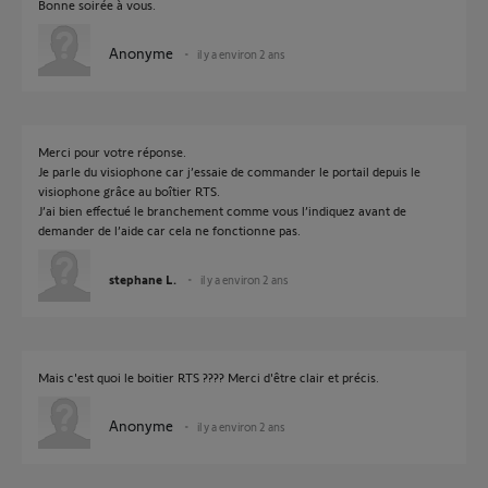
Bonne soirée à vous.
Anonyme
il y a environ 2 ans
Merci pour votre réponse.
Je parle du visiophone car j’essaie de commander le portail depuis le
visiophone grâce au boîtier RTS.
J’ai bien effectué le branchement comme vous l’indiquez avant de
demander de l’aide car cela ne fonctionne pas.
stephane L.
il y a environ 2 ans
Mais c'est quoi le boitier RTS ???? Merci d'être clair et précis.
Anonyme
il y a environ 2 ans