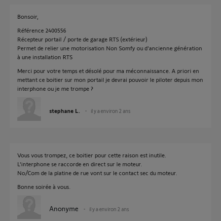
Bonsoir,
Référence 2400556
Récepteur portail / porte de garage RTS (extérieur)
Permet de relier une motorisation Non Somfy ou d'ancienne génération
à une installation RTS
Merci pour votre temps et désolé pour ma méconnaissance. A priori en
mettant ce boitier sur mon portail je devrai pouvoir le piloter depuis mon
interphone ou je me trompe ?
stephane L.
il y a environ 2 ans
Vous vous trompez, ce boitier pour cette raison est inutile.
L'interphone se raccorde en direct sur le moteur.
No/Com de la platine de rue vont sur le contact sec du moteur.
Bonne soirée à vous.
Anonyme
il y a environ 2 ans