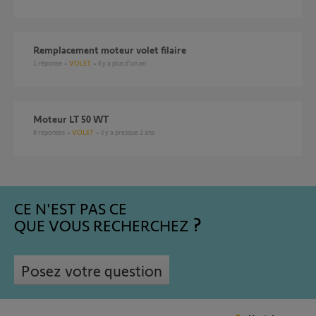
Remplacement moteur volet filaire
1
réponse
VOLET
il y a plus d'un an
Moteur LT 50 WT
8
réponses
VOLET
il y a presque 2 ans
CE N'EST PAS CE
QUE VOUS RECHERCHEZ
Posez votre question