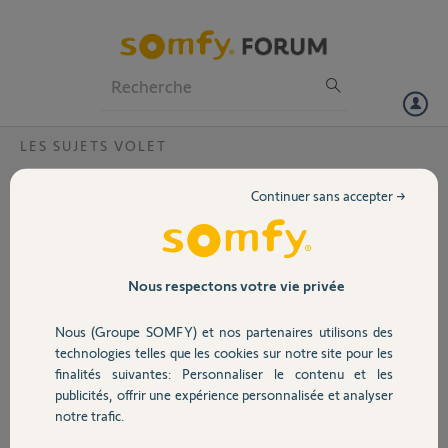
Particuliers
Professionnels
Forum
LES SUJETS VOLET
Volet
Différence entre moteurs LT et WT ?
Continuer sans accepter →
Bonjour,
Portail
Je vois des moteurs de volets roulants "LT50" et des moteurs
"WT50".
Je sais ce que signifie le "50", mais quelle est la différence entre LT et
Garage
Nous respectons votre vie privée
WT ?
Merci d'avance pour votre aide,
Nous (Groupe SOMFY) et nos partenaires utilisons des
Cordialement,
Sécurité
technologies telles que les cookies sur notre site pour les
Lionel
finalités suivantes: Personnaliser le contenu et les
publicités, offrir une expérience personnalisée et analyser
Domotique
Lionel
notre trafic.
il y a environ 2 ans