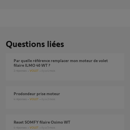
Questions liées
Par quelle référence remplacer mon moteur de volet
filaire ILMO 40 WT ?
2
réponses
VOLET
il y a 4 mois
Prodondeur prise moteur
4
réponses
VOLET
il y a 2 mois
Reset SOMFY filaire Oximo WT
4
réponses
VOLET
il y a 5 mois