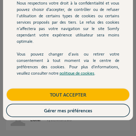
Participer au fil de discussion
Nous respectons votre droit à la confidentialité et vous
Chauffage
pouvez choisir d’accepter, de contrôler ou de refuser
l'utilisation de certains types de cookies ou certains
services proposés par des tiers. Le refus des cookies
Autres produits
Réponses
n’affectera pas votre navigation sur le site Somfy
cependant votre expérience utilisateur sera moins
optimale.
LT est filaire, WT est filaire + module radio RTS.
Vous pouvez changer d'avis ou retirer votre
Bonne soirée à vous.
Devis avec un pro
consentement à tout moment via le centre de
préférences des cookies. Pour plus d’informations,
Anonyme
il y a environ 2 ans
veuillez consulter notre
politique de cookies
.
Contact
Boutique
TOUT ACCEPTER
Merci beaucoup pour cette réponse rapide et très claire.
Cordialement,
Lionel
Gérer mes préférences
Lionel
il y a environ 2 ans