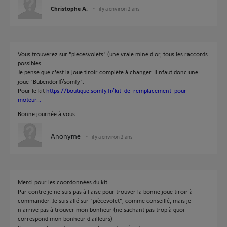
Christophe A.
il y a environ 2 ans
Vous trouverez sur "piecesvolets" (une vraie mine d'or, tous les raccords
possibles.
Je pense que c'est la joue tiroir complète à changer. Il nfaut donc une
joue "Bubendorff/somfy".
Pour le kit
https://boutique.somfy.fr/kit-de-remplacement-pour-
moteur...
Bonne journée à vous
Anonyme
il y a environ 2 ans
Merci pour les coordonnées du kit.
Par contre je ne suis pas à l'aise pour trouver la bonne joue tiroir à
commander. Je suis allé sur "piècevolet", comme conseillé, mais je
n'arrive pas à trouver mon bonheur (ne sachant pas trop à quoi
correspond mon bonheur d'ailleurs)