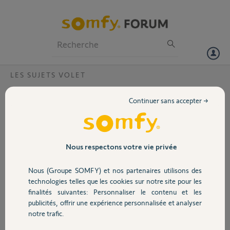
Particuliers
Professionnels
Forum
LES SUJETS VOLET
Volet
Remplacement moteur bubendorff par
Continuer sans accepter →
moteur somfy?
Portail
Bonjour, mes moteurs
bubendorff commencent
Garage
à montrer des signes de
Nous respectons votre vie privée
fatigue.
J'aimerais les remplacer
Nous (Groupe SOMFY) et nos partenaires utilisons des
Sécurité
par des moteurs somfy.
technologies telles que les cookies sur notre site pour les
Ayant du mal à bien
finalités suivantes: Personnaliser le contenu et les
identifier mon type de
publicités, offrir une expérience personnalisée et analyser
Domotique
moteur bubendorff, je vous partage les photos de celui-ci.
notre trafic.
Pensez-vous qu'il existe un modèle compatible?
Merci d'avance pour vos retours