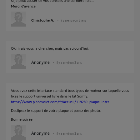
Si je peux abuser de vos conseils une dernière fois...
Merci d'avance
Christophe A.
il y a environ 2 ans
Ok j'irais vous la chercher, mais pas aujourd'hui.
Anonyme
il y a environ 2 ans
Vous avez cette interface standard tous types de moteur sur laquelle vous
fixez le support universel livré dans le kit Somfy.
https://www.piecevolet.com/fr/accueil/119289-plaque-inter...
Declipsez le support de votre plaque et posez des photo.
Bonne soirée
Anonyme
il y a environ 2 ans