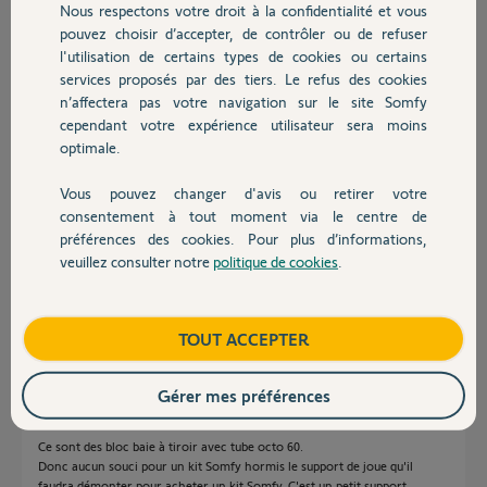
Nous respectons votre droit à la confidentialité et vous
Chauffage
pouvez choisir d’accepter, de contrôler ou de refuser
l'utilisation de certains types de cookies ou certains
services proposés par des tiers. Le refus des cookies
Autres produits
n’affectera pas votre navigation sur le site Somfy
cependant votre expérience utilisateur sera moins
optimale.
Vous pouvez changer d'avis ou retirer votre
Devis avec un pro
consentement à tout moment via le centre de
préférences des cookies. Pour plus d’informations,
Christophe A.
il y a environ 2 ans
veuillez consulter notre
politique de cookies
.
Contact
Participer au fil de discussion
Boutique
TOUT ACCEPTER
Réponses
Gérer mes préférences
Ce sont des bloc baie à tiroir avec tube octo 60.
Donc aucun souci pour un kit Somfy hormis le support de joue qu'il
faudra démonter pour acheter un kit Somfy. C'est un petit support