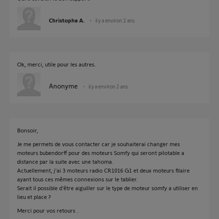
Christophe A.
il y a environ 2 ans
Ok, merci, utile pour les autres.
Anonyme
il y a environ 2 ans
Bonsoir,
Je me permets de vous contacter car je souhaiterai changer mes
moteurs bubendorff pour des moteurs Somfy qui seront pilotable a
distance par la suite avec une tahoma.
Actuellement, j'ai 3 moteurs radio CR1016 G1 et deux moteurs filaire
ayant tous ces mêmes connexions sur le tablier.
Serait il possible d'être aiguiller sur le type de moteur somfy a utiliser en
lieu et place ?
Merci pour vos retours .