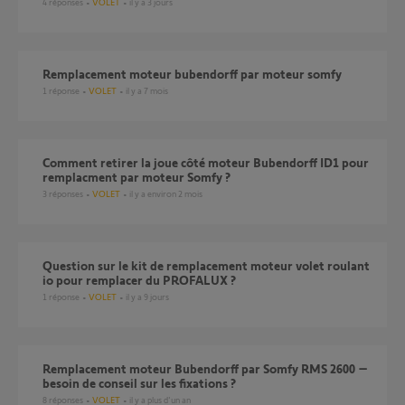
4
réponses
VOLET
il y a 3 jours
Remplacement moteur bubendorff par moteur somfy
1
réponse
VOLET
il y a 7 mois
Comment retirer la joue côté moteur Bubendorff ID1 pour
remplacment par moteur Somfy ?
3
réponses
VOLET
il y a environ 2 mois
Question sur le kit de remplacement moteur volet roulant
io pour remplacer du PROFALUX ?
1
réponse
VOLET
il y a 9 jours
Remplacement moteur Bubendorff par Somfy RMS 2600 –
besoin de conseil sur les fixations ?
8
réponses
VOLET
il y a plus d'un an