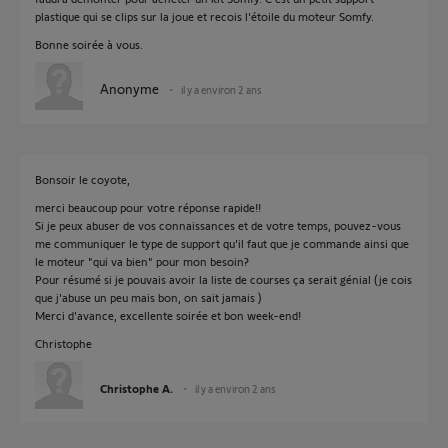
plastique qui se clips sur la joue et recois l'étoile du moteur Somfy.
Bonne soirée à vous.
Anonyme
il y a environ 2 ans
Bonsoir le coyote,
merci beaucoup pour votre réponse rapide!!
Si je peux abuser de vos connaissances et de votre temps, pouvez-vous
me communiquer le type de support qu'il faut que je commande ainsi que
le moteur "qui va bien" pour mon besoin?
Pour résumé si je pouvais avoir la liste de courses ça serait génial (je cois
que j'abuse un peu mais bon, on sait jamais )
Merci d'avance, excellente soirée et bon week-end!
Christophe
Christophe A.
il y a environ 2 ans