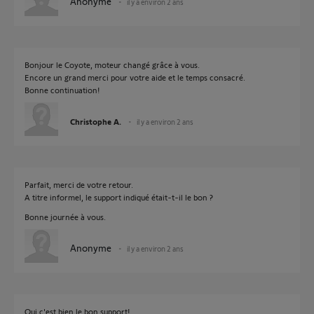
Anonyme
il y a environ 2 ans
Bonjour le Coyote, moteur changé grâce à vous.
Encore un grand merci pour votre aide et le temps consacré.
Bonne continuation!
Christophe A.
il y a environ 2 ans
Parfait, merci de votre retour.
A titre informel, le support indiqué était-t-il le bon ?
Bonne journée à vous.
Anonyme
il y a environ 2 ans
Oui c'est bien le bon support!