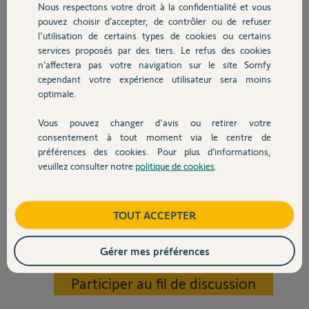
Problème : je n'arrive pas à
Nous respectons votre droit à la confidentialité et vous
Chauffage
démonter ou faire bouger d'1 mm la
pouvez choisir d’accepter, de contrôler ou de refuser
joue côté moteur pour faire passer
l'utilisation de certains types de cookies ou certains
le nouveau câble électrique. Faire
services proposés par des tiers. Le refus des cookies
Autres produits
levier avec des tournevis plats tord le plastique et risque de tout
n’affectera pas votre navigation sur le site Somfy
casser.
cependant votre expérience utilisateur sera moins
optimale.
Photo en pièce jointe: en jaune un attache sur laquelle faire levier, j'ai
essayé de faire levier + tirer l'ensemble horizontalement, vers le
Vous pouvez changer d'avis ou retirer votre
haut, etc. En violet, il y a également un rivet qui a l'air de solidariser la
Devis avec un pro
consentement à tout moment via le centre de
joue avec le rail...
préférences des cookies. Pour plus d’informations,
Auriez-vous des solutions pour réussir à la démonter, ou pour faire
veuillez consulter notre
politique de cookies
.
Contact
passer le câble autrement ? Le câble doit passer dans le coin en haut à
gauche sur la photo pour rentrer dans le bâtiment et se raccorder.
Boutique
TOUT ACCEPTER
Merci pour votre aide et vos réponses,
Gérer mes préférences
Matthieu P.
il y a environ 2 mois
Participer au fil de discussion