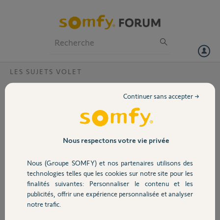
Particuliers
Professionnels
Forum
LES SUJETS VOLET
Volet
Comment retirer la joue côté moteur
Continuer sans accepter →
Bubendorff ID1 pour remplacment par
Portail
moteur Somfy ?
Bonjour,
Garage
Nous respectons votre vie privée
J'ai acheté un moteur Somfy pour
remplacer l'ancien moteur
Nous (Groupe SOMFY) et nos partenaires utilisons des
Sécurité
Bubendorff HS.
technologies telles que les cookies sur notre site pour les
finalités suivantes: Personnaliser le contenu et les
J'ai bien démonté l'ancien moteur,
publicités, offrir une expérience personnalisée et analyser
placé l'adaptateur sur le nouveau
Domotique
notre trafic.
moteur Somfy.