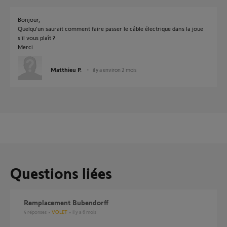
Bonjour,
Quelqu'un saurait comment faire passer le câble électrique dans la joue
s'il vous plaît ?
Merci
Matthieu P.
il y a environ 2 mois
Questions liées
Remplacement Bubendorff
4
réponses
VOLET
il y a 6 mois