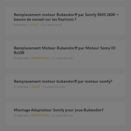
Remplacement moteur Bubendorff par Somfy RMS 2600 –
besoin de conseil sur les fixations ?
8
réponses
VOLET
il y a plus d'un an
Remplacement Moteur Bubendorff par Moteur Somy IO
Rs100
19
réponses
DOMOTIQUE
il y a plus de 4 ans
Remplacement moteur bubendorff par moteur somfy?
17
réponses
VOLET
il y a environ 2 ans
Montage Adaptateur Somfy pour joue Bubendorf
20
réponses
DOMOTIQUE
il y a plus de 4 ans