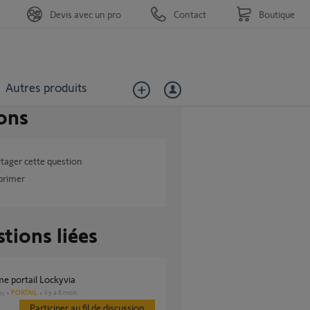
Devis avec un pro
Contact
Boutique
Autres produits
ons
tager cette question
primer
tions liées
me portail Lockyvia
PORTAIL
il y a 8 mois
es
Participer au fil de discussion