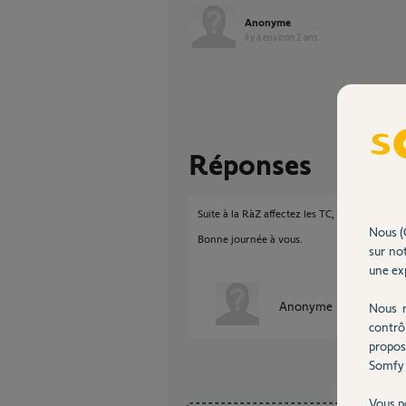
Anonyme
il y a environ 2 ans
Réponses
Suite à la RàZ affectez les TC, puis seulemen
Nous (
Bonne journée à vous.
sur not
une exp
Anonyme
Nous r
il y a environ
contrô
propos
Somfy 
Vous p