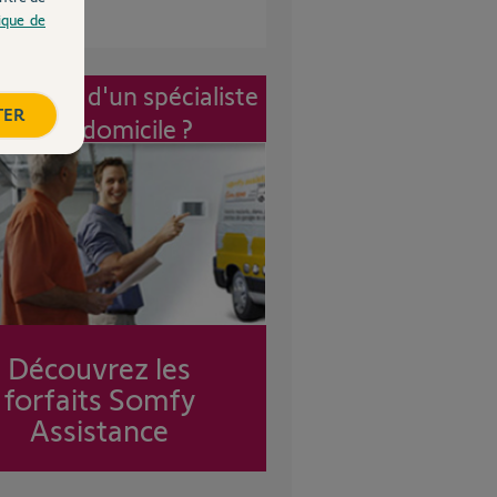
tique de
vention d'un spécialiste
TER
à mon domicile ?
Découvrez les
forfaits Somfy
Assistance