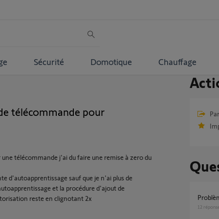
ge
Sécurité
Domotique
Chauffage
Acti
s de télécommande pour
Par
Im
 une télécommande j'ai du faire une remise à zero du
Ques
te d'autoapprentissage sauf que je n'ai plus de
utoapprentissage et la procédure d'ajout de
Problè
risation reste en clignotant 2x
12
répons