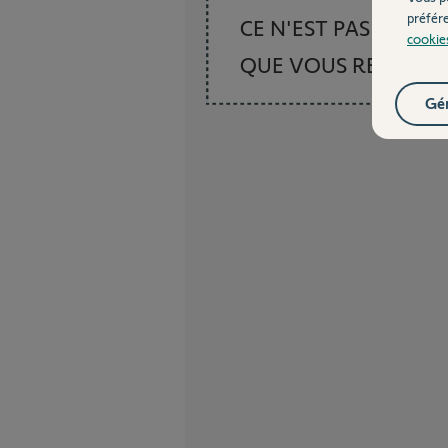
préfér
CE N'EST PAS CE
cookie
QUE VOUS RECHER
Gér