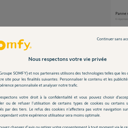
Panne
6
réponse
Partager cette question
Participer au fil de discussion
Continuer sans ac
Motorisation LOCKYVIA Auto-apprentissage
?
1
réponse
Nous respectons votre vie privée
t après lancez l'auto apprentissage.
Problème auto-apprentissage AXOVIA –
Groupe SOMFY) et nos partenaires utilisons des technologies telles que les 
code C
re site pour les finalités suivantes: Personnaliser le contenu et les publicités
4
réponse
érience personnalisée et analyser notre trafic.
espectons votre droit à la confidentialité et vous pouvez choisir d’accep
 2 ans
Mon Altus 40 RTS neuf est bloqué en mode
ler ou de refuser l'utilisation de certains types de cookies ou certains s
progra
és par des tiers. Le refus des cookies n’affectera pas votre navigation sur 
n'est p
cependant votre expérience utilisateur sera moins optimale.
1
réponse
ouvez changer d'avis ou retirer votre consentement à tout moment via le ce