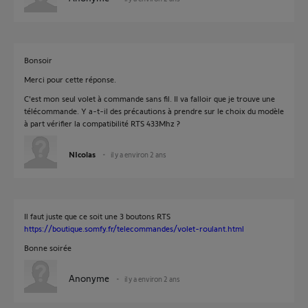
Bonsoir
Merci pour cette réponse.
C'est mon seul volet à commande sans fil. Il va falloir que je trouve une
télécommande. Y a-t-il des précautions à prendre sur le choix du modèle
à part vérifier la compatibilité RTS 433Mhz ?
NIcolas
il y a environ 2 ans
Il faut juste que ce soit une 3 boutons RTS
https://boutique.somfy.fr/telecommandes/volet-roulant.html
Bonne soirée
Anonyme
il y a environ 2 ans