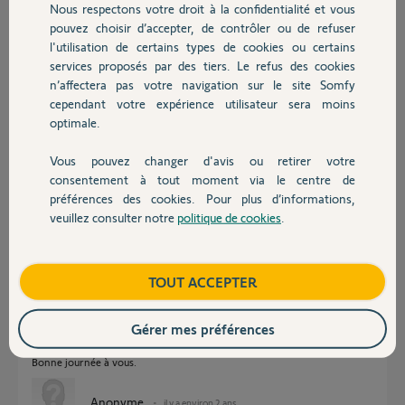
télécommande à 3 boutons.
Nous respectons votre droit à la confidentialité et vous
Chauffage
pouvez choisir d’accepter, de contrôler ou de refuser
Auriez-vous un guide pour m'aider ?
l'utilisation de certains types de cookies ou certains
services proposés par des tiers. Le refus des cookies
Autres produits
Merci,
n’affectera pas votre navigation sur le site Somfy
cependant votre expérience utilisateur sera moins
NIcolas
optimale.
il y a environ 2 ans
Participer au fil de discussion
Vous pouvez changer d'avis ou retirer votre
Devis avec un pro
consentement à tout moment via le centre de
préférences des cookies. Pour plus d’informations,
veuillez consulter notre
politique de cookies
.
Réponses
Contact
Boutique
TOUT ACCEPTER
Pour régler les FdC il faut obligatoirement une TC 3 boutons, vous ne
pourrez pas autrement.
Soit vous en prenez une provisoirement d'un autre VR soit il faudra en
Gérer mes préférences
acheter une.
Bonne journée à vous.
Anonyme
il y a environ 2 ans