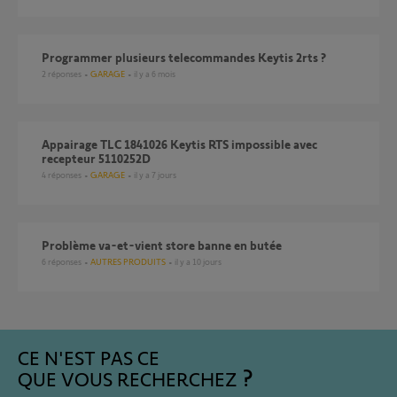
programmer plusieurs telecommandes Keytis 2rts ?
2
réponses
GARAGE
il y a 6 mois
Appairage TLC 1841026 Keytis RTS impossible avec
recepteur 5110252D
4
réponses
GARAGE
il y a 7 jours
Problème va-et-vient store banne en butée
6
réponses
AUTRES PRODUITS
il y a 10 jours
CE N'EST PAS CE
QUE VOUS RECHERCHEZ