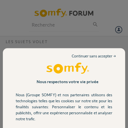
Particuliers
Professionnels
Forum
LES SUJETS VOLET
Volet
Fin de course, télécommande Keytis 2 NS
Continuer sans accepter →
RTS
Portail
Bonjour,
Mon volet roulant n'a plus ses réglages de fin course
Garage
Nous respectons votre vie privée
En position haute, il s'arrête à mi-hauteur
En position basse, il se baisse à fond sans s'arrêter et décide alors de
Nous (Groupe SOMFY) et nos partenaires utilisons des
se relever automatiquement
Sécurité
technologies telles que les cookies sur notre site pour les
finalités suivantes: Personnaliser le contenu et les
Je dispose d'une télécommande Keytis 2 NS RTS. Un seul bouton est
publicités, offrir une expérience personnalisée et analyser
configuré et sert alternativement à passer de position "lever" à
Domotique
notre trafic.
position "baisser".
J'ai trouvé des vidéos de réglage, mais elles ont toutes besoin d'une