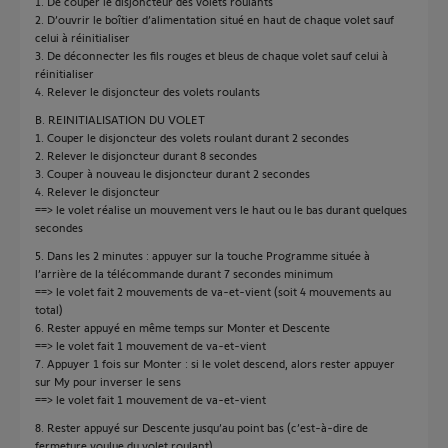
1. De couper le disjoncteur des volets roulants
2. D’ouvrir le boîtier d’alimentation situé en haut de chaque volet sauf
celui à réinitialiser
3. De déconnecter les fils rouges et bleus de chaque volet sauf celui à
réinitialiser
4. Relever le disjoncteur des volets roulants
B. REINITIALISATION DU VOLET
1. Couper le disjoncteur des volets roulant durant 2 secondes
2. Relever le disjoncteur durant 8 secondes
3. Couper à nouveau le disjoncteur durant 2 secondes
4. Relever le disjoncteur
==> le volet réalise un mouvement vers le haut ou le bas durant quelques
secondes
5. Dans les 2 minutes : appuyer sur la touche Programme située à
l’arrière de la télécommande durant 7 secondes minimum
==> le volet fait 2 mouvements de va-et-vient (soit 4 mouvements au
total)
6. Rester appuyé en même temps sur Monter et Descente
==> le volet fait 1 mouvement de va-et-vient
7. Appuyer 1 fois sur Monter : si le volet descend, alors rester appuyer
sur My pour inverser le sens
==> le volet fait 1 mouvement de va-et-vient
8. Rester appuyé sur Descente jusqu’au point bas (c’est-à-dire de
fermeture voulue du volet roulant)