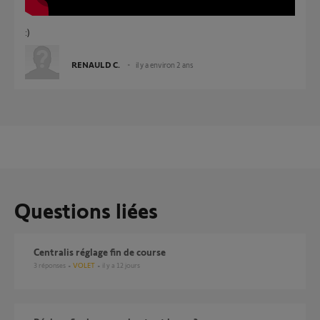
:)
RENAULD C.
il y a environ 2 ans
Questions liées
Centralis réglage fin de course
3
réponses
VOLET
il y a 12 jours