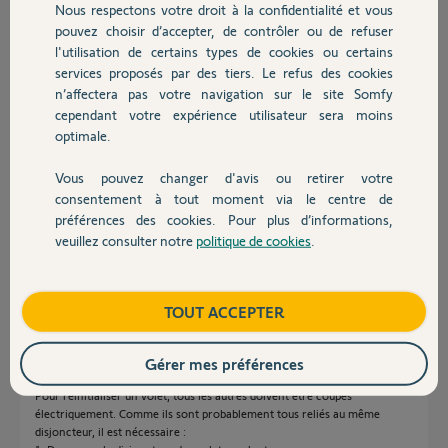
Nous respectons votre droit à la confidentialité et vous
Chauffage
De fait, je n'arrive pas à réaliser le réglage de fin de course.
pouvez choisir d’accepter, de contrôler ou de refuser
l'utilisation de certains types de cookies ou certains
Pourriez-vous m'aider ?
services proposés par des tiers. Le refus des cookies
Autres produits
Merci d'avance !
n’affectera pas votre navigation sur le site Somfy
cependant votre expérience utilisateur sera moins
optimale.
RENAULD C.
il y a environ 2 ans
Vous pouvez changer d'avis ou retirer votre
Devis avec un pro
consentement à tout moment via le centre de
préférences des cookies. Pour plus d’informations,
Réponses
veuillez consulter notre
politique de cookies
.
Contact
Je me réponds à moi-même en espérant aider la communauté.
Boutique
TOUT ACCEPTER
Voici comment j'ai résolu le problème (sachant qu'en plus, le volet se
réouvrait/remontait tout seul lorsqu'il arrivait à la fermeture) :
Gérer mes préférences
A. COUPURE ELECTRIQUE
Pour réinitialiser un volet, tous les autres doivent être coupés
électriquement. Comme ils sont probablement tous reliés au même
disjoncteur, il est nécessaire :