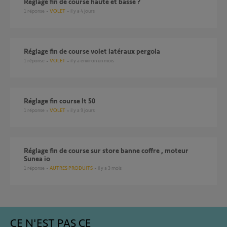
réglage fin de course haute et basse ?
1
réponse
VOLET
il y a 4 jours
Réglage fin de course volet latéraux pergola
1
réponse
VOLET
il y a environ un mois
Réglage fin course lt 50
1
réponse
VOLET
il y a 9 jours
Réglage fin de course sur store banne coffre , moteur
Sunea io
1
réponse
AUTRES PRODUITS
il y a 3 mois
CE N'EST PAS CE