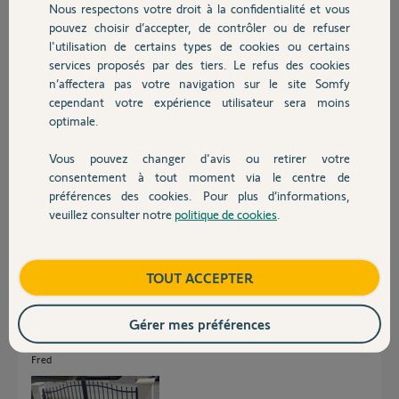
Nous respectons votre droit à la confidentialité et vous
Chauffage
Participer au fil de discussion
pouvez choisir d’accepter, de contrôler ou de refuser
l'utilisation de certains types de cookies ou certains
services proposés par des tiers. Le refus des cookies
Autres produits
n’affectera pas votre navigation sur le site Somfy
Réponses
cependant votre expérience utilisateur sera moins
optimale.
Posez ici une photo du portail dans sa vue d'ensemble.
Vous pouvez changer d'avis ou retirer votre
Devis avec un pro
Bonne journée à vous.
consentement à tout moment via le centre de
préférences des cookies. Pour plus d’informations,
Anonyme
veuillez consulter notre
politique de cookies
.
il y a environ 2 ans
Contact
Boutique
TOUT ACCEPTER
Bonjour,
Voici le portail avec la motorisation a changer.
Gérer mes préférences
Bonne journée
Fred