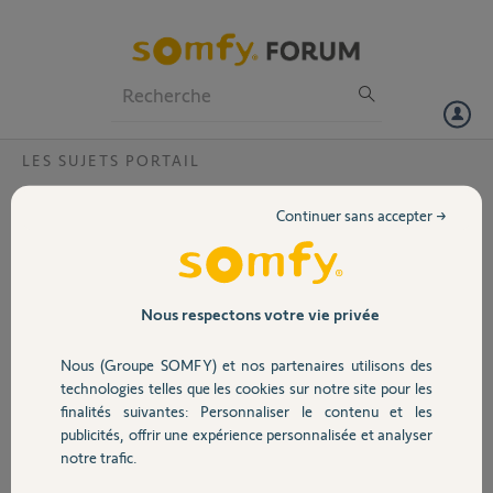
Particuliers
Professionnels
Forum
LES SUJETS PORTAIL
Volet
Compatibilité avec motorisation GDK 3000
Continuer sans accepter →
Bonjour à tous
Portail
Ma motorisation de partail vient de lacher et je souhaite en changer.
Je veux acheter un modèle compatible avec ma motorisation de
garage GDK 3000 afin d'avoir une seule télécommande pour les deux
Garage
Nous respectons votre vie privée
motorisation.
Pouvez-vous me guider dans mon choix
Nous (Groupe SOMFY) et nos partenaires utilisons des
Sécurité
technologies telles que les cookies sur notre site pour les
Merci et bonne soirée
finalités suivantes: Personnaliser le contenu et les
Fred
publicités, offrir une expérience personnalisée et analyser
Domotique
notre trafic.
Fred M.
il y a environ 2 ans