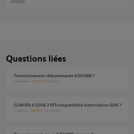
Questions liées
Fonctionnement télécommande GDK3000 ?
11
réponses
GARAGE
il y a 7 jours
CLAVIER A CODE 2 RTS compatibilité motorisation GDK ?
7
réponses
GARAGE
il y a 8 mois