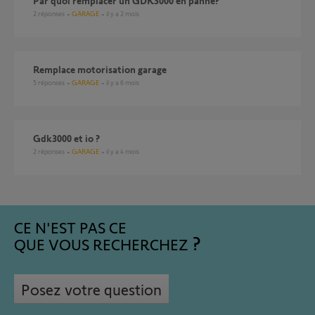
Par quoi remplacer un GDK3000 en panne?
2
réponses
GARAGE
il y a 2 mois
Remplace motorisation garage
5
réponses
GARAGE
il y a 6 mois
gdk3000 et io ?
2
réponses
GARAGE
il y a 4 mois
CE N'EST PAS CE
QUE VOUS RECHERCHEZ
Posez votre question