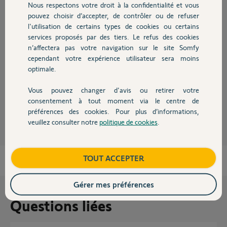
Nous respectons votre droit à la confidentialité et vous
Chauffage
pouvez choisir d’accepter, de contrôler ou de refuser
Réponses
l'utilisation de certains types de cookies ou certains
services proposés par des tiers. Le refus des cookies
Autres produits
n’affectera pas votre navigation sur le site Somfy
Ce sera en fonction de votre environnement.
cependant votre expérience utilisateur sera moins
Pourquoi cette question ?
optimale.
Bonne journée
Vous pouvez changer d'avis ou retirer votre
Devis avec un pro
consentement à tout moment via le centre de
Anonyme
il y a environ 2 ans
préférences des cookies. Pour plus d’informations,
veuillez consulter notre
politique de cookies
.
Contact
Boutique
TOUT ACCEPTER
Gérer mes préférences
Questions liées