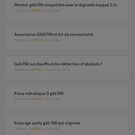
Moteur gdk700 compatible avec le digicode keypad 2 io
1
réponse
GARAGE
il y a 23 jours
Association GDK700 et kit de connectivité
8
réponses
GARAGE
il y a 4 mois
gdk700 surchauffe et/ou détection d'obstacle ?
4
réponses
GARAGE
il y a environ 2 mois
Piece métallique D gdk700
2
réponses
GARAGE
il y a 2 mois
eclairage sonfy gdk 700 qui clignote
1
réponse
GARAGE
il y a 6 jours