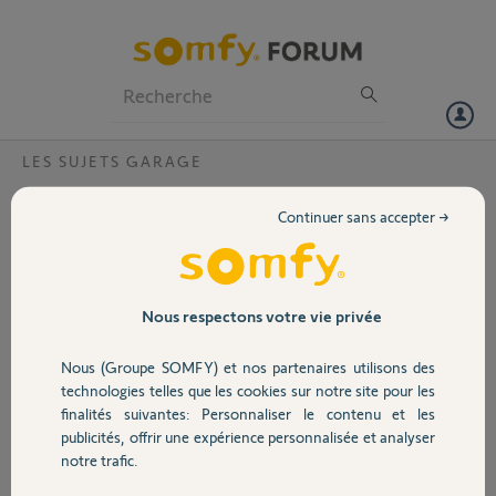
Particuliers
Professionnels
Forum
LES SUJETS GARAGE
Volet
telecommande pour porte de garage
Continuer sans accepter →
gdk700?
Portail
Bonjour,
quelle est la distance minimale et maximale pour ouvrir la porte de
Garage
garage
Nous respectons votre vie privée
Merci,
Nous (Groupe SOMFY) et nos partenaires utilisons des
Sécurité
technologies telles que les cookies sur notre site pour les
Robert S.
finalités suivantes: Personnaliser le contenu et les
il y a environ 2 ans
publicités, offrir une expérience personnalisée et analyser
Domotique
Participer au fil de discussion
notre trafic.