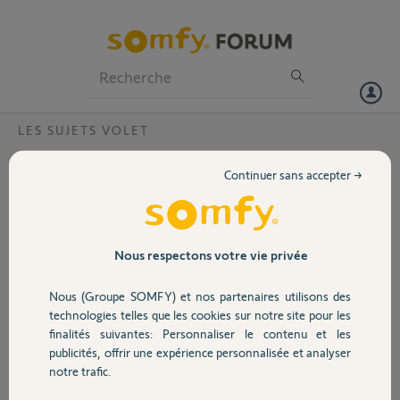
Particuliers
Professionnels
Forum
LES SUJETS VOLET
Volet
Tahoma V1 Programmation Volets
Continuer sans accepter →
inopérente
Portail
Bonjour, Je peux commander les volets de ma TAHOMA V1 mais la
programmation automatique est inopérante.
Garage
Pin 0203-4841-2559.
Nous respectons votre vie privée
Merci de m'aider
Nous (Groupe SOMFY) et nos partenaires utilisons des
Merci,
Sécurité
technologies telles que les cookies sur notre site pour les
finalités suivantes: Personnaliser le contenu et les
Gilbert
publicités, offrir une expérience personnalisée et analyser
Domotique
il y a environ 2 ans
notre trafic.
Participer au fil de discussion