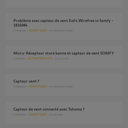
Problème avec capteur de vent Eolis Wirefree io Somfy -
1816084
3
réponses
DOMOTIQUE
il y a environ 2 mois
Micro-Récepteur store banne et capteur de vent SOMFY
1
réponse
AUTRES PRODUITS
il y a 5 mois
Capteur vent ?
3
réponses
DOMOTIQUE
il y a environ 2 mois
Capteur de vent connecté avec Tahoma ?
4
réponses
DOMOTIQUE
il y a 6 mois