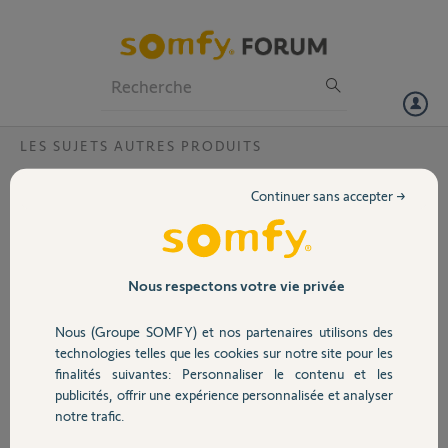
Particuliers
Professionnels
Forum
LES SUJETS AUTRES PRODUITS
Volet
capteur de vent?
Continuer sans accepter →
Bonjour,
Portail
Mon capteur de vent ne fonctionne pas sur un de mes 3 stores, quel
réparateur près de 03800 Gannat?
Garage
Nous respectons votre vie privée
Merci,
Nous (Groupe SOMFY) et nos partenaires utilisons des
Sécurité
Monique F.
technologies telles que les cookies sur notre site pour les
il y a environ 2 ans
finalités suivantes: Personnaliser le contenu et les
Participer au fil de discussion
publicités, offrir une expérience personnalisée et analyser
Domotique
notre trafic.