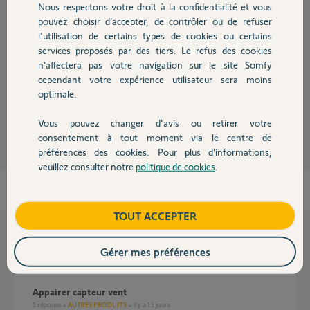
Nous respectons votre droit à la confidentialité et vous
Chauffage
Réponses
pouvez choisir d’accepter, de contrôler ou de refuser
l'utilisation de certains types de cookies ou certains
services proposés par des tiers. Le refus des cookies
Autres produits
Voici
https://goo.gl/t8zRCO
n’affectera pas votre navigation sur le site Somfy
cependant votre expérience utilisateur sera moins
Bonne journée
optimale.
Anonyme
il y a environ 2 ans
Vous pouvez changer d'avis ou retirer votre
Devis avec un pro
consentement à tout moment via le centre de
préférences des cookies. Pour plus d’informations,
veuillez consulter notre
politique de cookies
.
Contact
Boutique
TOUT ACCEPTER
Questions liées
Gérer mes préférences
Appairer capteur vent
1
réponse
AUTRES PRODUITS
il y a 11 jours