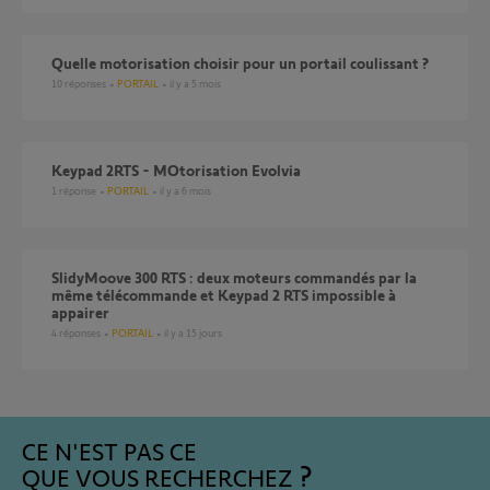
Quelle motorisation choisir pour un portail coulissant ?
10
réponses
PORTAIL
il y a 5 mois
Keypad 2RTS - MOtorisation Evolvia
1
réponse
PORTAIL
il y a 6 mois
SlidyMoove 300 RTS : deux moteurs commandés par la
même télécommande et Keypad 2 RTS impossible à
appairer
4
réponses
PORTAIL
il y a 15 jours
CE N'EST PAS CE
QUE VOUS RECHERCHEZ