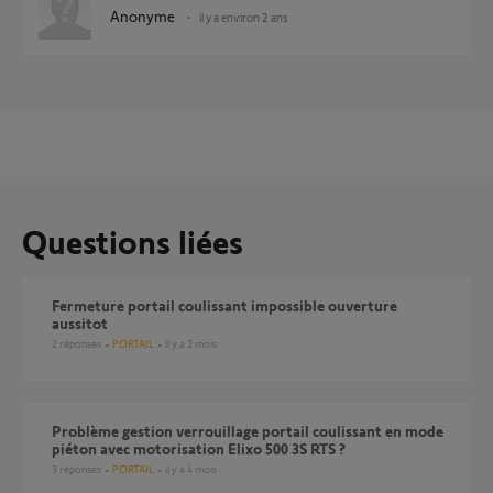
Anonyme
il y a environ 2 ans
Questions liées
Fermeture portail coulissant impossible ouverture
aussitot
2
réponses
PORTAIL
il y a 2 mois
problème gestion verrouillage portail coulissant en mode
piéton avec motorisation Elixo 500 3S RTS ?
3
réponses
PORTAIL
il y a 4 mois