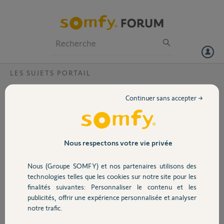
Particuliers
Professionnels
Forum
LES SUJETS PORTAIL
Volet
Motorisation portail 2 vanteaux coulissant
Continuer sans accepter →
Bonjour,
Portail
Je souhaiterai motoriser
mon portail coulissant 2
Garage
Nous respectons votre vie privée
vanteaux.
Si j’achète 2 moteurs
Nous (Groupe SOMFY) et nos partenaires utilisons des
Slidemoove 300
Sécurité
technologies telles que les cookies sur notre site pour les
pourrais-je les
finalités suivantes: Personnaliser le contenu et les
connecter/appareiller
publicités, offrir une expérience personnalisée et analyser
pour n’avoir qu’une
Domotique
notre trafic.
télécommande pour ouvrir les 2 vanteaux? Si non quelle solution
existe-t-il ?