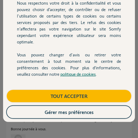
Nous respectons votre droit à la confidentialité et vous
Chauffage
Merci,
pouvez choisir d’accepter, de contrôler ou de refuser
l'utilisation de certains types de cookies ou certains
Juliette P.
services proposés par des tiers. Le refus des cookies
Autres produits
il y a environ 2 ans
n’affectera pas votre navigation sur le site Somfy
Participer au fil de discussion
cependant votre expérience utilisateur sera moins
optimale.
Vous pouvez changer d'avis ou retirer votre
Devis avec un pro
Réponses
consentement à tout moment via le centre de
préférences des cookies. Pour plus d’informations,
veuillez consulter notre
politique de cookies
.
Contact
2 moteurs peuvent être commandés simaltanément via la même TC.
Dans l'idée votre projet pourrait se réaliser, mais, sur un coulissant les
cellules sont obligatoires, au delà de 6m la barre palpeuse est obligatoire.
Boutique
TOUT ACCEPTER
Il vous faudra donc 2 kits moteurs plus 2 kits barres palpeuse radio.
Par contre j'ignore totalement comment se passera l'ouverture piéton et
Gérer mes préférences
surtout l'accostage en fermeture.
A votre place je contacterai un pro de la fermeture agréé Somfy.
Bonne journée à vous.