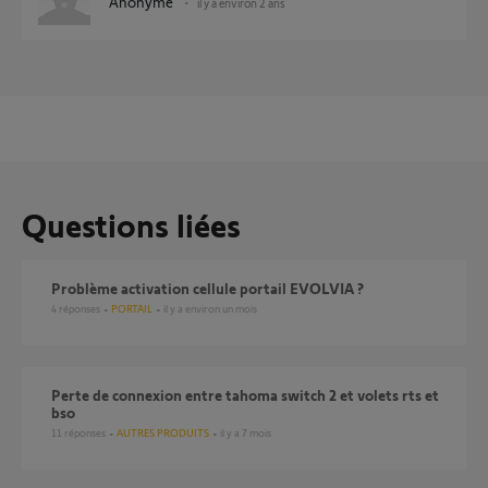
Anonyme
il y a environ 2 ans
Questions liées
Problème activation cellule portail EVOLVIA ?
4
réponses
PORTAIL
il y a environ un mois
Perte de connexion entre tahoma switch 2 et volets rts et
bso
11
réponses
AUTRES PRODUITS
il y a 7 mois