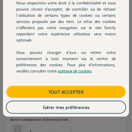
Nous respectons votre droit à la confidentialité et vous
merci
Chauffage
pouvez choisir d’accepter, de contrôler ou de refuser
Merci,
l'utilisation de certains types de cookies ou certains
services proposés par des tiers. Le refus des cookies
Autres produits
n’affectera pas votre navigation sur le site Somfy
g G.
cependant votre expérience utilisateur sera moins
il y a environ 2 ans
optimale.
Vous pouvez changer d'avis ou retirer votre
Réponses
Devis avec un pro
consentement à tout moment via le centre de
préférences des cookies. Pour plus d’informations,
veuillez consulter notre
politique de cookies
.
Contact
Nous ne pourrons pas vous apporter plus de précisions qu'en
contiennent déjà les notices et les fiches article largement documentées
et complètes.
Boutique
TOUT ACCEPTER
Il appartient à chacun de se donner la peine de les consulter
attentivement.
Aucun produit similaire concurrent ne peut se vanter d'être autant
Gérer mes préférences
explicite !
Bonne comparaison et bonne journée.