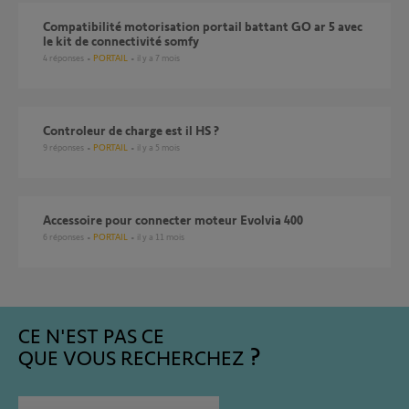
compatibilité motorisation portail battant GO ar 5 avec
le kit de connectivité somfy
4
réponses
PORTAIL
il y a 7 mois
Controleur de charge est il HS ?
9
réponses
PORTAIL
il y a 5 mois
accessoire pour connecter moteur Evolvia 400
6
réponses
PORTAIL
il y a 11 mois
CE N'EST PAS CE
QUE VOUS RECHERCHEZ