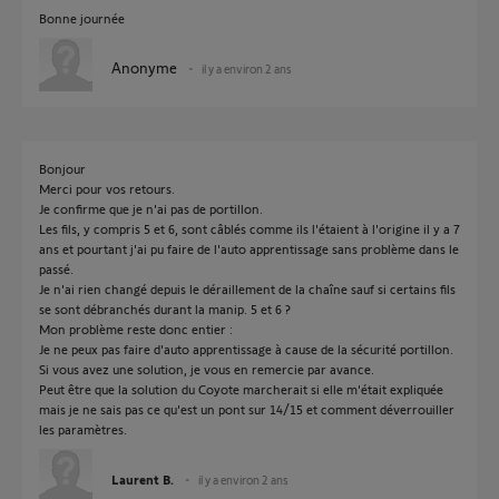
Bonne journée
Anonyme
il y a environ 2 ans
Bonjour
Merci pour vos retours.
Je confirme que je n'ai pas de portillon.
Les fils, y compris 5 et 6, sont câblés comme ils l'étaient à l'origine il y a 7
ans et pourtant j'ai pu faire de l'auto apprentissage sans problème dans le
passé.
Je n'ai rien changé depuis le déraillement de la chaîne sauf si certains fils
se sont débranchés durant la manip. 5 et 6 ?
Mon problème reste donc entier :
Je ne peux pas faire d'auto apprentissage à cause de la sécurité portillon.
Si vous avez une solution, je vous en remercie par avance.
Peut être que la solution du Coyote marcherait si elle m'était expliquée
mais je ne sais pas ce qu'est un pont sur 14/15 et comment déverrouiller
les paramètres.
Laurent B.
il y a environ 2 ans