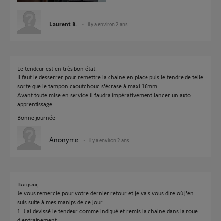
Laurent B.
il y a environ 2 ans
Le tendeur est en très bon état.
Il faut le desserrer pour remettre la chaine en place puis le tendre de telle
sorte que le tampon caoutchouc s'écrase à maxi 16mm.
Avant toute mise en service il faudra impérativement lancer un auto
apprentissage.
Bonne journée
Anonyme
il y a environ 2 ans
Bonjour,
Je vous remercie pour votre dernier retour et je vais vous dire où j'en
suis suite à mes manips de ce jour.
1. J'ai dévissé le tendeur comme indiqué et remis la chaine dans la roue
d'entrainement