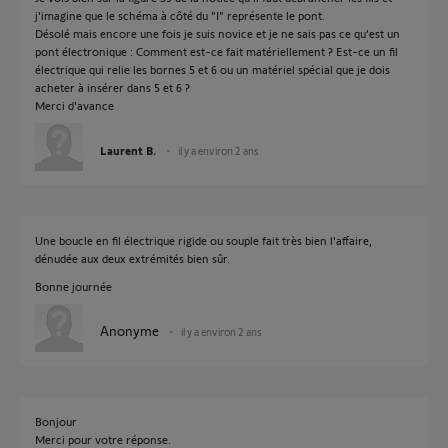
j'imagine que le schéma à côté du "I" représente le pont.
Désolé mais encore une fois je suis novice et je ne sais pas ce qu'est un
pont électronique : Comment est-ce fait matériellement ? Est-ce un fil
électrique qui relie les bornes 5 et 6 ou un matériel spécial que je dois
acheter à insérer dans 5 et 6 ?
Merci d'avance
Laurent B.
il y a environ 2 ans
Une boucle en fil électrique rigide ou souple fait très bien l'affaire,
dénudée aux deux extrémités bien sûr.
Bonne journée
Anonyme
il y a environ 2 ans
Bonjour
Merci pour votre réponse.