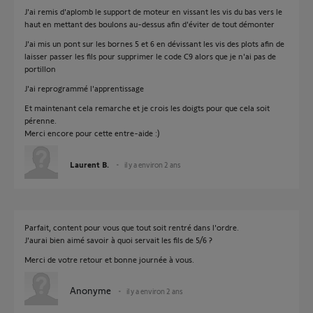
J'ai remis d'aplomb le support de moteur en vissant les vis du bas vers le
haut en mettant des boulons au-dessus afin d'éviter de tout démonter
J'ai mis un pont sur les bornes 5 et 6 en dévissant les vis des plots afin de
laisser passer les fils pour supprimer le code C9 alors que je n'ai pas de
portillon
J'ai reprogrammé l'apprentissage
Et maintenant cela remarche et je crois les doigts pour que cela soit
pérenne.
Merci encore pour cette entre-aide :)
Laurent B.
il y a environ 2 ans
Parfait, content pour vous que tout soit rentré dans l'ordre.
J'aurai bien aimé savoir à quoi servait les fils de 5/6 ?
Merci de votre retour et bonne journée à vous.
Anonyme
il y a environ 2 ans