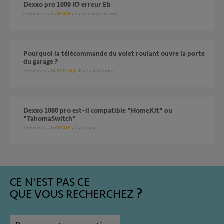
Dexxo pro 1000 IO erreur Eb
0
réponses
GARAGE
il y a environ un mois
pourquoi la télécommande du volet roulant ouvre la porte
du garage ?
3
réponses
DOMOTIQUE
il y a 17 jours
dexxo 1000 pro est-il compatible "HomeKit" ou
"TahomaSwitch"
8
réponses
GARAGE
il y a 6 jours
CE N'EST PAS CE
QUE VOUS RECHERCHEZ