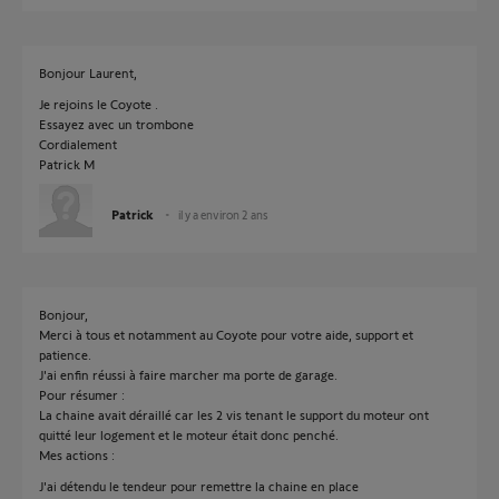
Bonjour Laurent,
Je rejoins le Coyote .
Essayez avec un trombone
Cordialement
Patrick M
Patrick
il y a environ 2 ans
Bonjour,
Merci à tous et notamment au Coyote pour votre aide, support et
patience.
J'ai enfin réussi à faire marcher ma porte de garage.
Pour résumer :
La chaine avait déraillé car les 2 vis tenant le support du moteur ont
quitté leur logement et le moteur était donc penché.
Mes actions :
J'ai détendu le tendeur pour remettre la chaine en place