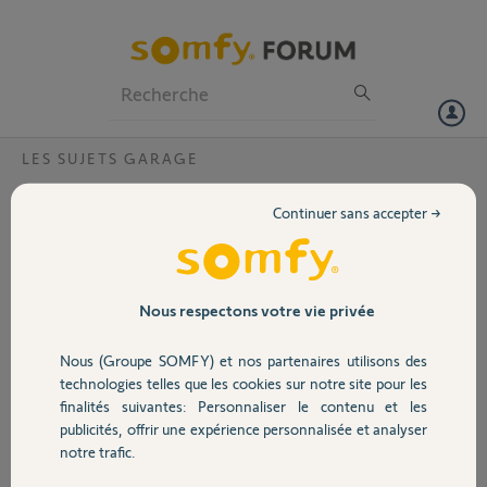
Particuliers
Professionnels
Forum
LES SUJETS GARAGE
Volet
Moteur garage Dexxo Pro IO : La chaîne a
Continuer sans accepter →
déraillé
Portail
Bonjour,
J'ai entendu un clac lors
Garage
de la dernière utilisation
Nous respectons votre vie privée
de mon moteur.
Après recherche, je vois
Nous (Groupe SOMFY) et nos partenaires utilisons des
Sécurité
que la chaîne n'est plus
technologies telles que les cookies sur notre site pour les
entrainée par le pignon moteur.
finalités suivantes: Personnaliser le contenu et les
Je ne vois qu'une partie de ce dernier qui me semble intacte.
publicités, offrir une expérience personnalisée et analyser
Domotique
Savez vous comment remettre la chaîne qui a déraillé sur le pignon
notre trafic.
d'entraînement ?
Si je dois démonter quelque chose pour la remettre en place, pouvez-