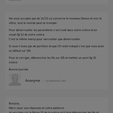
Ne vous occupez pas de 14/15 ca concerne le nouveau Dexxo et non le
vôtre, tout le monde peut se tromper.
Pour déverrouiller les paramètres c'est noté dans votre notice et en
visuel fig 52 de votre notice.
C'est la même manip pour verrouiller que déverrouiller.
Si vous n'avez pas de portillon et que C9 reste indiqué c'est que vous avez
un défaut sur 5/6.
Pour le corriger, débranchez les fils sur 5/6 et mettez un pont fig 35
notice.
Bonne journée
Anonyme
il y a environ 2 ans
Bonjour,
Merci pour vos réponses et votre patience.
Je vois bien sur la figure 35 de la notice qu'il faut débrancher les fils et