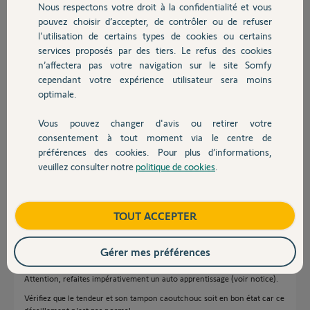
Nous respectons votre droit à la confidentialité et vous
Chauffage
vous svp m'expliquer comment ?
pouvez choisir d’accepter, de contrôler ou de refuser
Merci d'avance.
l'utilisation de certains types de cookies ou certains
Cordialement
services proposés par des tiers. Le refus des cookies
Autres produits
Merci,
n’affectera pas votre navigation sur le site Somfy
cependant votre expérience utilisateur sera moins
optimale.
Laurent B.
il y a environ 2 ans
Vous pouvez changer d'avis ou retirer votre
Participer au fil de discussion
Devis avec un pro
consentement à tout moment via le centre de
préférences des cookies. Pour plus d’informations,
veuillez consulter notre
politique de cookies
.
Contact
Réponses
Boutique
TOUT ACCEPTER
C'est comme une chaine à vélo, il faut détendre d'un coté pour rengager
de l'autre.
Gérer mes préférences
Donc, détendez le tendeur coté porte et engagez la chaine, puis retendez
coté porte.
Attention, refaites impérativement un auto apprentissage (voir notice).
Vérifiez que le tendeur et son tampon caoutchouc soit en bon état car ce