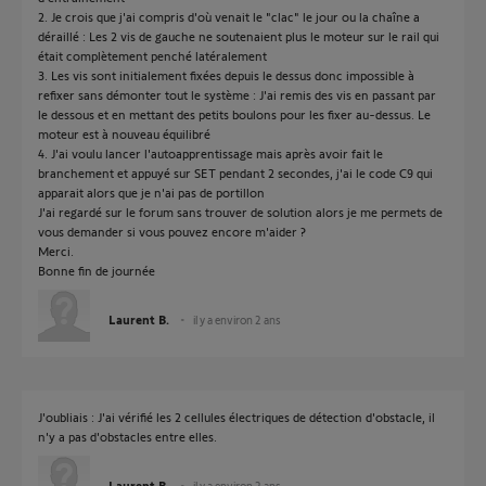
2. Je crois que j'ai compris d'où venait le "clac" le jour ou la chaîne a
déraillé : Les 2 vis de gauche ne soutenaient plus le moteur sur le rail qui
était complètement penché latéralement
3. Les vis sont initialement fixées depuis le dessus donc impossible à
refixer sans démonter tout le système : J'ai remis des vis en passant par
le dessous et en mettant des petits boulons pour les fixer au-dessus. Le
moteur est à nouveau équilibré
4. J'ai voulu lancer l'autoapprentissage mais après avoir fait le
branchement et appuyé sur SET pendant 2 secondes, j'ai le code C9 qui
apparait alors que je n'ai pas de portillon
J'ai regardé sur le forum sans trouver de solution alors je me permets de
vous demander si vous pouvez encore m'aider ?
Merci.
Bonne fin de journée
Laurent B.
il y a environ 2 ans
J'oubliais : J'ai vérifié les 2 cellules électriques de détection d'obstacle, il
n'y a pas d'obstacles entre elles.
Laurent B.
il y a environ 2 ans