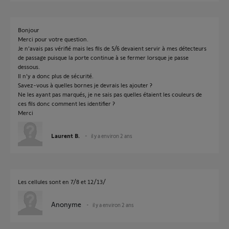
Bonjour
Merci pour votre question.
Je n'avais pas vérifié mais les fils de 5/6 devaient servir à mes détecteurs
de passage puisque la porte continue à se fermer lorsque je passe
dessous.
Il n'y a donc plus de sécurité.
Savez-vous à quelles bornes je devrais les ajouter ?
Ne les ayant pas marqués, je ne sais pas quelles étaient les couleurs de
ces fils donc comment les identifier ?
Merci
Laurent B.
il y a environ 2 ans
Les cellules sont en 7/8 et 12/13/
Anonyme
il y a environ 2 ans