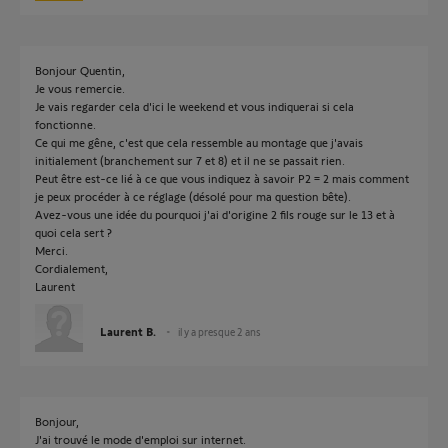
Bonjour Quentin,
Je vous remercie.
Je vais regarder cela d'ici le weekend et vous indiquerai si cela
fonctionne.
Ce qui me gêne, c'est que cela ressemble au montage que j'avais
initialement (branchement sur 7 et 8) et il ne se passait rien.
Peut être est-ce lié à ce que vous indiquez à savoir P2 = 2 mais comment
je peux procéder à ce réglage (désolé pour ma question bête).
Avez-vous une idée du pourquoi j'ai d'origine 2 fils rouge sur le 13 et à
quoi cela sert ?
Merci.
Cordialement,
Laurent
Laurent B.
il y a presque 2 ans
Bonjour,
J'ai trouvé le mode d'emploi sur internet.