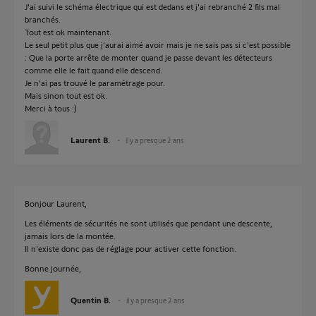
J'ai suivi le schéma électrique qui est dedans et j'ai rebranché 2 fils mal
branchés.
Tout est ok maintenant.
Le seul petit plus que j'aurai aimé avoir mais je ne sais pas si c'est possible
: Que la porte arrête de monter quand je passe devant les détecteurs
comme elle le fait quand elle descend.
Je n'ai pas trouvé le paramétrage pour.
Mais sinon tout est ok.
Merci à tous :)
Laurent B.
il y a presque 2 ans
Bonjour Laurent,
Les éléments de sécurités ne sont utilisés que pendant une descente,
jamais lors de la montée.
Il n'existe donc pas de réglage pour activer cette fonction.
Bonne journée,
Quentin B.
il y a presque 2 ans