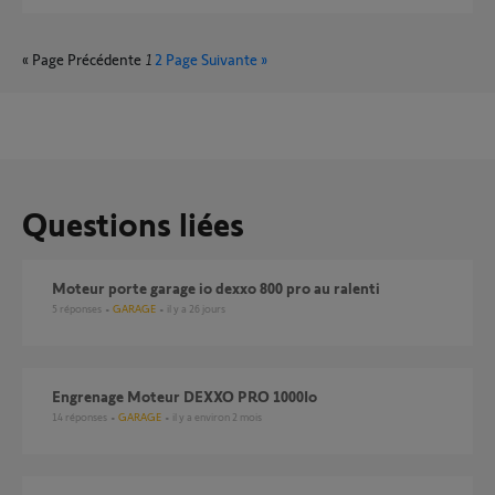
« Page Précédente
1
2
Page Suivante »
Questions liées
Moteur porte garage io dexxo 800 pro au ralenti
5
réponses
GARAGE
il y a 26 jours
Engrenage Moteur DEXXO PRO 1000Io
14
réponses
GARAGE
il y a environ 2 mois