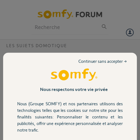
Particuliers
Professionnels
Forum
LES SUJETS DOMOTIQUE
Volet
Migré tahoma V2 vers Switch
Continuer sans accepter →
Bonjour,
Portail
Je viens d'acquérir une Tahoma Switch que j'ai activé avec une
nouvelle adresse mail, j'aimerai pouvoir transférer mon installation
Garage
Nous respectons votre vie privée
actuelle vers cette nouvelle Tahoma.
Nous (Groupe SOMFY) et nos partenaires utilisons des
Le code pin de la Tahoma V2 est 1213-6212-6017 avec le mail
Sécurité
@hotmail.fr
technologies telles que les cookies sur notre site pour les
finalités suivantes: Personnaliser le contenu et les
le code pin de la Tahoma Switch est 2062-1392-0201 avec le mail
publicités, offrir une expérience personnalisée et analyser
Domotique
@gmail.com
notre trafic.
les deux sont sous tension, merci de votre aide