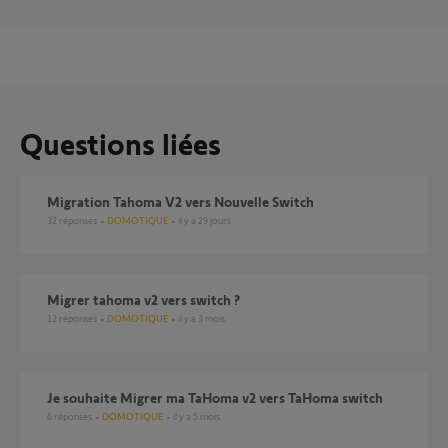
Questions liées
Migration Tahoma V2 vers Nouvelle Switch
32
réponses
DOMOTIQUE
il y a 29 jours
Migrer tahoma v2 vers switch ?
12
réponses
DOMOTIQUE
il y a 3 mois
Je souhaite Migrer ma TaHoma v2 vers TaHoma switch
6
réponses
DOMOTIQUE
il y a 5 mois