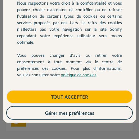
Nous respectons votre droit à la confidentialité et vous
Chauffage
pouvez choisir d’accepter, de contrôler ou de refuser
Cordialement.
l'utilisation de certains types de cookies ou certains
services proposés par des tiers. Le refus des cookies
Autres produits
bruno
n’affectera pas votre navigation sur le site Somfy
il y a presque 2 ans
cependant votre expérience utilisateur sera moins
Participer au fil de discussion
optimale.
Vous pouvez changer d'avis ou retirer votre
Devis avec un pro
consentement à tout moment via le centre de
Réponses
préférences des cookies. Pour plus d’informations,
veuillez consulter notre
politique de cookies
.
Contact
Bonjour Bruno,
Je vous confirme avoir transferer l'intégralité de votre box TV2 vers
votre Tahoma switch.
Boutique
TOUT ACCEPTER
l'adresse de votre tahoma restera l'ancienne (@hotmail.fr)
Bonne journée
Gérer mes préférences
Nicolas F.
il y a presque 2 ans