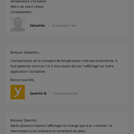
température s’actualise.
Merci de votre retour.
Cordialement.
Sebastien
il y a presque 2 ans
Bonjour Sebastien,
L'actualisation de la consigne de température n'est pas instantanée. Il
faut patienter environ 3 à 5 mins avant de voir l'affichage sur votre
application s'actualiser.
Bonne journée,
Quentin B.
il y a presque 2 ans
Bonjour Quentin,
Après plusieurs heures l’affichage ne change que si je « réveille » le
thermostat ou en enlevant et remettant les piles.