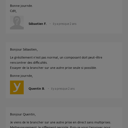
Bonne journée.
Cdlt,
Sébastien F.
il y a presque 2 ans
Bonjour Sébastien,
Le grésillement n'est pas normal, un composant doit peut-être
rencontrer des difficultés.
Essayer de la brancher sur une autre prise seule si possible.
Bonne journée,
Quentin B.
il y a presque 2 ans
Bonjour Quentin,
Je viens de le brancher sur une autre prise en direct sans multiprises.
Malheureusement, le sifflement persiste. Puis-je vous l’envoyer pour