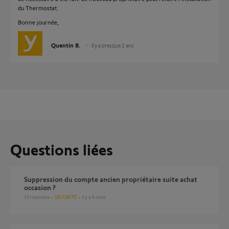
du Thermostat.
Bonne journée,
Quentin B.
il y a presque 2 ans
Questions liées
suppression du compte ancien propriétaire suite achat
occasion ?
19
réponses
SÉCURITÉ
il y a 6 mois