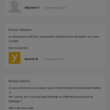
Sébastien F.
il y a presque 2 ans
Bonjour Sébastien,
Le nécessaire a été fait, vous pouvez maintenant le réinstaller sur votre
compte.
Bonne journée,
Quentin B.
il y a presque 2 ans
Bonjour Quentin,
Je vous remercie la connexion avec le thermostat est dorénavant établie
☺️
Par contre, est-il normal que j’entende un sifflement provenant du
Gateway ?
Merci de votre aide.