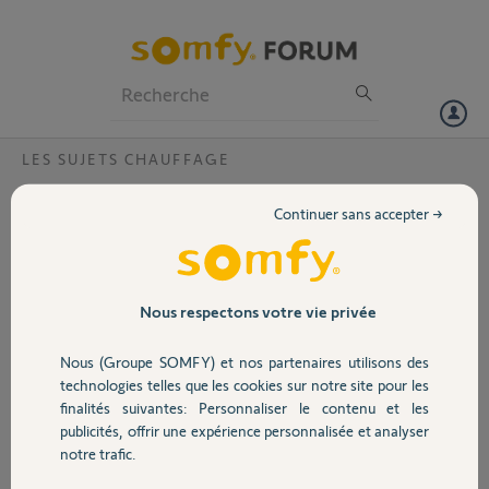
Particuliers
Professionnels
Forum
LES SUJETS CHAUFFAGE
Volet
J’ai acheté d’occasion un programmateur
Continuer sans accepter →
Somfy Connect radio qui doit être dissocié
Portail
du compte de l’ancien propriétaire
Bonjour,
Garage
Nous respectons votre vie privée
Mon thermostat numéro 1733-0486-0789 est toujours associé au
compte de l’ancien propriétaire, pouvez-vous le dissocier pour que je
Nous (Groupe SOMFY) et nos partenaires utilisons des
Sécurité
puisse utiliser l’application. Merci.
technologies telles que les cookies sur notre site pour les
finalités suivantes: Personnaliser le contenu et les
Merci,
publicités, offrir une expérience personnalisée et analyser
Domotique
notre trafic.
Sebastien
il y a environ 2 ans