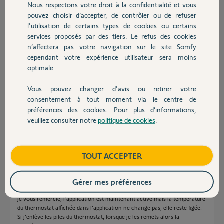
Nous respectons votre droit à la confidentialité et vous
Chauffage
Participer au fil de discussion
pouvez choisir d’accepter, de contrôler ou de refuser
l'utilisation de certains types de cookies ou certains
services proposés par des tiers. Le refus des cookies
Autres produits
n’affectera pas votre navigation sur le site Somfy
Réponses
cependant votre expérience utilisateur sera moins
optimale.
Bonjour Sebastien,
Vous pouvez changer d'avis ou retirer votre
Devis avec un pro
consentement à tout moment via le centre de
Le nécessaire a été fait, vous devriez pouvoir vous connecter sur votre
compte afin de piloter votre produit.
préférences des cookies. Pour plus d’informations,
veuillez consulter notre
politique de cookies
.
Bonne journée,
Contact
Quentin B.
il y a presque 2 ans
Boutique
TOUT ACCEPTER
Gérer mes préférences
Bonjour,
je vous remercie, l’application est maintenant active mais la température
du thermostat affichée dans l’application ne change pas, elle reste figée.
Si j’enlève les piles du thermostat, lorsque je les remets alors la