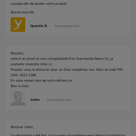
compte afin de piloter votre produit.
Bonne journée.
Quentin B.
il y a presque 2 ans
Bonjour,
suite à un achat et non compatibilité d'un thermostat filaire V2, je
souhaite revendre celui-ci.
Pouvez-vous le dissocier pour un futur acquéreur svp. Voici le code PIN :
2344-1613-2286.
En vous remerciant de votre démarche.
Bien à vous.
Julien
il y a presque 2 ans
Bonjour Julien,
Le nécessaire a été fait. Le nouveau propriétaire peut refaire l'installation