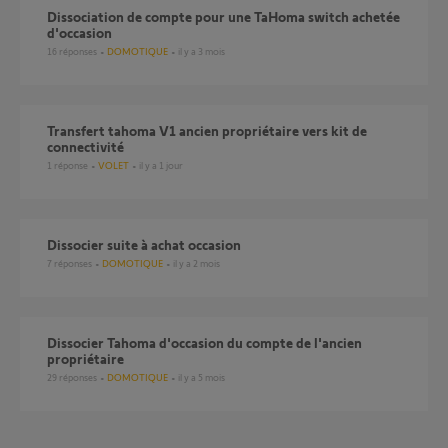
Dissociation de compte pour une TaHoma switch achetée
d'occasion
16
réponses
DOMOTIQUE
il y a 3 mois
Transfert tahoma V1 ancien propriétaire vers kit de
connectivité
1
réponse
VOLET
il y a 1 jour
dissocier suite à achat occasion
7
réponses
DOMOTIQUE
il y a 2 mois
Dissocier Tahoma d'occasion du compte de l'ancien
propriétaire
29
réponses
DOMOTIQUE
il y a 5 mois