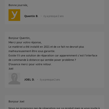
Bonne journée,
Quentin B.
il y a presque 2 ans
Bonjour Quentin,
Merci pour votre réponse,
Le matériel a été installé en 2021 et de ce fait ne devrait plus
malheureusement être sous garantie.
Existe t'il une solution de réparation car apparemment c'est l'interface
de commande à distance qui semble poser problème ?
D'avance merci pour votre retour.
Joël
JOEL D.
il y a presque 2 ans
Bonjour Joel
Nous ne proposons pas de réparation sur ce produit mais je vous invite à