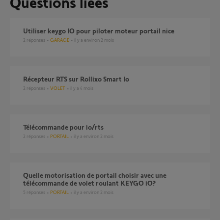
Questions liées
Utiliser keygo IO pour piloter moteur portail nice
2
réponses
GARAGE
il y a environ 2 mois
Récepteur RTS sur Rollixo Smart Io
2
réponses
VOLET
il y a 4 mois
télécommande pour io/rts
2
réponses
PORTAIL
il y a environ 2 mois
Quelle motorisation de portail choisir avec une
télécommande de volet roulant KEYGO iO?
5
réponses
PORTAIL
il y a environ 2 mois