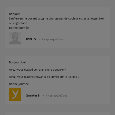
Bonjour,
Sauf erreur le voyant prog ne change pas de couleur et reste rouge, fixe
ou clignotant.
Bonne journée
JOEL D.
il y a presque 2 ans
Bonjour Joel,
Avez-vous essayé de refaire une coupure ?
Avez-vous d'autres voyants d'allumés sur le Rollixo ?
Bonne journée,
Quentin B.
il y a presque 2 ans