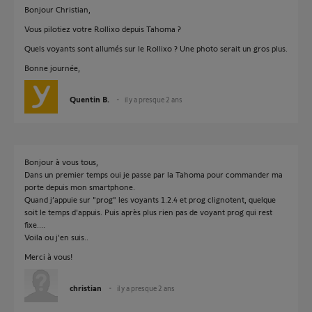
Bonjour Christian,
Vous pilotiez votre Rollixo depuis Tahoma ?
Quels voyants sont allumés sur le Rollixo ? Une photo serait un gros plus.
Bonne journée,
Quentin B.
il y a presque 2 ans
Bonjour à vous tous,
Dans un premier temps oui je passe par la Tahoma pour commander ma
porte depuis mon smartphone.
Quand j’appuie sur "prog" les voyants 1.2.4 et prog clignotent, quelque
soit le temps d'appuis. Puis après plus rien pas de voyant prog qui rest
fixe....
Voila ou j'en suis..
Merci à vous!
christian
il y a presque 2 ans