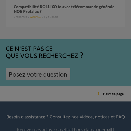
compatibilité ROLLIXO io avec télécommande générale
NOE Profalux ?
2
réponses
GARAGE
il y a 3 mois
CE N'EST PAS CE
QUE VOUS RECHERCHEZ
Posez votre question
Haut de page
Besoin d’assistance ?
Consultez nos vidéos, notices et FAQ
Recevez nos actus, conseils et bons plans par email !