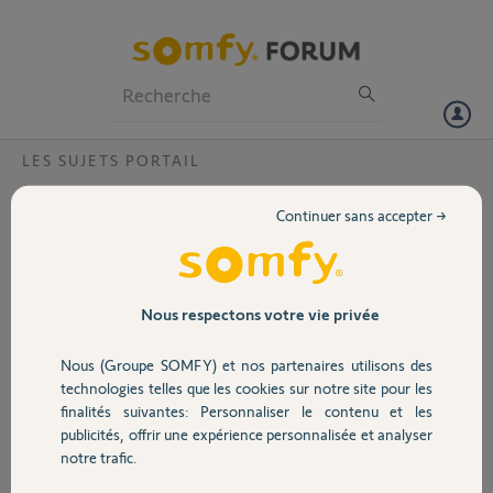
Particuliers
Professionnels
Forum
LES SUJETS PORTAIL
Volet
Toutes mes télécommandes Keygo io
Continuer sans accepter →
n'actionnent plus le portail Rollixo io ?
Portail
Bonjour,
depuis ce matin les télécommandes actionnant habituellement ce
Garage
portail Rollixo io n'ont plus d'effet.
Nous respectons votre vie privée
J'ai essayé de les reprogrammer mais le bouton prog ne semble plus
recevoir l'info de la télécommande keygo io.
Nous (Groupe SOMFY) et nos partenaires utilisons des
Sécurité
J'ai débranché l'installation sans résultats.
technologies telles que les cookies sur notre site pour les
Le portail fonctionne parfaitement avec ses propres boutons.
finalités suivantes: Personnaliser le contenu et les
Est ce quelqu'un aurait une procédure de dépannage?
publicités, offrir une expérience personnalisée et analyser
Domotique
Merci d'avance pour votre aide,.
notre trafic.
Joël