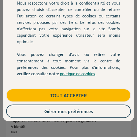
Nous respectons votre droit à la confidentialité et vous
Chauffage
JOEL D.
pouvez choisir d’accepter, de contrôler ou de refuser
il y a presque 2 ans
l'utilisation de certains types de cookies ou certains
Participer au fil de discussion
services proposés par des tiers. Le refus des cookies
Autres produits
n’affectera pas votre navigation sur le site Somfy
cependant votre expérience utilisateur sera moins
optimale.
Réponses
Vous pouvez changer d'avis ou retirer votre
Devis avec un pro
consentement à tout moment via le centre de
Bonjour,
préférences des cookies. Pour plus d’informations,
veuillez consulter notre
politique de cookies
.
Quel est l'âge du Rollixo IO ?
Contact
Richy C.
il y a presque 2 ans
Boutique
TOUT ACCEPTER
Gérer mes préférences
Bonjour, Richy,
L'appareil date de 2020 est bien sûr plus sous garantie !
A bientôt.
Joël