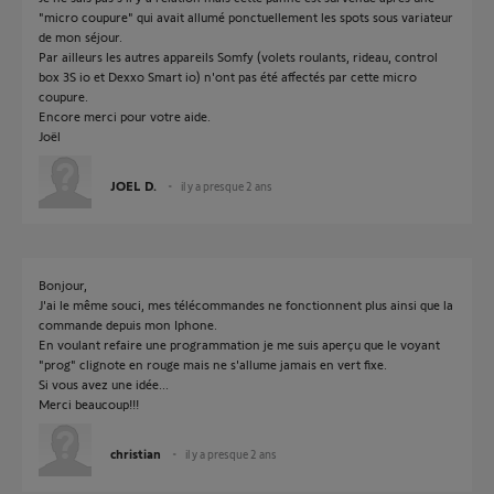
"micro coupure" qui avait allumé ponctuellement les spots sous variateur
de mon séjour.
Par ailleurs les autres appareils Somfy (volets roulants, rideau, control
box 3S io et Dexxo Smart io) n'ont pas été affectés par cette micro
coupure.
Encore merci pour votre aide.
Joël
JOEL D.
il y a presque 2 ans
Bonjour,
J'ai le même souci, mes télécommandes ne fonctionnent plus ainsi que la
commande depuis mon Iphone.
En voulant refaire une programmation je me suis aperçu que le voyant
"prog" clignote en rouge mais ne s'allume jamais en vert fixe.
Si vous avez une idée...
Merci beaucoup!!!
christian
il y a presque 2 ans