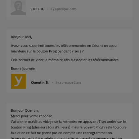
JOEL D.
il y a presque 2 ans
Bonjour Joel,
Avez-vous supprimé toutes les télécommandes en faisant un appui
maintenu sur le bouton Prog pendant 7 secs ?
Cela permet de vider la mémoire afin d'associer les télécommandes.
Bonne journée,
Quentin B.
il y a presque 2 ans
Bonjour Quentin,
Merci pour votre réponse.
J'ai bien procédé au vidage de la mémoire en appuyant 7 secondes sur le
bouton Prog (plusieurs fois d'ailleurs) mais le voyant Prog reste toujours
fixe et de ce fait ne prend pas en compte une reprogrammation.
Je ne sais pas s'il y a relation mais cette panne est survenue après une