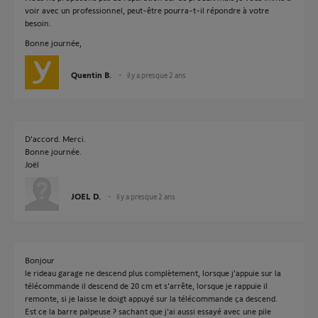
voir avec un professionnel, peut-être pourra-t-il répondre à votre
besoin.
Bonne journée,
Quentin B.
il y a presque 2 ans
D'accord. Merci.
Bonne journée.
Joël
JOEL D.
il y a presque 2 ans
Bonjour
le rideau garage ne descend plus complètement, lorsque j'appuie sur la
télécommande il descend de 20 cm et s'arrête, lorsque je rappuie il
remonte, si je laisse le doigt appuyé sur la télécommande ça descend.
Est ce la barre palpeuse ? sachant que j'ai aussi essayé avec une pile