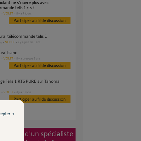
mande telis 1 rts ?
VOLET
il y a 7 jours
s
Participer au fil de discussion
ural télécommande telis 1
VOLET
il y a plus de 3 ans
es
ural blanc
VOLET
il y a presque 2 ans
s
Participer au fil de discussion
VOLET
il y a 3 mois
s
Participer au fil de discussion
cepter →
vention d'un spécialiste