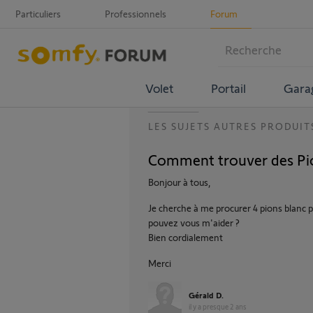
Particuliers
Professionnels
Forum
Volet
Portail
Gara
LES SUJETS AUTRES PRODUIT
Comment trouver des Pio
Bonjour à tous,
Je cherche à me procurer 4 pions blan
pouvez vous m'aider ?
Bien cordialement
Merci
Gérald D.
il y a presque 2 ans