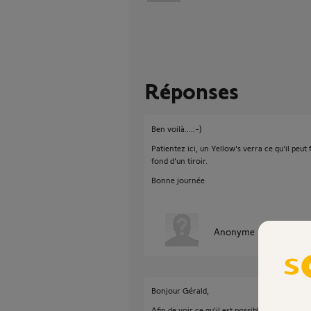
Réponses
Ben voilà....:-)
Patientez ici, un Yellow's verra ce qu'il peut
fond d'un tiroir.
Bonne journée
Anonyme
il y a presque
Bonjour Gérald,
Afin de voir ce qu'il est possible de faire je 