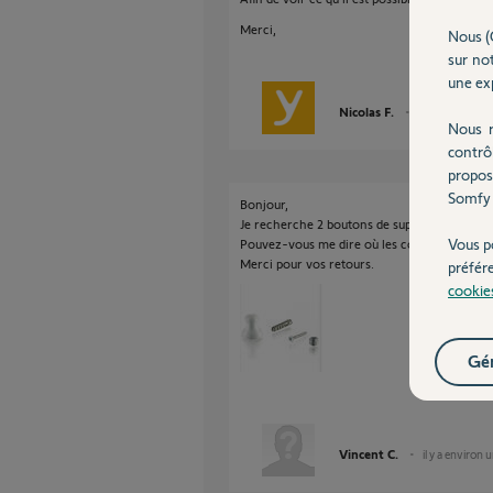
Merci,
Nous (
sur not
une exp
Nicolas F.
il y a presque 2
Nous r
contrô
propos
Somfy 
Bonjour,
Je recherche 2 boutons de support mural po
Vous p
Pouvez-vous me dire où les commander.
Merci pour vos retours.
préfér
cookie
Gér
Vincent C.
il y a environ 