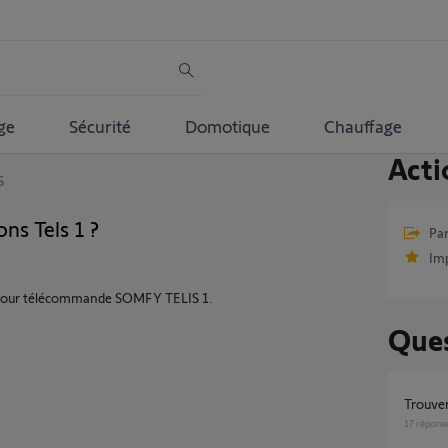
ge
Sécurité
Domotique
Chauffage
Acti
S
ns Tels 1 ?
Par
Im
c pour télécommande SOMFY TELIS 1.
Ques
Trouve
17
répons