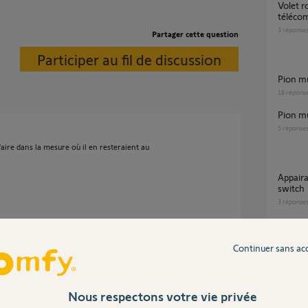
Volet roulant ne s'ouvre plus avec
télécom
3
réponse
Partager cette question
Participer au fil de discussion
Pion m
18
répons
Pion m
5
réponse
 faire dans la mesure où il en resteraient au
Appairage Telis 1 RTS PURE sur Tahoma
switch
3
réponse
 2 ans
Continuer sans ac
Inter
Nous respectons votre vie privée
vous contacte par mail.