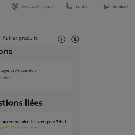
Devis avec un pro
Contact
Boutique
Autres produits
ons
tager cette question
primer
tions liées
r ou commander des pions pour Telis 1
VOLET
il y a plus d'un an
es