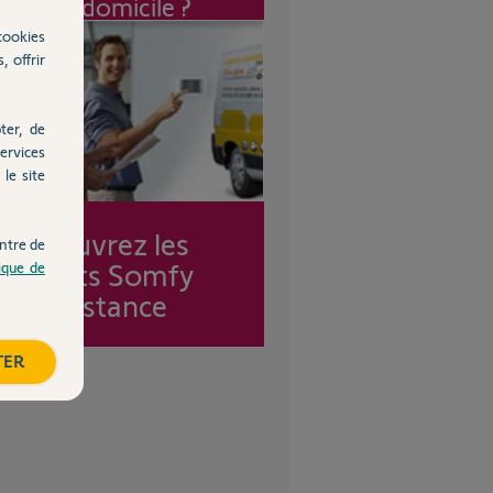
à mon domicile ?
cookies
, offrir
ter, de
ervices
le site
Découvrez les
ntre de
forfaits Somfy
tique de
Assistance
TER