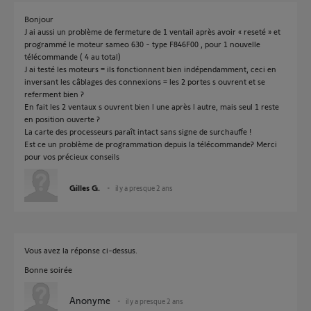
Bonjour
J ai aussi un problème de fermeture de 1 ventail après avoir « reseté » et
programmé le moteur sameo 630 - type F846F00 , pour 1 nouvelle
télécommande ( 4 au total)
J ai testé les moteurs = ils fonctionnent bien indépendamment, ceci en
inversant les câblages des connexions = les 2 portes s ouvrent et se
referment bien ?
En fait les 2 ventaux s ouvrent bien l une après l autre, mais seul 1 reste
en position ouverte ?
La carte des processeurs paraît intact sans signe de surchauffe !
Est ce un problème de programmation depuis la télécommande? Merci
pour vos précieux conseils
Gilles G.
il y a presque 2 ans
Vous avez la réponse ci-dessus.
Bonne soirée
Anonyme
il y a presque 2 ans