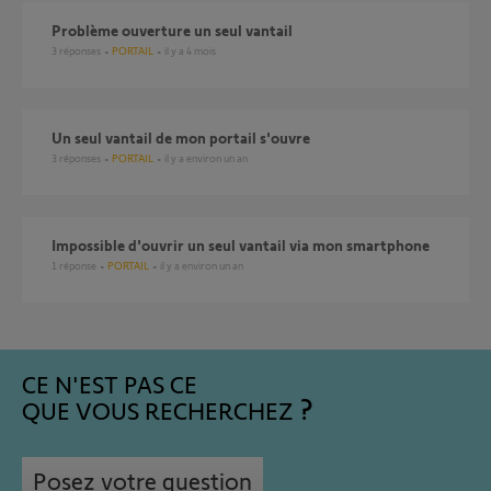
Problème ouverture un seul vantail
3
réponses
PORTAIL
il y a 4 mois
Un seul vantail de mon portail s'ouvre
3
réponses
PORTAIL
il y a environ un an
Impossible d'ouvrir un seul vantail via mon smartphone
1
réponse
PORTAIL
il y a environ un an
CE N'EST PAS CE
QUE VOUS RECHERCHEZ
Posez votre question