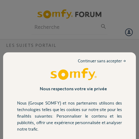
Particuliers
Professionnels
Forum
LES SUJETS PORTAIL
Volet
Fermeture d'un seul vantail?
Continuer sans accepter →
Bonjour, Somfy
Portail
ce matin en fermant mon portail un seul vantail s'est fermé au lieu
des deux comme d'habitude.Je l'ai débrayé pour fermer le second .
Après avoir consulté votre site j'ai fait une mise à zéro du programme
Garage
Nous respectons votre vie privée
puis re paramétrer ma télécommande.
J'ai eu un bon fonctionnement et la seconde fois il a disfonctionné.
Nous (Groupe SOMFY) et nos partenaires utilisons des
Je vous demande comment m'en sortirSVP?
Sécurité
technologies telles que les cookies sur notre site pour les
Cordialement
finalités suivantes: Personnaliser le contenu et les
publicités, offrir une expérience personnalisée et analyser
Mon produit un Passeo 630 Axovia
Domotique
notre trafic.
Merci,