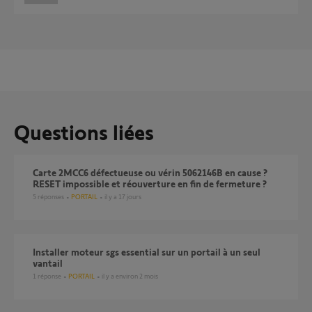
Questions liées
Carte 2MCC6 défectueuse ou vérin 5062146B en cause ?
RESET impossible et réouverture en fin de fermeture ?
5
réponses
PORTAIL
il y a 17 jours
installer moteur sgs essential sur un portail à un seul
vantail
1
réponse
PORTAIL
il y a environ 2 mois