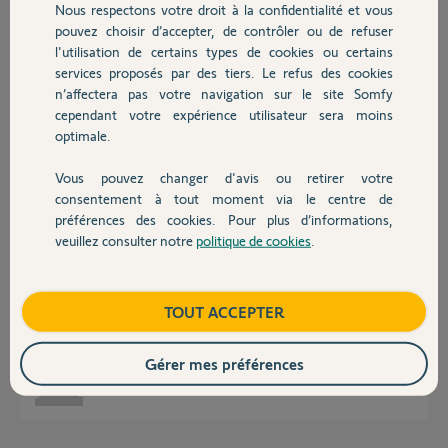
Nous respectons votre droit à la confidentialité et vous
Chauffage
pouvez choisir d’accepter, de contrôler ou de refuser
Pierre T.
l'utilisation de certains types de cookies ou certains
il y a presque 2 ans
services proposés par des tiers. Le refus des cookies
Autres produits
Participer au fil de discussion
n’affectera pas votre navigation sur le site Somfy
cependant votre expérience utilisateur sera moins
optimale.
Réponses
Vous pouvez changer d'avis ou retirer votre
Devis avec un pro
consentement à tout moment via le centre de
préférences des cookies. Pour plus d’informations,
Boitier en défaut.
veuillez consulter notre
politique de cookies
.
A faire économiquement réparer ou à changer.
Contact
Envoyez un mail ici pour une réparation
https://forum.somfy.fr/users/6899912
Ici pour un neuf
https://boutique.somfy.fr/kit-remplacement-
Boutique
TOUT ACCEPTER
electronique-p...
Bonne journée
Gérer mes préférences
Anonyme
il y a presque 2 ans