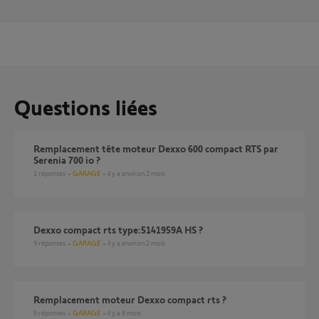
Questions liées
Remplacement tête moteur Dexxo 600 compact RTS par
Serenia 700 io ?
2
réponses
GARAGE
il y a environ 2 mois
Dexxo compact rts type:5141959A HS ?
9
réponses
GARAGE
il y a environ 2 mois
Remplacement moteur Dexxo compact rts ?
6
réponses
GARAGE
il y a 8 mois