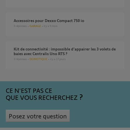
Accessoires pour Dexxo Compact 750 io
9
réponses
GARAGE
il y a 9 mois
Kit de connectivité : impossible d’appairer les 3 volets de
baies avec Centralis Uno RTS ?
3
réponses
DOMOTIQUE
il y a 17 jours
CE N'EST PAS CE
QUE VOUS RECHERCHEZ
Posez votre question