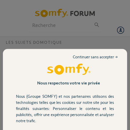
Particuliers
Professionnels
Forum
LES SUJETS DOMOTIQUE
Volet
Compatibilité Dexxo Compact RTS avec Kit
Continuer sans accepter →
de Connectivité
Portail
Bonjour,
Je dispose de deux motorisations Dexxo Compact RTS. Sont-elles
Garage
Nous respectons votre vie privée
compatibles avec le kit de connectivité - Interface de contrôle à
distance référencé 1870755 ?
Nous (Groupe SOMFY) et nos partenaires utilisons des
Merci pour votre aide.
Sécurité
technologies telles que les cookies sur notre site pour les
Christophe.
finalités suivantes: Personnaliser le contenu et les
publicités, offrir une expérience personnalisée et analyser
Merci,
Domotique
notre trafic.
Christophe M.