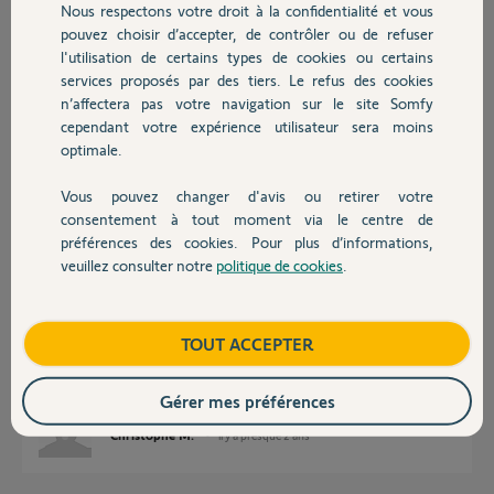
Nous respectons votre droit à la confidentialité et vous
Chauffage
il y a presque 2 ans
pouvez choisir d’accepter, de contrôler ou de refuser
Participer au fil de discussion
l'utilisation de certains types de cookies ou certains
services proposés par des tiers. Le refus des cookies
Autres produits
n’affectera pas votre navigation sur le site Somfy
cependant votre expérience utilisateur sera moins
Réponses
optimale.
Vous pouvez changer d'avis ou retirer votre
Oui compatibles.
Devis avec un pro
consentement à tout moment via le centre de
Bonne soirée
préférences des cookies. Pour plus d’informations,
veuillez consulter notre
politique de cookies
.
Contact
Anonyme
il y a presque 2 ans
Boutique
TOUT ACCEPTER
Merci Le Coyote.
Gérer mes préférences
Christophe M.
il y a presque 2 ans