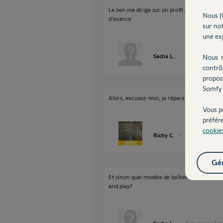
Le lien me dirige sur un profil je souhaite u
Nous (
d'avance
sur not
une exp
Sacha L.
Nous r
il y a environ 2 m
contrô
propos
Somfy 
Alors, excusez-moi, je répare les cartes, ma
Vous p
préfér
cookie
Richy C.
il y a environ 2 m
Gér
Et sinon quel modèle de boîtier complet qui 
and play?