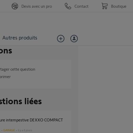
Devis avec un pro
Contact
Boutique
Autres produits
ons
tager cette question
primer
tions liées
GARAGE
il y a 6 jours
s