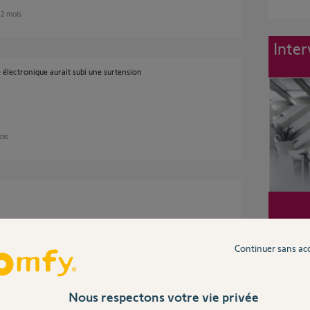
n 2 mois
Inter
e électronique aurait subi une surtension
ois
Continuer sans ac
ois
Nous respectons votre vie privée