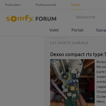
Particuliers
Professionnels
Forum
Volet
Portail
Gara
LES SUJETS GARAGE
Dexxo compact rts type:
Bonjou
Ma car
(carte
vraisem
entrée
j'appui
Où pui
Ou bie
Merci,