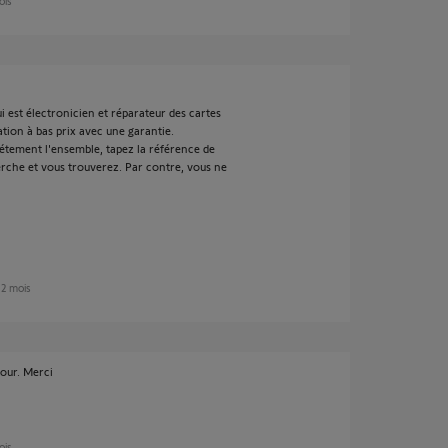
ois
ui est électronicien et réparateur des cartes
ation à bas prix avec une garantie.
étement l'ensemble, tapez la référence de
rche et vous trouverez. Par contre, vous ne
n 2 mois
tour. Merci
ois