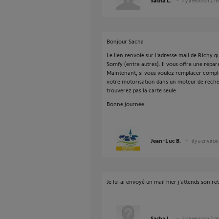
Sacha L.
il y a environ 2 m
Bonjour Sacha
Le lien renvoie sur l'adresse mail de Richy q
Somfy (entre autres). Il vous offre une répar
Maintenant, si vous voulez remplacer compl
votre motorisation dans un moteur de reche
trouverez pas la carte seule.
Bonne journée.
Jean-Luc B.
il y a enviro
Je lui ai envoyé un mail hier j'attends son re
Sacha L.
il y a environ 2 m