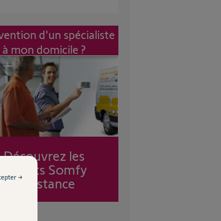
vention d'un spécialiste
à mon domicile ?
Découvrez les
forfaits Somfy
cepter →
Assistance