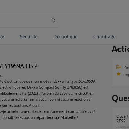
ge
Sécurité
Domotique
Chauffage
Acti
5141959A HS ?
Par
Im
r,
te électronique de mon moteur dexxo rts type:5141959A
 Electronique led Dexxo Compact Somfy 1783050) est
blablement HS (2021) : j'ai bien du 230v sur le circuit en
Ques
, aucune led allumée ni aucun son ni aucune réaction si
e sur les boutons A ou B ..
s-je acheter une carte de remplacement compatible svp?
Ouverture intempestive DEXXO COMPACT
n conaitriez-vous un réparateur sur Marseille ?
RTS ?
2
réponse