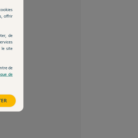
cookies
, offrir
ter, de
ervices
le site
ntre de
tique de
TER