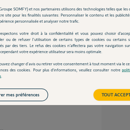
n lien pour acheter un boîtier compatible. Merci
Groupe SOMFY) et nos partenaires utilisons des technologies telles que les 
re site pour les finalités suivantes: Personnaliser le contenu et les publicités
érience personnalisée et analyser notre trafic.
espectons votre droit à la confidentialité et vous pouvez choisir d’accep
ois
ler ou de refuser l'utilisation de certains types de cookies ou certains s
és par des tiers. Le refus des cookies n’affectera pas votre navigation sur 
cependant votre expérience utilisateur sera moins optimale.
is ne les commercialise pas.
ouvez changer d'avis ou retirer votre consentement à tout moment via le ce
ences des cookies. Pour plus d’informations, veuillez consulter notre
poli
s
.
ois
er mes préférences
TOUT ACCEP
se vend aujourd'hui serait compatible & plug