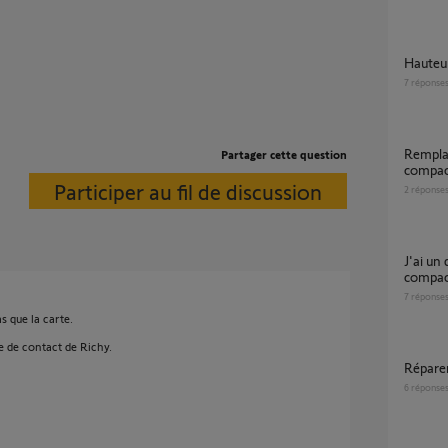
Haute
7
réponse
Remplacement tête moteur Dexxo 600
Partager cette question
compact
Participer au fil de discussion
2
réponse
J'ai un defaut de cellule sur moteur dexxo
compact
7
réponse
s que la carte.
e de contact de Richy.
Répar
6
réponse