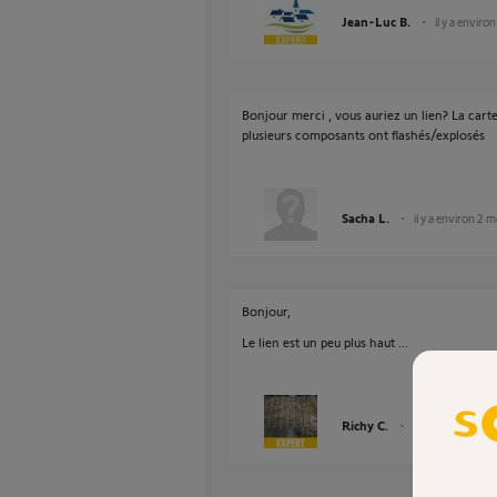
Jean-Luc B.
il y a enviro
Bonjour merci , vous auriez un lien? La cart
plusieurs composants ont flashés/explosés
Sacha L.
il y a environ 2 m
Bonjour,
Le lien est un peu plus haut ...
Richy C.
il y a environ 2 m