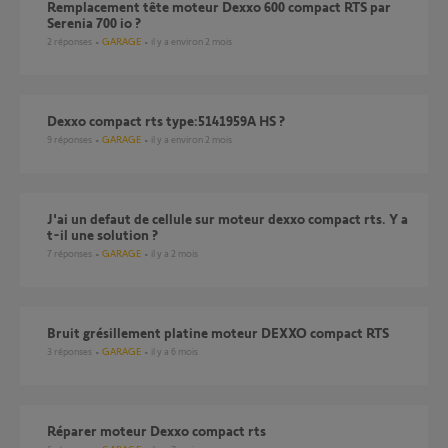
Remplacement tête moteur Dexxo 600 compact RTS par
Serenia 700 io ?
2
réponses
GARAGE
il y a environ 2 mois
Dexxo compact rts type:5141959A HS ?
9
réponses
GARAGE
il y a environ 2 mois
J'ai un defaut de cellule sur moteur dexxo compact rts. Y a
t-il une solution ?
7
réponses
GARAGE
il y a 2 mois
Bruit grésillement platine moteur DEXXO compact RTS
3
réponses
GARAGE
il y a 6 mois
Réparer moteur Dexxo compact rts