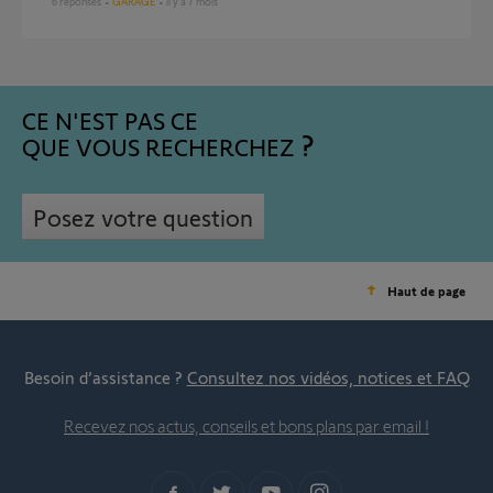
6
réponses
GARAGE
il y a 7 mois
CE N'EST PAS CE
QUE VOUS RECHERCHEZ
Posez votre question
Haut de page
Besoin d’assistance ?
Consultez nos vidéos, notices et FAQ
Recevez nos actus, conseils et bons plans par email !