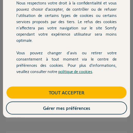
Nous respectons votre droit à la confidentialité et vous
Chauffage
Merci,
pouvez choisir d’accepter, de contrôler ou de refuser
l'utilisation de certains types de cookies ou certains
services proposés par des tiers. Le refus des cookies
Autres produits
Gérard
n’affectera pas votre navigation sur le site Somfy
il y a environ un mois
cependant votre expérience utilisateur sera moins
Participer au fil de discussion
optimale.
Vous pouvez changer d'avis ou retirer votre
Devis avec un pro
Réponses
consentement à tout moment via le centre de
préférences des cookies. Pour plus d’informations,
veuillez consulter notre
politique de cookies
.
Contact
Largement suffisant :-)
Le sommet de porte au ras du plafond permet déjà la pose du moteur.
Dans votre cas ce sera une pose en "collé plafond".
Boutique
TOUT ACCEPTER
Bonne journée
Gérer mes préférences
Charly
il y a environ un mois