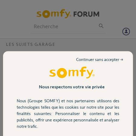
Particuliers
Professionnels
Forum
LES SUJETS GARAGE
Volet
Hauteur linteau moteur Dexxo compact rts
Continuer sans accepter →
Bonjour, j’envisage
Portail
d’installer une porte
sectionelle dans mon
garage de 2m40 de
Garage
Nous respectons votre vie privée
largeur et 2 m de hauteur
qui correspond aux
Nous (Groupe SOMFY) et nos partenaires utilisons des
dimensions de mon
Sécurité
technologies telles que les cookies sur notre site pour les
ouverture et hauteur de
finalités suivantes: Personnaliser le contenu et les
linteau j’ai maximum 19
publicités, offrir une expérience personnalisée et analyser
cm. Je voudrai savoir si
Domotique
notre trafic.
cela est suffisant pour installer un moteur Dexxo compact rts. Merci
beaucoup pour votre aide