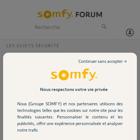
Particuliers
Professionnels
Forum
LES SUJETS SÉCURITÉ
Volet
Somfy Visiophane V400
Continuer sans accepter →
Bonjour,
Portail
Je suis à la recherche d'une platine de rue.
Garage
Nous respectons votre vie privée
Merci,
Nous (Groupe SOMFY) et nos partenaires utilisons des
GREGORY S.
Sécurité
technologies telles que les cookies sur notre site pour les
il y a presque 2 ans
finalités suivantes: Personnaliser le contenu et les
Participer au fil de discussion
publicités, offrir une expérience personnalisée et analyser
Domotique
notre trafic.