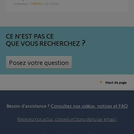
3
réponses
PORTAIL
il y a 9 jours
CE N'EST PAS CE
QUE VOUS RECHERCHEZ
Posez votre question
Haut de page
Besoin d’assistance ?
Consultez nos vidéos, notices et FAQ
Recevez nos actus, conseils et bons plans par email !