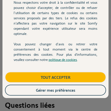
Nous respectons votre droit à la confidentialité et vous
Réponses
Chauffage
pouvez choisir d’accepter, de contrôler ou de refuser
l'utilisation de certains types de cookies ou certains
services proposés par des tiers. Le refus des cookies
Autres produits
Bonjour
n’affectera pas votre navigation sur le site Somfy
Vous êtes ici sur un forum d'entraide !
cependant votre expérience utilisateur sera moins
Passez votre annonce sur le groupe Facebook. (Vente produits SOMFY
optimale.
particuliers)
Bonne journée !
Vous pouvez changer d'avis ou retirer votre
Devis avec un pro
consentement à tout moment via le centre de
préférences des cookies. Pour plus d’informations,
Jean-Luc B.
il y a presque 2 ans
veuillez consulter notre
politique de cookies
.
Contact
Boutique
TOUT ACCEPTER
Gérer mes préférences
Questions liées