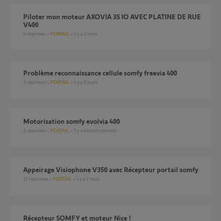
Piloter mon moteur AXOVIA 3S IO AVEC PLATINE DE RUE
V400
4
réponses
PORTAIL
il y a 2 mois
Problème reconnaissance cellule somfy freevia 400
2
réponses
PORTAIL
il y a 8 jours
motorisation somfy evolvia 400
2
réponses
PORTAIL
il y a environ un mois
Appeirage Visiophone V350 avec Récepteur portail somfy
17
réponses
PORTAIL
il y a 7 mois
Récepteur SOMFY et moteur Nice !