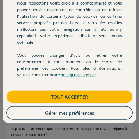
Je precise que le moteur est ok puisque que le volet répond à sa
Nous respectons votre droit à la confidentialité et vous
Chauffage
commande murale montée/descente.
pouvez choisir d’accepter, de contrôler ou de refuser
Merci de votre aide.
l'utilisation de certains types de cookies ou certains
services proposés par des tiers. Le refus des cookies
Autres produits
Merci,
n’affectera pas votre navigation sur le site Somfy
cependant votre expérience utilisateur sera moins
Franck L.
optimale.
il y a presque 2 ans
Participer au fil de discussion
Vous pouvez changer d'avis ou retirer votre
Devis avec un pro
consentement à tout moment via le centre de
préférences des cookies. Pour plus d’informations,
veuillez consulter notre
politique de cookies
.
Contact
Réponses
Boutique
TOUT ACCEPTER
Bonjour
Pas facile à comprendre !
Gérer mes préférences
Vous dîtes: "Quand j appui sur la tc le voyant de la commande au mur s
allume, mais le volet ne bouge pas."
et plus bas: "Je precise que le moteur est ok puisque que le volet répond à
sa commande murale"