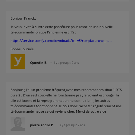
Bonjour Franck,
Je vous invite à suivre cette procédure pour associer une nouvelle
télécommande lorsque l'ancienne est HS :
https://service.somfy.com/downloads/fr_v5/remplacerune_te...
Bonne journée,
Quentin B.
il y a presque 2 ans
Bonjour ; j'ai un problème fréquent,avec mes recommandes situo 1 RTS
pure 2 . D’un seul coup elle ne fonctionne pas ; le voyant est rouge ; la
pile est bonne et la reprogrammation ne donne rien. ; les autres
télécommandes fonctionnent. Je dois donc racheter régulièrement une
télécommande neuve ce qui reviens cher. Merci de votre aide
pierre andre P.
il y a presque 2 ans