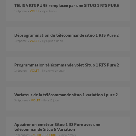
TELIS 4 RTS PURE remplacée par une SITUO 1 RTS PURE
1
réponse
VOLET
il y a 3 mois
déprogrammation du télécommande situo 1 RTS Pure 2
1
réponse
VOLET
il y a plus d'un an
Programmation télécommande volet Situo 1 RTS Pure 2
1
réponse
VOLET
il y a environ un an
variateur de la télécommande situo 1 variation i pure 2
5
réponses
VOLET
il y a 12 jours
Appairer un emeteur Situo 1 IO Pure avec une
télécommande Situo 5 Variation
15
réponses
AUTRES PRODUITS
il y a 2 mois