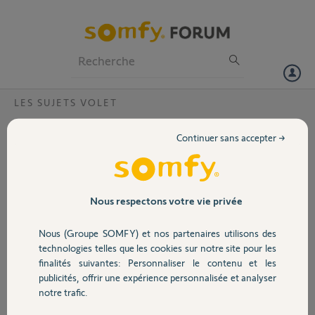
Particuliers
Professionnels
Forum
LES SUJETS VOLET
Volet
Réglage capteur fin de course de volet
Continuer sans accepter →
roulant
Portail
Bonjour,
Un volet roulant (année 2010 mais
Garage
je ne connais pas le modèle)
Nous respectons votre vie privée
s'arrête à 50cm du haut.
L'arrêt en position basse
Nous (Groupe SOMFY) et nos partenaires utilisons des
Sécurité
fonctionne correctement.
technologies telles que les cookies sur notre site pour les
Le volet a une commande filaire
finalités suivantes: Personnaliser le contenu et les
(voir photo) et une télécommande
publicités, offrir une expérience personnalisée et analyser
Domotique
qui commande également 4 autres
notre trafic.
volets en même temps.
Aucune des différentes réponses ne