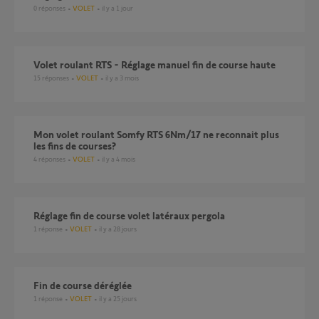
0
réponses
VOLET
il y a 1 jour
Volet roulant RTS - Réglage manuel fin de course haute
15
réponses
VOLET
il y a 3 mois
Mon volet roulant Somfy RTS 6Nm/17 ne reconnait plus
les fins de courses?
4
réponses
VOLET
il y a 4 mois
Réglage fin de course volet latéraux pergola
1
réponse
VOLET
il y a 28 jours
Fin de course déréglée
1
réponse
VOLET
il y a 25 jours