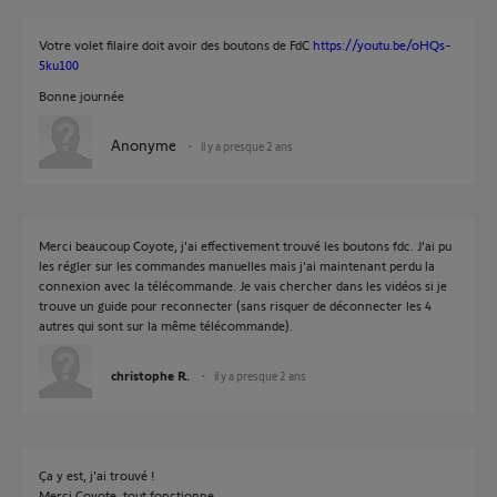
Votre volet filaire doit avoir des boutons de FdC
https://youtu.be/oHQs-
5ku100
Bonne journée
Anonyme
il y a presque 2 ans
Merci beaucoup Coyote, j'ai effectivement trouvé les boutons fdc. J'ai pu
les régler sur les commandes manuelles mais j'ai maintenant perdu la
connexion avec la télécommande. Je vais chercher dans les vidéos si je
trouve un guide pour reconnecter (sans risquer de déconnecter les 4
autres qui sont sur la même télécommande).
christophe R.
il y a presque 2 ans
Ça y est, j'ai trouvé !
Merci Coyote, tout fonctionne.