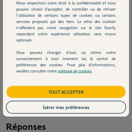
Nous respectons votre droit à la confidentialité et vous
Chauffage
résoud mon problème : l'appui sur
pouvez choisir d’accepter, de contrôler ou de refuser
les boutons montée et descente en
l'utilisation de certains types de cookies ou certains
même temps ne génère pas le petit mouvement d'aller et retour.
services proposés par des tiers. Le refus des cookies
Autres produits
Je vois qu'il y a un bouton marque PROG à l'intérieur de la
n’affectera pas votre navigation sur le site Somfy
commande filaire mais ne je sais pas à quel moment m'en servir.
cependant votre expérience utilisateur sera moins
Auriez-vous une solution ?
optimale.
Merci,
Vous pouvez changer d'avis ou retirer votre
Devis avec un pro
consentement à tout moment via le centre de
préférences des cookies. Pour plus d’informations,
veuillez consulter notre
politique de cookies
.
Contact
christophe R.
Boutique
TOUT ACCEPTER
il y a presque 2 ans
Participer au fil de discussion
Gérer mes préférences
Réponses