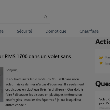
ge
Sécurité
Domotique
Chauffage
Acti
r RMS 1700 dans un volet sans
Par
Im
Bonjour,
Je souhaite installer le moteur RMS 1700 dans mon
Ques
volet mais ce dernier n'a pas d'équerres. Il a seulement
ces disques en plastique (très fin d'ailleurs). Que dois je
faire ? découper les disques en plastiques (même si un
Volet RMS 1700 io monte mais ne descend
peu fragiles, installer des équerres ? (si oui lesquelles),
pas. Pa
autres chose ?
10
répons