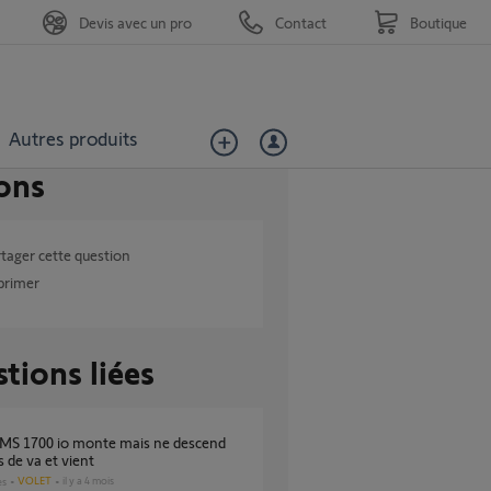
Devis avec un pro
Contact
Boutique
Autres produits
ons
tager cette question
primer
tions liées
s de va et vient
VOLET
il y a 4 mois
es