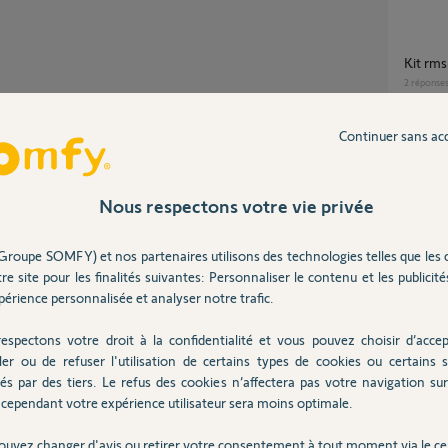
Kit r
2
réponse
Continuer sans ac
Coffre
0
réponse
Partager cette question
Nous respectons votre vie privée
Participer au fil de discussion
Quel supports de moteur et d'axe de volets
Groupe SOMFY) et nos partenaires utilisons des technologies telles que les 
roulant
Aucune réponse
re site pour les finalités suivantes: Personnaliser le contenu et les publicités
?
érience personnalisée et analyser notre trafic.
1
réponse
espectons votre droit à la confidentialité et vous pouvez choisir d’accep
ler ou de refuser l'utilisation de certains types de cookies ou certains s
Choix Disjoncteur pour Moteurs Volets RMS
és par des tiers. Le refus des cookies n’affectera pas votre navigation sur 
1700 e
Posez votre question
CHEZ
cependant votre expérience utilisateur sera moins optimale.
1
réponse
ouvez changer d'avis ou retirer votre consentement à tout moment via le ce