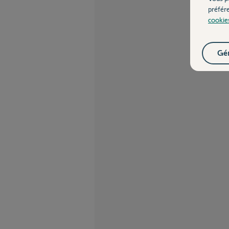
préfér
cookie
Gér