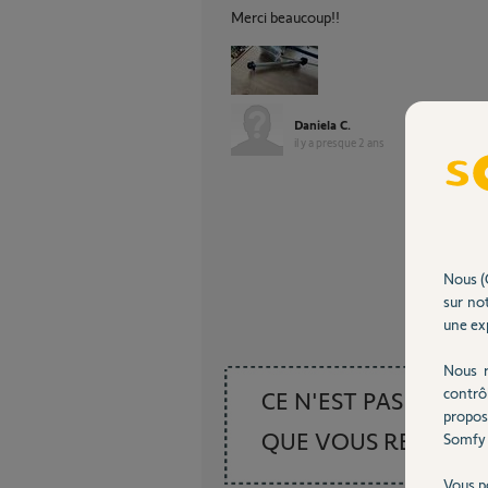
Merci beaucoup!!
Daniela C.
il y a presque 2 ans
Nous (
sur not
une exp
Nous r
contrô
CE N'EST PAS CE
propos
QUE VOUS RECHER
Somfy 
Vous p