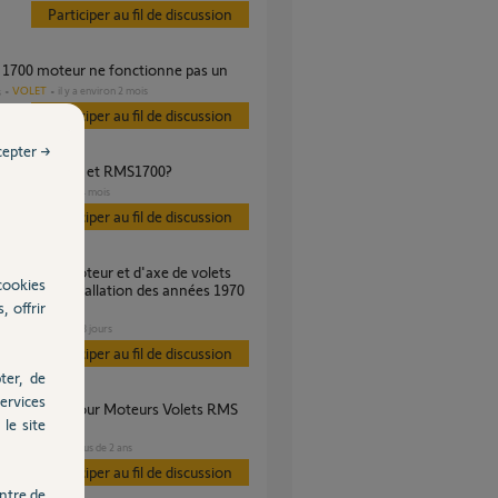
Participer au fil de discussion
ms 1700 moteur ne fonctionne pas un
VOLET
il y a environ 2 mois
s
Participer au fil de discussion
cepter →
 baie Gregoire et RMS1700?
VOLET
il y a 4 mois
s
Participer au fil de discussion
cookies
s sur une installation des années 1970
, offrir
VOLET
il y a 18 jours
Participer au fil de discussion
ter, de
ervices
le site
t RMS 2600
VOLET
il y a plus de 2 ans
Participer au fil de discussion
ntre de