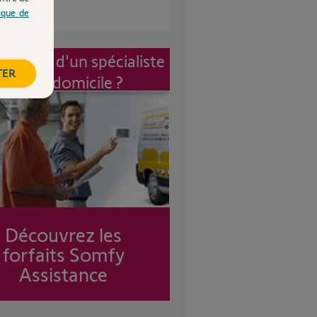
tique de
vention d'un spécialiste
TER
à mon domicile ?
Découvrez les
forfaits Somfy
Assistance