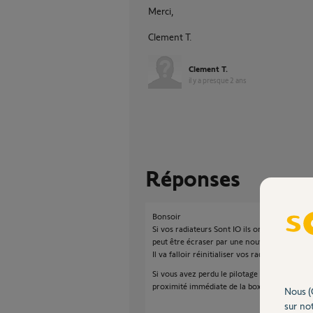
Merci,
Clement T.
Clement T.
il y a presque 2 ans
Réponses
Bonsoir
Si vos radiateurs Sont IO ils ont mémorisés l
peut être écraser par une nouvelle.
Il va falloir réinitialiser vos radiateurs pour
Si vous avez perdu le pilotage de vos radiate
proximité immédiate de la box internet. Il fa
Nous (
sur not