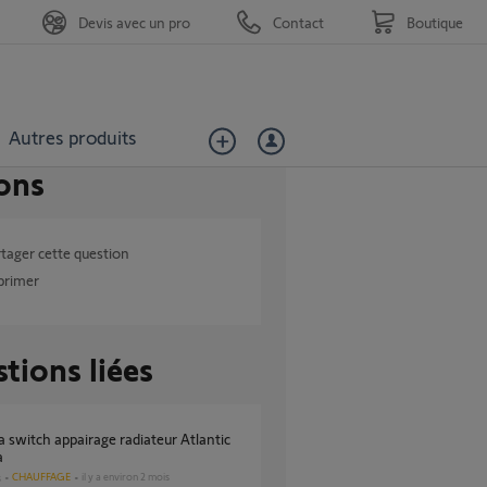
Devis avec un pro
Contact
Boutique
Autres produits
ons
tager cette question
primer
tions liées
a
CHAUFFAGE
il y a environ 2 mois
s