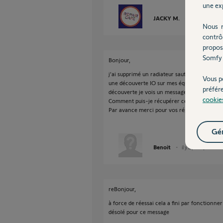
une exp
JACKY M.
il y a presque 
Nous r
contrô
propos
Somfy 
Bonjour,
j'ai supprimé un radiateur sauter par erreur.
Vous p
une découverte IO sur mes équipements. D'aill
préfér
découverte je vois un message comme quoi i
cookie
Comment puis-je récupérer ce radiateur ?
Par avance merci pour vos réponses
Gér
Benoit
il y a presque 2 ans
reBonjour,
à force de réessai cela a fini par fonctionner
désolé pour ce message