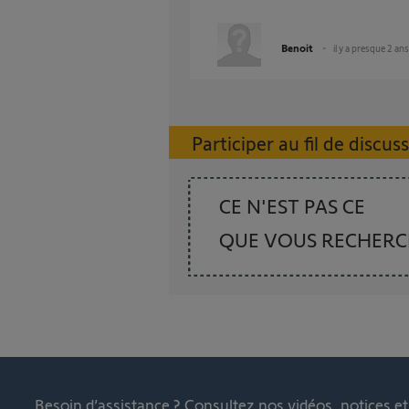
Benoit
il y a presque 2 ans
Participer au fil de discus
CE N'EST PAS CE
QUE VOUS RECHER
Besoin d’assistance ?
Consultez nos vidéos, notices e