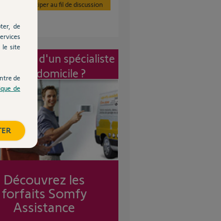
Participer au fil de discussion
ter, de
ervices
le site
vention d'un spécialiste
à mon domicile ?
ntre de
tique de
TER
Découvrez les
forfaits Somfy
Assistance