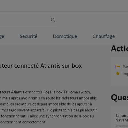
ge
Sécurité
Domotique
Chauffage
Acti
ateur connecté Atlantis sur box
Par
Im
ateurs Atlantis connectés (io) à la box TaHoma switch.
Ques
en mais apres avoir remis en route les radiateurs impossible
pprimé les radiateurs et depuis impossible de les ajouter à
essage suivant apparaît : « le pilotage n’a pas pu aboutir
Tahoma switch appairage radiateur Atlantic
a fonctionnerait-il avec une synchronisation de la box au
Nirvan
 fonctionnent correctement.
5
réponse