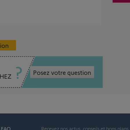
sion
Posez votre question
CHEZ
t FAQ
Recevez nos actus, conseils et bons plans 