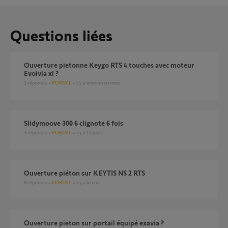
Questions liées
Ouverture pietonne Keygo RTS 4 touches avec moteur
Evolvia xl ?
3
réponses
PORTAIL
il y a environ un mois
slidymoove 300 6 clignote 6 fois
3
réponses
PORTAIL
il y a 19 jours
Ouverture piéton sur KEYTIS NS 2 RTS
8
réponses
PORTAIL
il y a 4 mois
ouverture pieton sur portail équipé exavia ?