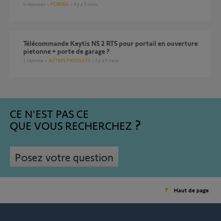
4
réponses
PORTAIL
il y a 5 mois
Télécommande Keytis NS 2 RTS pour portail en ouverture
pietonne + porte de garage ?
1
réponse
AUTRES PRODUITS
il y a 6 mois
CE N'EST PAS CE
QUE VOUS RECHERCHEZ
Posez votre question
Haut de page