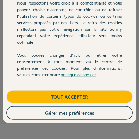
Nous respectons votre droit à la confidentialité et vous
Chauffage
pouvez choisir d’accepter, de contrôler ou de refuser
Réponses
l'utilisation de certains types de cookies ou certains
services proposés par des tiers. Le refus des cookies
Autres produits
n’affectera pas votre navigation sur le site Somfy
cependant votre expérience utilisateur sera moins
Bonjour
optimale.
C'est dans la documentation.
Bonne journée.
Vous pouvez changer d'avis ou retirer votre
Devis avec un pro
consentement à tout moment via le centre de
préférences des cookies. Pour plus d’informations,
veuillez consulter notre
politique de cookies
.
Contact
Boutique
TOUT ACCEPTER
Jean-Luc B.
il y a presque 2 ans
Gérer mes préférences