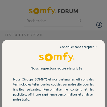
Particuliers
Professionnels
Forum
LES SUJETS PORTAIL
Volet
motorisationportail LOCKTYVIA comment
Continuer sans accepter →
programmer l'ouverture piétonne de mon
Portail
portail ?
Bonjour ,comment programmer l'ouverture piétonne pour la
Garage
Nous respectons votre vie privée
motorisation LOCKTIVIA de mon portail ? merci
Merci,
Nous (Groupe SOMFY) et nos partenaires utilisons des
Sécurité
technologies telles que les cookies sur notre site pour les
Raymond M.
finalités suivantes: Personnaliser le contenu et les
il y a presque 2 ans
publicités, offrir une expérience personnalisée et analyser
Domotique
Participer au fil de discussion
notre trafic.