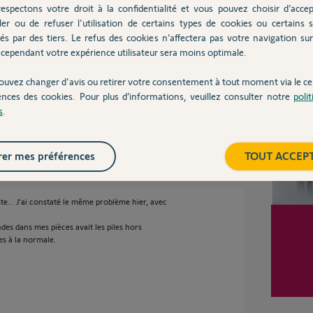
espectons votre droit à la confidentialité et vous pouvez choisir d’accep
 2 ans
ler ou de refuser l'utilisation de certains types de cookies ou certains s
és par des tiers. Le refus des cookies n’affectera pas votre navigation sur 
cependant votre expérience utilisateur sera moins optimale.
Inter
ouvez changer d'avis ou retirer votre consentement à tout moment via le ce
ences des cookies. Pour plus d’informations, veuillez consulter notre
poli
s
.
e 2 ans
er mes préférences
TOUT ACCEP
ste... J'ai constaté le même problème hier, avec
des dans mes pièces avait les piles hors
es à la normale.