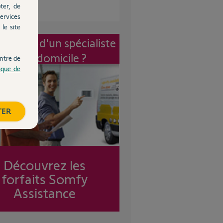
ter, de
ervices
le site
vention d'un spécialiste
à mon domicile ?
ntre de
tique de
TER
Découvrez les
forfaits Somfy
Assistance