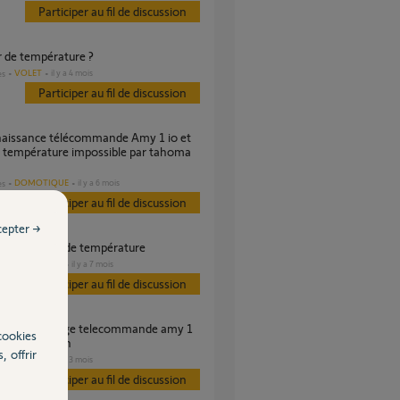
Participer au fil de discussion
r de température ?
VOLET
il y a 4 mois
es
Participer au fil de discussion
 température impossible par tahoma
DOMOTIQUE
il y a 6 mois
es
Participer au fil de discussion
cepter →
ème de relevé de température
CHAUFFAGE
il y a 7 mois
es
Participer au fil de discussion
cookies
tahoma switch
, offrir
VOLET
il y a 3 mois
es
Participer au fil de discussion