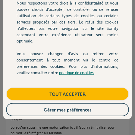
Nous respectons votre droit à la confidentialité et vous
Chauffage
nouvelle appli, je n'ai plus accès à Tahomalink sur le web que j'aurais
pouvez choisir d’accepter, de contrôler ou de refuser
pu ouvrir en même temps.
l'utilisation de certains types de cookies ou certains
Une fois de plus, mais comme tout cela est mal foutu ! La société
services proposés par des tiers. Le refus des cookies
Autres produits
Somfy ne s'intéresse-t-elle pas aux remontées des utilisateurs ? Ils
n’affectera pas votre navigation sur le site Somfy
n'ont qu'à m'embaucher, ils verraient tout ce que je ferais modifier…
cependant votre expérience utilisateur sera moins
Tout cela manque de précision !
optimale.
Qui peut m'aider ?
Merci à tous.
Vous pouvez changer d'avis ou retirer votre
Devis avec un pro
consentement à tout moment via le centre de
Agenceco
préférences des cookies. Pour plus d’informations,
il y a presque 2 ans
veuillez consulter notre
politique de cookies
.
Participer au fil de discussion
Contact
Boutique
TOUT ACCEPTER
Réponses
Gérer mes préférences
Bonjour
Lorsqu'on supprime une motorisation io , il faut la réinitialiser pour
pouvoir la réintégrer au TaHoma.