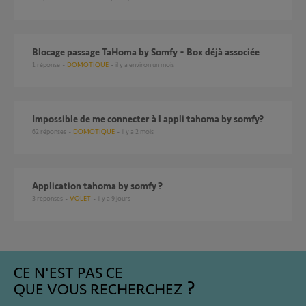
Blocage passage TaHoma by Somfy - Box déjà associée
1
réponse
DOMOTIQUE
il y a environ un mois
Impossible de me connecter à l appli tahoma by somfy?
62
réponses
DOMOTIQUE
il y a 2 mois
Application tahoma by somfy ?
3
réponses
VOLET
il y a 9 jours
CE N'EST PAS CE
QUE VOUS RECHERCHEZ