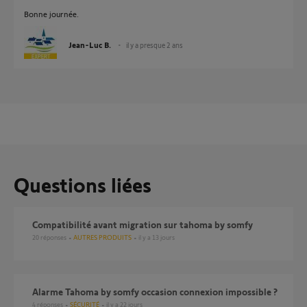
Bonne journée.
Jean-Luc B.
il y a presque 2 ans
Questions liées
compatibilité avant migration sur tahoma by somfy
20
réponses
AUTRES PRODUITS
il y a 13 jours
Alarme Tahoma by somfy occasion connexion impossible ?
4
réponses
SÉCURITÉ
il y a 22 jours