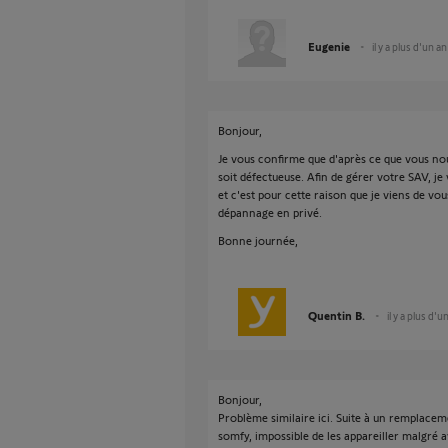
Eugenie
il y a plus d'un an
Bonjour,
Je vous confirme que d'après ce que vous nou
soit défectueuse. Afin de gérer votre SAV, je
et c'est pour cette raison que je viens de v
dépannage en privé.
Bonne journée,
Quentin B.
il y a plus d'u
Bonjour,
Problème similaire ici. Suite à un remplacem
somfy, impossible de les appareiller malgré a