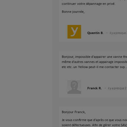
continuer votre dépannage en privé.
Bonne journée,
Quentin B.
il y a presque
Bonjour, impossible d'appairer une vanne th
même d'autres vannes et appairage impossible)
etc etc..un Yellow peut-il me contacter svp
Franck R.
il y a presque 2
Bonjour Franck,
Je vous confirme que d'après ce que vous nou
soient défectueuses. Afin de gérer votre SAV,