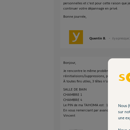
personnelles et c'est pour cette raison que 
continuer votre dépannage en privé.
Bonne journée,
Quentin B.
il y a presque
Bonjour,
Je rencontre le même problème. Après rempl
réinitialisions/suppressions, plusieurs tête
À toutes fins utiles, 3 têtes n’ont pas pu être 
SALLE DE BAIN
CHAMBRE 1
CHAMBRE 4
Le PIN de ma TAHOMA est : 1237-5729-9940
Nous (
En vous remerciant par avance,
sur not
Vincent
une exp
Nous r