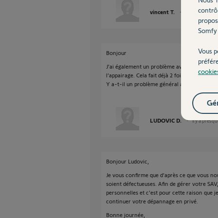
contrô
vincent T.
il y a presque 2
propos
Somfy 
Vous p
Bonjour
préfér
J'ai également un problème avec une tête the
cookie
l’appairage. Cela fait déjà 2 fois que le SAV 
Y a-t-il un problème général avec ce produit
Gér
LUDOVIC D.
il y a presq
Bonjour Ludovic,
Je vous confirme que d'après ce que vous nou
soient défectueuses. Afin de gérer votre SAV,
personnelles et c'est pour cette raison que 
continuer votre dépannage en privé.
Bonne journée,