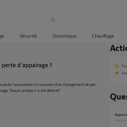
ge
Sécurité
Domotique
Chauffage
Acti
 perte d'appairage ?
Par
Im
 perdu l'association à l'occasion d'un changement de pile.
ssage "Aucun produit n'a été détecté"
Ques
Appai
1
réponse