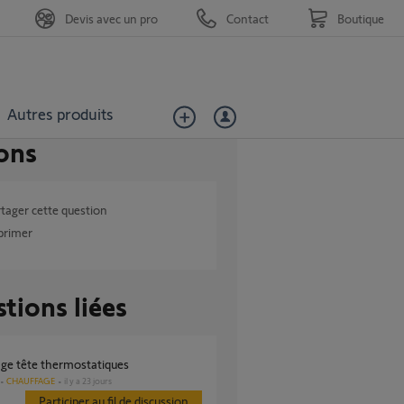
Devis avec un pro
Contact
Boutique
Autres produits
ons
tager cette question
primer
tions liées
rage tête thermostatiques
CHAUFFAGE
il y a 23 jours
Participer au fil de discussion