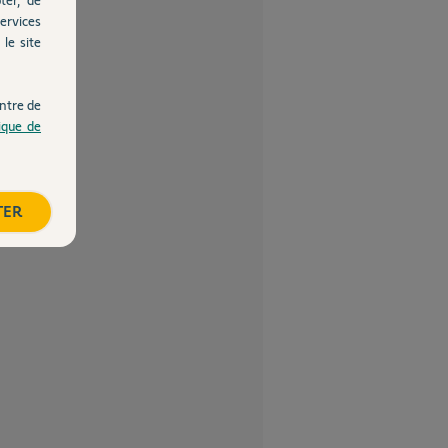
ervices
le site
ntre de
tique de
TER