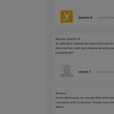
Quentin B.
il y a plus d'u
Bonjour Quentin B.
Je reste dans l’attente de votre suivi hors fo
Mon mail est resté sans réponse de votre par
Cordialement
vincent T.
il y a plus d'un
Bonjour,
J’ai le même souci sur une des têtes thermost
connexion avec la tahoma. Pouvez vous m’ai
Merci!