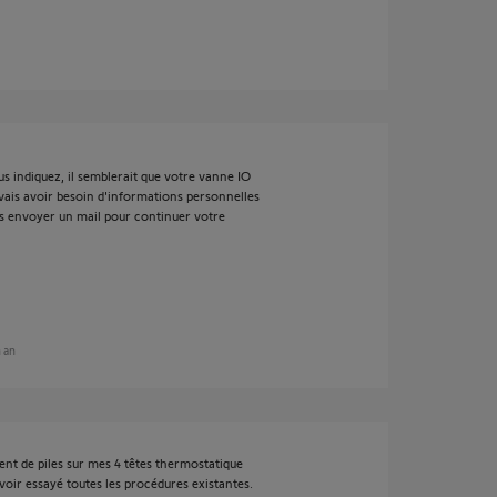
s indiquez, il semblerait que votre vanne IO
 vais avoir besoin d'informations personnelles
ous envoyer un mail pour continuer votre
n an
ent de piles sur mes 4 têtes thermostatique
voir essayé toutes les procédures existantes.