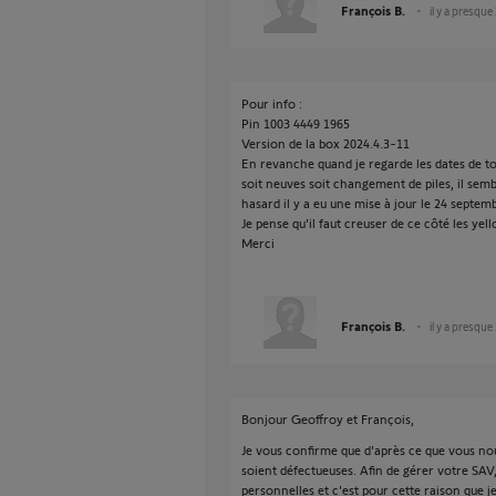
François B.
il y a presque
Pour info :
Pin 1003 4449 1965
Version de la box 2024.4.3-11
En revanche quand je regarde les dates de to
soit neuves soit changement de piles, il sem
hasard il y a eu une mise à jour le 24 septem
Je pense qu'il faut creuser de ce côté les yel
Merci
François B.
il y a presque
Bonjour Geoffroy et François,
Je vous confirme que d'après ce que vous nou
soient défectueuses. Afin de gérer votre SAV,
personnelles et c'est pour cette raison que 