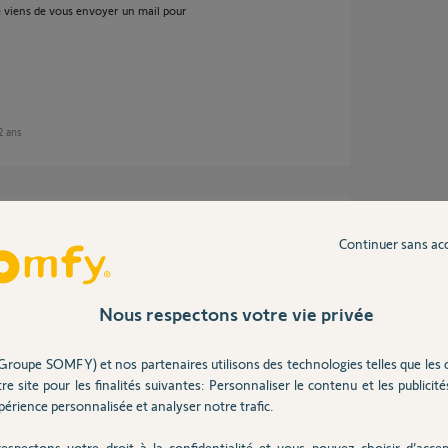
je viens de vous envoyer un mail pour
 2 ans
Continuer sans ac
acement des piles et plusieurs
s ne sont plus reconnues par Tahoma.
réinstallées :
Nous respectons votre vie privée
.
Groupe SOMFY) et nos partenaires utilisons des technologies telles que les 
re site pour les finalités suivantes: Personnaliser le contenu et les publicités
érience personnalisée et analyser notre trafic.
espectons votre droit à la confidentialité et vous pouvez choisir d’accep