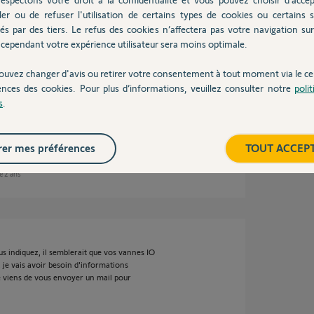
ler ou de refuser l'utilisation de certains types de cookies ou certains s
 ans
és par des tiers. Le refus des cookies n’affectera pas votre navigation sur 
cependant votre expérience utilisateur sera moins optimale.
ouvez changer d'avis ou retirer votre consentement à tout moment via le ce
ences des cookies. Pour plus d’informations, veuillez consulter notre
poli
rmostatique. Impossible de réaliser
s
.
intervient en réalisant un échange en garantie.
 ?
er mes préférences
TOUT ACCEP
ue 2 ans
s indiquez, il semblerait que vos vannes IO
 je vais avoir besoin d'informations
je viens de vous envoyer un mail pour