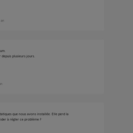
n an
rum.
 depuis plusieurs jours.
 an
atiques que nous avons installée. Elle perd la
der à régler ce problème ?