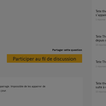
tete thermostatique qui ne veut plus
s'appai
1
réponse
Tete Thermostatique IO perte d'appairage
depuis 
18
répons
Partager cette question
Participer au fil de discussion
Tete T
2
réponse
Tete thermostatique IO - perte d'appairage
pairage. Impossible de les appairer de
suite à
 jour.
33
répons