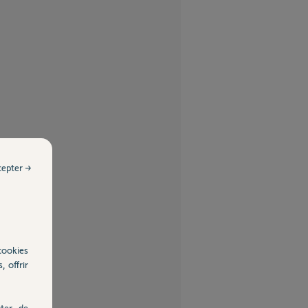
cepter →
cookies
, offrir
ter, de