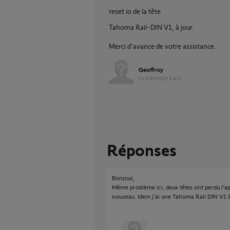
reset io de la tête
Tahoma Rail-DIN V1, à jour.
Merci d'avance de votre assistance.
Geoffroy
il y a presque 2 ans
Réponses
Bonjour,
Même problème ici, deux têtes ont perdu l'ap
nouveau. Idem j'ai une Tahoma Rail DIN V1 à