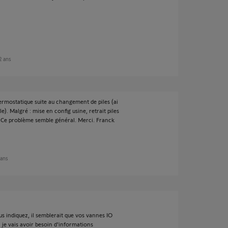
 2 ans
ermostatique suite au changement de piles (ai
. Malgré : mise en config usine, retrait piles
...Ce problème semble général. Merci. Franck
 ans
s indiquez, il semblerait que vos vannes IO
 je vais avoir besoin d'informations